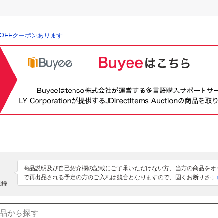
％OFFクーポンあります
商品説明及び自己紹介欄の記載にご了承いただけない方、当方の商品をオ
で再出品される予定の方のご入札は競合となりますので、固くお断りさせ
登録
ます。現地店舗での購入品が多いため、オンライン購入商品のようにバー
いたパッケージでない場合が多いです。纏めてのお取引については入札前
わせ下さい。日本国内の発送は、土日のどちらかのみで、発送前の木曜中
の確認が取れているもののみの発送です。発送をお急ぎの方は、対応でき