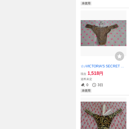
未使用
☆♪VICTORIA'S SECRET PI
NKショーツ・S★【新品未使
1,518
円
現在
用】 ご希望の方にショップ
送料未定
紙袋同封可能！！
0
3日
未使用