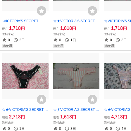
♪VICTORIA'S SECRET PI
☆★VICTORIA'S SECRET PI
☆VICTORIA'S S
NK ショーツ・XS♪彡【新
NKショーツ・S★【新品未使
Kショーツ・S♪
1,718
1,818
1,718
円
円
円
現在
現在
現在
品未使用】 ご希望の方にシ
用】 ご希望の方にショップ
ご希望の方にシ
送料未定
送料未定
送料未定
ョップ紙袋同封可能！！
紙袋同封可能！！
封可能！！
0
2日
0
1日
0
3日
未使用
未使用
未使用
☆★VICTORIA'S SECRET シ
☆彡VICTORIA'S SECRET シ
☆★VICTORIA'S
ョーツ・XS★【新品未使
ョーツ・S★【新品未使用】
ョーツ・S♪♪【
2,718
1,618
4,718
円
円
円
現在
現在
現在
用】 ご希望の方にショップ
ご希望の方にショップ紙袋同
ご希望の方にシ
送料未定
送料未定
送料未定
紙袋同封可能！！
封可能！！
封可能！！
0
1日
0
3日
0
4日