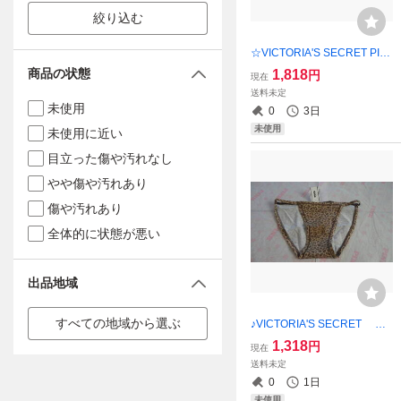
絞り込む
☆VICTORIA'S SECRET PIN
Kショーツ・XS★【新品未使
商品の状態
1,818
円
現在
用】 ご希望の方にショップ
送料未定
紙袋同封可能！！
未使用
0
3日
未使用
未使用に近い
目立った傷や汚れなし
やや傷や汚れあり
傷や汚れあり
全体的に状態が悪い
出品地域
すべての地域から選ぶ
♪VICTORIA'S SECRET PI
NK ショーツ・XS♪【新品
1,318
円
現在
未使用】 ご希望の方にショ
送料未定
ップ紙袋同封可能！！
0
1日
未使用