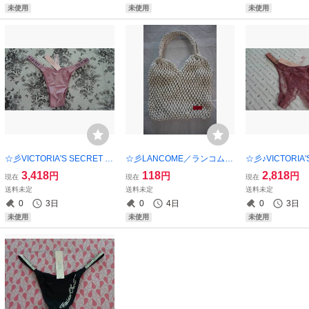
未使用
未使用
未使用
☆彡VICTORIA'S SECRET ブ
☆彡LANCOME／ランコム
☆彡♪VICTORIA'
ラジリアン ショーツ・XS
サマーニットバッグ★【新品
ショーツ・S★
3,418
118
2,818
円
円
円
現在
現在
現在
★★【新品未使用】 ご希望
未使用】
用】 ご希望の方
送料未定
送料未定
送料未定
の方にショップ紙袋同封可
紙袋同封可能！
0
3日
0
4日
0
3日
能！！
未使用
未使用
未使用