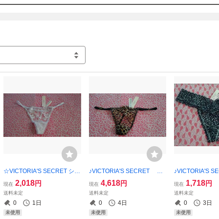
で入札をご遠慮下さい。終了当日の質問には回答できかねます。
☆VICTORIA'S SECRET ショ
♪VICTORIA'S SECRET シ
♪VICTORIA'S 
ーツ・S★【新品未使用】 ご
ョーツ・S♪【新品未使用】
ーツ・S♪★【新
2,018
4,618
1,718
円
円
円
現在
現在
現在
希望の方にショップ紙袋同封
ご希望の方にショップ紙袋同
ご希望の方にシ
送料未定
送料未定
送料未定
可能！！
封可能！！
封可能！！
0
1日
0
4日
0
3日
未使用
未使用
未使用