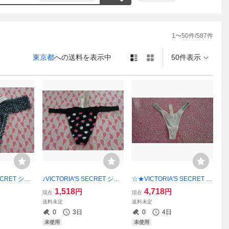
1
〜
50
件/
587
件
東京都
への送料を表示中
50件表示
SECRET ショ
♪VICTORIA'S SECRET ショ
☆★VICTORIA'S SECRET シ
品未使用】
ーツ・XS★【新品未使用】
ョーツ・XS♪【新品未使用】
1,518
4,718
円
円
現在
現在
ョップ紙袋同
ご希望の方にショップ紙袋同
ご希望の方にショップ紙袋同
送料未定
送料未定
封可能！！
封可能！！
0
3日
0
4日
未使用
未使用