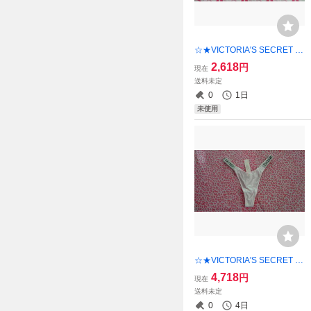
☆★VICTORIA'S SECRET シ
ョーツ・XS♪♪【新品未使
2,618
円
現在
用】 ご希望の方にショップ
送料未定
紙袋同封可能！！
0
1日
未使用
☆★VICTORIA'S SECRET シ
ョーツ・S♪【新品未使用】
4,718
円
現在
ご希望の方にショップ紙袋同
送料未定
封可能！！
0
4日