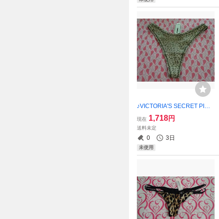
♪VICTORIA'S SECRET PINK
ショーツ・XS☆彡♪★【新品
1,718
円
現在
未使用】 ご希望の方にショ
送料未定
ップ紙袋同封可能！！
0
3日
未使用