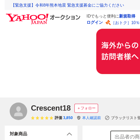
【緊急支援】令和8年熊本地震 緊急支援募金にご協力ください
IDでもっと便利に
新規取得
ログイン
［おトク］10
Crescent18
＋フォロー
評価
3,850
本人確認前
ブラックリスト
対象商品