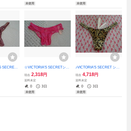
未使用
未使用
S SECRET
☆VICTORIA'S SECRETショ
♪VICTORIA'S SECRET ショ
★【新品未使
ーツ・XS♪☆ご希望の方にシ
ーツ・XS☆♪★【新品未使
2,318
4,718
円
円
現在
現在
にショップ
ョップ紙袋同封可能！！【新
用】 ご希望の方にショップ
送料未定
送料未定
！
品未使用】
紙袋同封可能！！
0
3日
0
3日
未使用
未使用