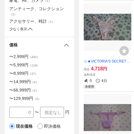
家電、AV、カメラ
（
1
）
アンティーク、コレクション
（
1
）
アクセサリー、時計
（
1
）
少なく表示
価格
〜
2,999
円
（
432
）
☆★VICTORIA'S SECRET シ
〜
5,999
円
（
119
）
ョーツ・XS♪♪【新品未使
4,718
円
現在
用】 ご希望の方にショップ
〜
8,999
円
（
27
）
送料未定
紙袋同封可能！！
0
4日
〜
14,999
円
（
4
）
未使用
〜
66,999
円
（
2
）
〜
129,999
円
（
3
）
〜
円
現在価格
即決価格