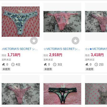
♪VICTORIA'S SECRET ショ
☆VICTORIA'S SECRETショ
☆♪★VICTORIA'
ーツ・S★★【新品未使用】
ーツ・XS★【新品未使用】
ショーツ・XS★
1,718
2,918
3,418
円
円
円
現在
現在
現在
ご希望の方にショップ紙袋同
ご希望の方にショップ紙袋同
用】 ご希望の方
送料未定
送料未定
送料未定
封可能！！
封可能！！
紙袋同封可能！
0
4日
0
3日
0
2日
未使用
未使用
未使用