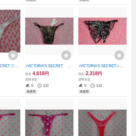
SECRET ブラ
♪VICTORIA'S SECRET シ
♪VICTORIA'S SECRETショ
ツ・S♪♪★
ョーツ・XS♪【新品未使用】
ーツ・XS☆彡彡ご希望の方
4,618
2,318
円
円
現在
現在
ご希望の方
ご希望の方にショップ紙袋同
にショップ紙袋同封可能！！
送料未定
送料未定
同封可能！！
封可能！！
【新品未使用アメリカで購
0
1日
0
1日
入】
未使用
未使用