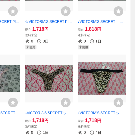
ECRET PIN
☆VICTORIA'S SECRET PIN
♪VICTORIA'S SECRET PI
新品未使用】
Kショーツ・XS♪新品未使
NK ショーツ・XS♪【新品
1,718
1,818
円
円
現在
現在
ョップ紙袋同
用】 ご希望の方にショップ
未使用】 ご希望の方にショ
送料未定
送料未定
紙袋同封可能！！
ップ紙袋同封可能！！
0
3日
0
1日
未使用
未使用
 SECRET シ
♪VICTORIA'S SECRET ショ
♪VICTORIA'S SECRET ショ
新品未使用】
ーツ・XS♪【新品未使用】 ご
ーツ・XS★★【新品未使
1,718
1,718
円
円
現在
現在
ョップ紙袋同
希望の方にショップ紙袋同封
用】 ご希望の方にショップ
送料未定
送料未定
可能！！
紙袋同封可能！！
0
1日
0
4日