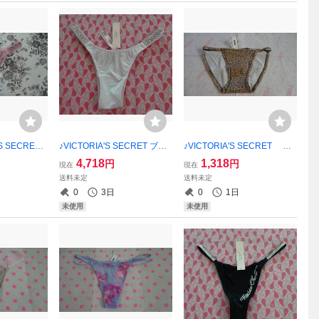
S SECRET
♪VICTORIA'S SECRET ブラ
♪VICTORIA'S SECRET PI
【新品未使
ジリアン ショーツ・XS♪♪
NK ショーツ・S♪【新品未
4,718
1,318
円
円
現在
現在
にショップ
★【新品未使用】 ご希望の
使用】 ご希望の方にショッ
送料未定
送料未定
！
方にショップ紙袋同封可
プ紙袋同封可能！！
0
3日
0
1日
能！！
未使用
未使用