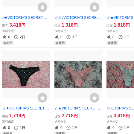
♪★VICTORIA'S SECRET シ
☆彡♪VICTORIA'S SECRET
☆★VICTORIA'S
ョーツ・S★【新品未使用】
ショーツ・XS◎【新品未使
NKショーツ・X
3,418
1,318
1,818
円
円
円
現在
現在
現在
ご希望の方にショップ紙袋同
用】 ご希望の方にショップ
使用】 ご希望の
送料未定
送料未定
送料未定
封可能！！
紙袋同封可能
プ紙袋同封可能
0
2日
0
3日
0
1日
未使用
未使用
未使用
☆★VICTORIA'S SECRET シ
☆★VICTORIA'S SECRET シ
♪VICTORIA'S 
ョーツ・XS♪【新品未使用】
ョーツ・XS★【新品未使
ーツ・XS★【新
1,718
2,718
3,418
円
円
円
現在
現在
現在
ご希望の方にショップ紙袋同
用】 ご希望の方にショップ
ご希望の方にシ
送料未定
送料未定
送料未定
封可能！！
紙袋同封可能！！
封可能！！
0
1日
0
1日
0
1日
未使用
未使用
未使用