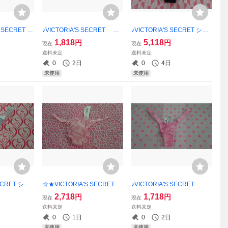
 SECRET PI
♪VICTORIA'S SECRET PI
♪VICTORIA'S SECRET ショ
S★【新品未
NK ショーツ・XS♪【新品
ーツ・XS★【新品未使用】
1,818
5,118
円
円
現在
現在
方にショッ
未使用】 ご希望の方にショ
ご希望の方にショップ紙袋同
送料未定
送料未定
！！
ップ紙袋同封可能！！
封可能！！
0
2日
0
4日
未使用
未使用
SECRET ショ
☆★VICTORIA'S SECRET シ
♪VICTORIA'S SECRET PI
品未使用】
ョーツ・S♪★【新品未使用】
NK ショーツ・XS♪【新品
2,718
1,718
円
円
現在
現在
ョップ紙袋同
ご希望の方にショップ紙袋同
未使用】 ご希望の方にショ
送料未定
送料未定
封可能！！
ップ紙袋同封可能！！
0
1日
0
2日
未使用
未使用