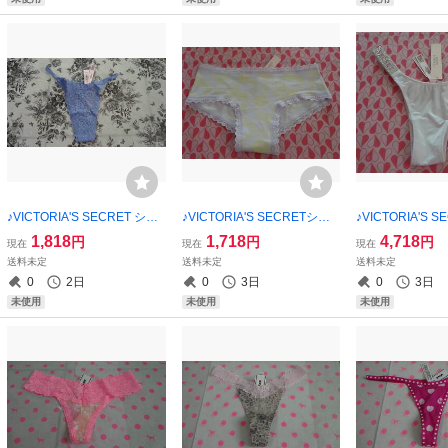
♪VICTORIA'S SECRET ショ
♪VICTORIA'S SECRETショ
♪VICTORIA'S 
ーツ・XS★★【新品未使
ーツ・XS☆♪★【新品未使
ジリアン ショー
1,818
1,718
4,718
円
円
円
現在
現在
現在
用】 ご希望の方にショップ
用】 ご希望の方にショップ
【新品未使用】 
送料未定
送料未定
送料未定
紙袋同封可能！！
紙袋同封可能！！
にショップ紙袋
0
2日
0
3日
0
3日
未使用
未使用
未使用