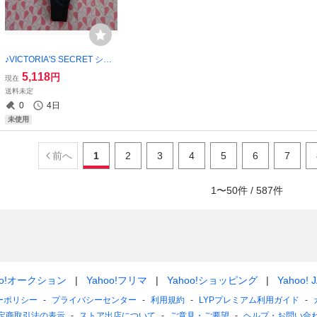
♪VICTORIA'S SECRET ショ
ーツ・S★【新品未使用】 ご
5,118
円
現在
希望の方にショップ紙袋同封
送料未定
可能！！
0
4日
未使用
前へ
1
2
3
4
5
6
7
1
〜
50
件 /
587
件
oo!オークション
Yahoo!フリマ
Yahoo!ショッピング
Yahoo! 
ーポリシー
プライバシーセンター
利用規約
LYPプレミアム利用ガイド
定商取引法の表示
ストア出店について
ご意見・ご要望
ヘルプ・お問い合