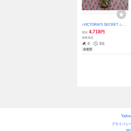
♪VICTORIA'S SECRET ショ
ーツ・S☆♪★【新品未使用】
4,718
円
現在
ご希望の方にショップ紙袋同
送料未定
封可能！！
0
3日
未使用
Yah
プライバシ
特