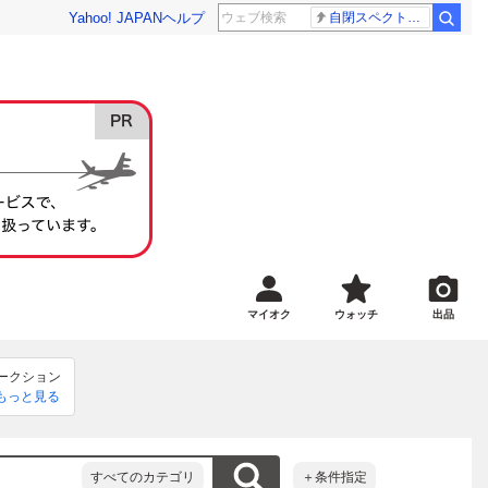
Yahoo! JAPAN
ヘルプ
自閉スペクトラム症
マイオク
ウォッチ
出品
ークション
ていただき
もっと見る
コードのつ
にお問い合
までに入金
かねますの
すべてのカテゴリ
＋条件指定