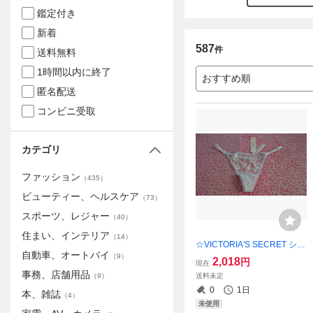
鑑定付き
新着
587
件
送料無料
1時間以内に終了
おすすめ順
匿名配送
コンビニ受取
カテゴリ
ファッション
（
435
）
ビューティー、ヘルスケア
（
73
）
スポーツ、レジャー
（
40
）
住まい、インテリア
（
14
）
☆VICTORIA'S SECRET ショ
自動車、オートバイ
ーツ・XS★【新品未使用】
（
9
）
2,018
円
現在
ご希望の方にショップ紙袋同
事務、店舗用品
送料未定
（
9
）
封可能！！
0
1日
本、雑誌
（
4
）
未使用