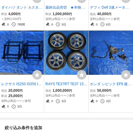
ダイハツ タント カスタム
最終出品売切 ★本物 無
デフィ Defi 3連メーター
L375S 後期 テールランプ
限 ホンダ S2000 フロント
追加メーター 水温 油温 油
4,000
1,000,000
40,000
即決
円
即決
円
現在
円
テールライト LED 点灯確
バンパー カーボンファイ
圧 電源配線のみ センサー
＋送料3,000円
送料は商品ページ参照
送料は商品ページ参照
認済み 玉切れ無し
バー リペア済 極美品 AP1
配線無し 動作確認済み 実
0
7時間
0
3日
0
6日
AP2 MUGEN JDM USDM
働品
HONDA ASM SPOON
レクサス IS250 IS350 IS
RAYS TE37RT TE37 15イ
ホンダ シビック EF9 後期
F GSE20 GSE21 GSE25
ンチ 8.0J +35 PCD100 4
ALB ABS 本体 ブレーキ配
20,000
1,000,000
50,000
現在
円
現在
円
現在
円
USE20 シートレール 左右
穴 4H クローム メッキ 海
管 実働車両外し 配線あり
25,000
送料は商品ページ参照
送料は商品ページ参照
即決
円
セット 底止め RECARO
外限定サイズ Volk Racing
ブレーキシステム
送料は商品ページ参照
0
3日
0
3日
レカロ BRIDE ブリッド
シビック EG6 ロードスタ
0
3日
スパルコ
ー NA NB ND
絞り込み条件を追加