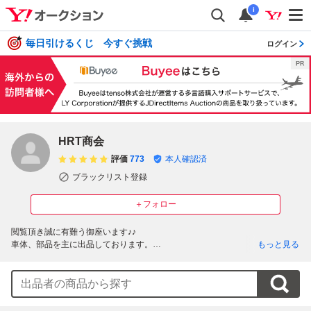
i
毎日引けるくじ 今すぐ挑戦
ログイン
HRT商会
評価
773
本人確認済
ブラックリスト登録
＋フォロー
閲覧頂き誠に有難う御座います♪♪

車体、部品を主に出品しております。

もっと見る
発送は3~7日の期間で設定しています。

原則期間内での発送となります。(急ぎの方はコメントください。)

車体、部品にどちらに関わらず、キャンセル料は落札金額の10％を一律請求
致します。過去請求成功事例多数あります。

呉々も落札にお間違い無いよう宜しくお願い致します。
