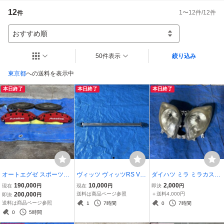
商品到着後、受け取り通知をお願いします。
12
1
〜
12
件/
12
件
件
おすすめ順
50件表示
絞り込み
東京都
への送料を表示中
本日終了
本日終了
本日終了
オートエグゼ スポーツブ
ヴィッツ ヴィッツRS Vitz
ダイハツ ミラ ミラカスタ
レーキシステム 鍛造 4ポ
NCP10 NCP13 リアタワ
ム ミラバン L275 L285 ヘ
190,000
10,000
2,000
現在
円
現在
円
即決
円
ット キャリパー 2ピース
ーバー クスコ？ 補強 強化
ッドライト ヘッドランプ
200,000
送料は商品ページ参照
＋送料4,000円
即決
円
ローター メッシュホース
左右
送料は商品ページ参照
1
7時間
0
7時間
純正 OP オプション RX8
0
5時間
エイト SE3P