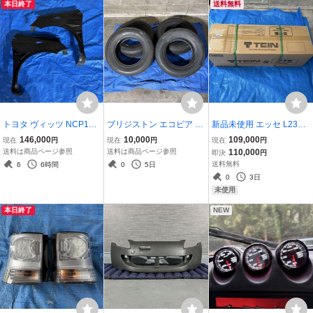
本日終了
送料無料
トヨタ ヴィッツ NCP10
ブリジストン エコピア 19
新品未使用 エッセ L235S
NCP13 ライブスポーツ
5/80R15 24年16週 バリ溝
ムーヴ L150S ムーヴカス
146,000
10,000
109,000
現在
円
現在
円
現在
円
オーバーフェンダー ワイ
ハイエース キャラバン ラ
タム L150S L152S ムーヴ
送料は商品ページ参照
送料は商品ページ参照
110,000
即決
円
ドフェンダー FRP 片側10
ンクル プラド ジムニー ハ
ラテ L550S ミラ L250S L
送料無料
6
6時間
0
5日
mmワイド フェンダー 社
イラックス レジアスエー
250V TEIN FLEX Z テイン
0
3日
外 左右セット
ス
車高調
未使用
本日終了
NEW