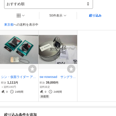
おすすめ順
50件表示
絞り込み
東京都
への送料を表示中
シン・仮面ライダー アク
sw nowosad サングラ
リルスタンド2種類とおま
ス 未使用
1,111
39,000
即決
円
即決
円
け
＋送料180円
送料未定
0
24時間
0
24時間
未使用
絞り込み条件を追加