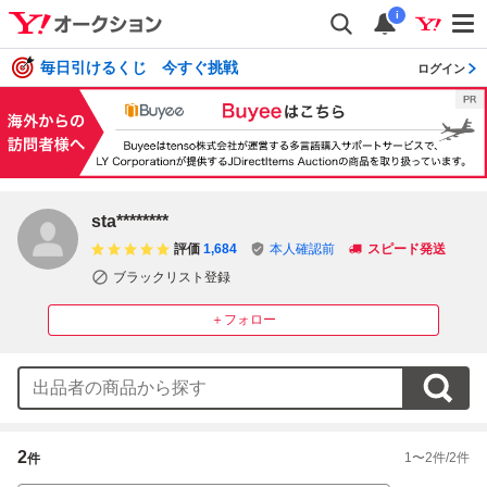
i
毎日引けるくじ 今すぐ挑戦
ログイン
sta********
評価
1,684
本人確認前
スピード発送
ブラックリスト登録
＋フォロー
2
1
〜
2
件/
2
件
件