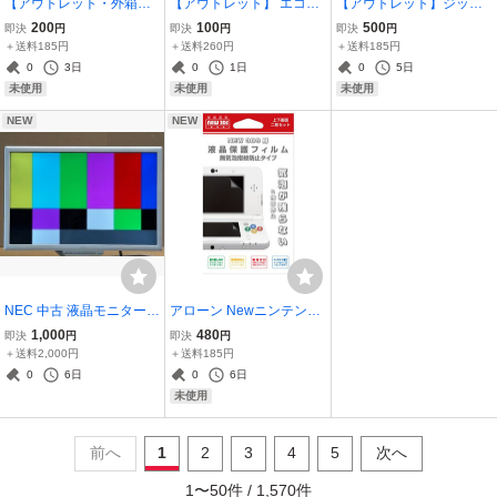
【アウトレット・外箱な
【アウトレット】 エコリ
【アウトレット】ジット
し】VSO オーディオケー
カ ブラザー LC09BK対応
エプソン IC4CL46 互換
200
100
500
即決
円
即決
円
即決
円
ブル 3m 3.5φステレオミ
リサイクル インク カート
インクカートリッジ 4色 J
＋送料185円
＋送料260円
＋送料185円
ニ-RCA×2 RCA-06-0300
リッジ ブラック ECI-BR0
IT-E464PZ
0
3日
0
1日
0
5日
9B
未使用
未使用
未使用
NEW
NEW
NEC 中古 液晶モニター 1
アローン Newニンテンド
9型ワイド スーパーシャ
ー3DS用 液晶保護フィル
1,000
480
即決
円
即決
円
インビューEX F19W1A
ム 無気泡タイプ BKS-N3
＋送料2,000円
＋送料185円
(S)
DSMF
0
6日
0
6日
未使用
前へ
1
2
3
4
5
次へ
1
〜
50
件 /
1,570
件