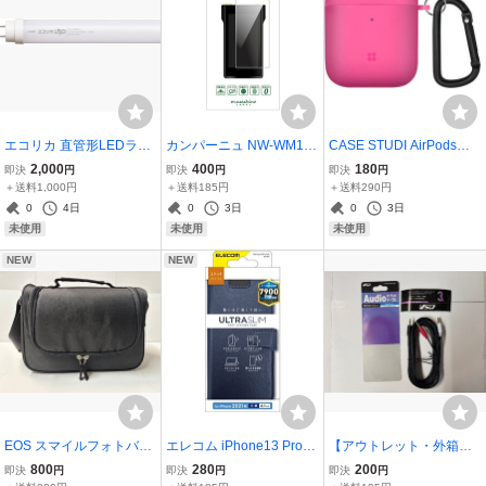
エコリカ 直管形LEDラン
カンパーニュ NW-WM1シ
CASE STUDI AirPods
プ 電源内蔵/直結工事専用
リーズ用 高光沢保護フィ
（第1/2世代）用 エクスプ
2,000
400
180
即決
円
即決
円
即決
円
昼白色 工事必須モデル E
ルム CP-NWWM1F/GS
ローラーケース ピンク C
＋送料1,000円
＋送料185円
＋送料290円
CL-LD4EGN-R
S-AP-EX-SPK
0
4日
0
3日
0
3日
未使用
未使用
未使用
NEW
NEW
EOS スマイルフォトバッ
エレコム iPhone13 Pro用
【アウトレット・外箱な
グ
手帳ケース フラップ レザ
し】VSO オーディオケー
800
280
200
即決
円
即決
円
即決
円
ー 軽量 Ultra Slim 薄型 マ
ブル 3m 3.5φステレオミ