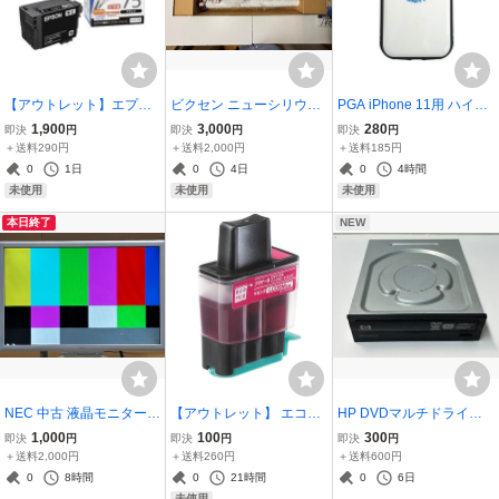
【アウトレット】エプソ
ビクセン ニューシリウス-
PGA iPhone 11用 ハイブ
ン インク カートリッジ ブ
50L
リッドタフケース アベン
1,900
3,000
280
即決
円
即決
円
即決
円
ラック 大容量 ICBK75
ジャーズ/ホワイト PG-DP
＋送料290円
＋送料2,000円
＋送料185円
T19B10AVG
0
1日
0
4日
0
4時間
未使用
未使用
未使用
本日終了
NEW
NEC 中古 液晶モニター 1
【アウトレット】 エコリ
HP DVDマルチドライブ
9型ワイド スーパーシャ
カ ブラザー LC09M対応
5.25インチ内臓 DVD1260
1,000
100
300
即決
円
即決
円
即決
円
インビューEX F19W1A
リサイクル インク カート
i-H03
＋送料2,000円
＋送料260円
＋送料600円
(S)
リッジ マゼンタ ECI-BR0
0
8時間
0
21時間
0
6日
9M
未使用