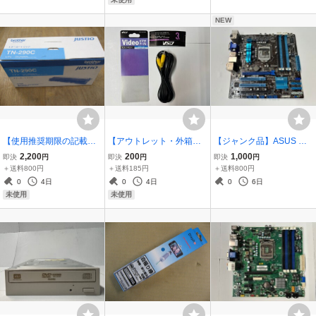
NEW
【使用推奨期限の記載
【アウトレット・外箱な
【ジャンク品】ASUS Mic
無】 ブラザー brother ト
し】VSO ビデオケーブル
ro-ATX Z68 P8Z68-M PR
2,200
200
1,000
即決
円
即決
円
即決
円
ナーカートリッジ TN-290
3m RCA×1-RCA×1 RCA-
O
＋送料800円
＋送料185円
＋送料800円
C シアン レーザープリン
09-0300
0
4日
0
4日
0
6日
ター HL-3040CN/MFC-91
未使用
未使用
20CN/DCP-9010CN