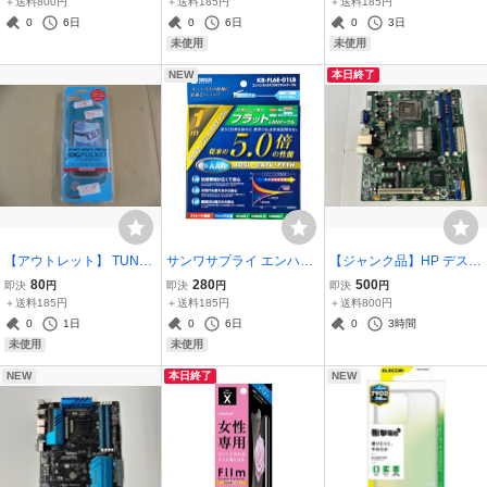
＋送料800円
＋送料185円
＋送料185円
グネット ステッチ ネイビ
ニ-モノラルミニ×2 3.53.5
0
6日
0
6日
0
3日
ー PM-A21CPLFU2NV
STM-05-0300
未使用
未使用
NEW
本日終了
【アウトレット】 TUNE
サンワサプライ エンハン
【ジャンク品】HP デスク
WEAR JOGPOCKET for S
スドカテゴリ6フラットケ
トップ用 LGA775 DDR3
80
280
500
即決
円
即決
円
即決
円
martphones ブルー TUN-
ーブル 1m ライトブルー
MicroATX IPMEL-AE ver1.
＋送料185円
＋送料185円
＋送料800円
PH-000202
KB-FL6E-01LB
02
0
1日
0
6日
0
3時間
未使用
未使用
NEW
本日終了
NEW