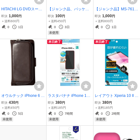
HITACHI LG DVDスーパ
【ジャンク品、パッケー
【ジャンク品】MS-7613
ーマルチドライブ 5 .25内
ジ不良】Winners’ sun
ver1.1 LGA 1156 Intel H5
1,000
100
1,000
即決
円
即決
円
即決
円
臓 ホワイト LGE-DMGH2
ウィナーズサン 自分撮
7 Express DDR3 4x DIM
＋送料600円
＋送料450円
＋送料800円
2LS40(W)
り棒（ブルー） WS-SQ
M 4x SATA 3.0Gb/s
0
1日
0
3日
0
1日
B901BL
未使用
本日終了
本日終了
オウルテック iPhone 6 Pl
ラスタバナナ iPhone 12
レイアウト Xperia 10 II 用
us/6s Plus用 コインケー
用 保護フィルム 背面専用
保護フィルム TPU フルカ
430
380
380
即決
円
即決
円
即決
円
ス付 手帳型ケース 本革 カ
抗菌・抗ウィルス 光沢 H
バー 衝撃吸収 光沢/ブルー
＋送料450円
＋送料185円
＋送料185円
ードポケット付 ブラウン
P2564IP061
ライトカット RT-RXP10
0
5日
0
7時間
0
2時間
OWL-CVIP6P02C-BR
F/WZM
未使用
未使用
未使用