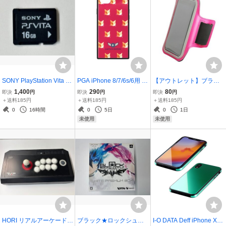
SONY PlayStation Vita 専
PGA iPhone 8/7/6s/6用 ガ
【アウトレット】ブライ
用 メモリーカード 16GB
ラスハイブリッドケース
トンネット 5インチスマ
1,400
290
80
即決
円
即決
円
即決
円
PCH-Z161J
キャプテン・マーベル レ
ートフォン用アームバン
＋送料185円
＋送料185円
＋送料185円
ッド PG-DCS726RD
ドケース ピンク BM-ARM
0
16時間
0
5日
0
1日
5INCH/P
未使用
未使用
HORI リアルアーケードPr
ブラック★ロックシュー
I-O DATA Deff iPhone XR