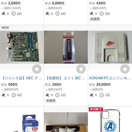
o.V3 SA (PS3用)
ター ＴＨＥ ＧＡＭＥ ホワ
用 ハイブリッドケース エ
2,500
6,000
430
即決
円
即決
円
即決
円
イトプレミアムＢＯＸ ソ
メラルドグリーン BKS-IP
＋送料2,000円
＋送料800円
＋送料185円
フト サウンドトラック な
18MTGGAGN
0
4日
0
4日
0
5日
し
未使用
NEW
【ジャンク品】NEC デス
【色褪色】 エツミ BIC C
KONAMI PCエンジン mini
クトップ用 LGA1156 DD
AMERA オリジナルスト
HTG-008
500
250
20,000
即決
円
即決
円
即決
円
R3 MicroATX MS-7451 ve
ラップ ST30 【ストラッ
＋送料800円
＋送料290円
＋送料0円
r1.0
プ幅】 30mm 【先ヒモ
0
6日
0
1日
0
1日
幅】 8mm 一眼カメラ用ス
未使用
トラップ
本日終了