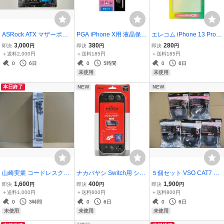
ASRock ATX マザーボー
PGA iPhone X用 液晶保護
エレコム iPhone 13 Pro
ド Z97 Extreme4
フィルム 耐ファンデ 光沢
Max用 シリコンケース ア
3,000
380
280
即決
円
即決
円
即決
円
PG-17XFS01
ンチダストコート クリア
＋送料2,000円
＋送料185円
＋送料185円
PM-A21DSCCR
0
6日
0
5時間
0
6日
未使用
未使用
本日終了
NEW
NEW
山崎実業 コードレスクリ
ナカバヤシ Switch用 シリ
５個セット VSO CAT7 LA
ーナー＆ツールハンガー
コンカバー ブラック SZC
Nケーブル 5m CAT7STP-
1,600
400
1,900
即決
円
即決
円
即決
円
(Cordless Cleaner & Tool
-SWI05BK
01-0500 CAT7STP01050
＋送料1,000円
＋送料600円
＋送料800円
s Hanger) プレート ホワ
4560466140963 カテゴ
0
3時間
0
6日
0
6日
イト 04901
リー7対応 光回線 ADSL C
未使用
未使用
未使用
ATV