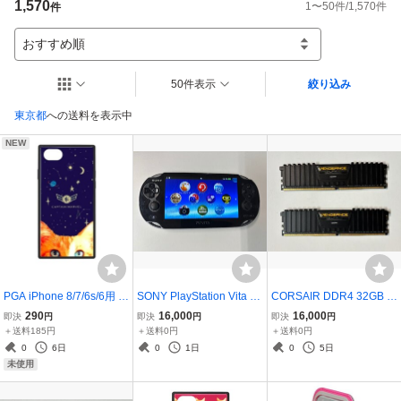
1,570
1
〜
50
件/
1,570
件
件
おすすめ順
50件表示
絞り込み
東京都
への送料を表示中
NEW
PGA iPhone 8/7/6s/6用 ガ
SONY PlayStation Vita Wi
CORSAIR DDR4 32GB (2
ラスハイブリッドケース
-Fiモデル クリスタル・ブ
x16GB) 2666MHz CMK32
290
16,000
16,000
即決
円
即決
円
即決
円
キャプテン・マーベル/ネ
ラック PCH-1000 ZA01
GX4M2A2666C16
＋送料185円
＋送料0円
＋送料0円
イビー PG-DCS727NV
0
6日
0
1日
0
5日
未使用