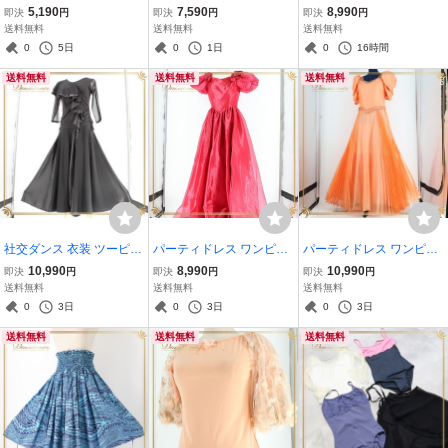
メンコ衣装】レッド あと
ス スカート レッスンウェ
ード ドレス ワンピース パ
5,190
7,590
8,990
即決
円
即決
円
即決
円
りえaiai ブラウス トップ
ア ブラック系 黒 イタリア
ーティ衣装 水色 ライトブ
送料無料
送料無料
送料無料
ス 赤 水玉 ドット 伸縮 リ
製 チュール 透け感 光沢感
ルー系 prima boutique プ
0
5日
0
1日
0
16時間
ボン フリル レース 発表会
華やか ふんわり フレア か
リマブティック レース 光
送料無料
送料無料
送料無料
ホワイト
わいい
沢
社交ダンス 衣装 ツーピー
パーティドレス ワンピー
パーティドレス ワンピー
ス レッスンウェア ブラッ
ス ドレス レッド系 ピンク
ス ドレス オレンジ系 ライ
10,990
8,990
10,990
即決
円
即決
円
即決
円
ク系 黒 セットアップ 上下
系 赤 ピンク ドレスブラッ
ンストーン ビーズ レース
送料無料
送料無料
送料無料
セット トップス スカート
ク Dress Black レース 花
プリーツ 発表会 二次会 イ
0
3日
0
3日
0
3日
ダンスパーティー ステー
光沢 軽い パーティ 発表会
ベント ダンス 舞台 コスチ
送料無料
送料無料
送料無料
ジ衣装
演奏会
ューム