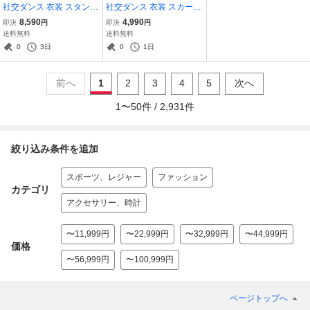
社交ダンス 衣装 スタンダ
社交ダンス 衣装 スカート
ード ドレス ワンピース レ
クリエイトサン ロング 緑
8,590
4,990
即決
円
即決
円
ッスンウェア パーティド
レッスン 練習着 レース フ
送料無料
送料無料
レス Elegance fashion 黒
リル グリーン系 社交ダン
0
3日
0
1日
紫 ブラック系 パープル系
ススカート Create-Sun 深
緑 舞台
前へ
1
2
3
4
5
次へ
1
〜
50
件 /
2,931
件
絞り込み条件を追加
スポーツ、レジャー
ファッション
カテゴリ
アクセサリー、時計
〜11,999円
〜22,999円
〜32,999円
〜44,999円
価格
〜56,999円
〜100,999円
ページトップへ