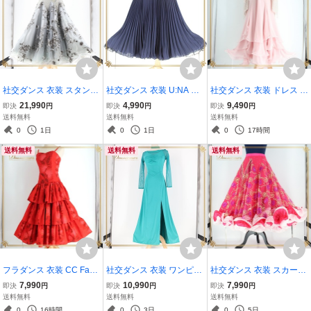
社交ダンス 衣装 スタンダ
社交ダンス 衣装 U:NA ユ
社交ダンス 衣装 ドレス ス
ード ドレス ワンピース ス
ーナ スカート レッスンウ
タンダード ピンク系 スタ
21,990
4,990
9,490
即決
円
即決
円
即決
円
タンダードドレス グレー
ェア ネイビー系 紺 フォー
ンダードドレス ラインス
送料無料
送料無料
送料無料
日本製 灰色 上品 高級感
マル 練習着 無地 シンプル
トーン レース 長袖 ホログ
0
1日
0
1日
0
17時間
デモ 競技 ダンス パーティ
プリーツ 上品 スタンダー
ラム きれいめ 上品 気品
送料無料
送料無料
送料無料
発表会
ド
フラダンス 衣装 CC Fashi
社交ダンス 衣装 ワンピー
社交ダンス 衣装 スカート
ons CCファッション ワン
ス ドレス ブルー系 グリー
巻きスカート 舞台衣装 パ
7,990
10,990
7,990
即決
円
即決
円
即決
円
ピース ドレス レッド系 ハ
ン系 緑 青 青緑 パスタイ
ーティ 発表会 ステージ衣
送料無料
送料無料
送料無料
ワイ製 フリル ボリューム
ム PASTIME 日本製 無地
装 ダンス フリル レース
0
16時間
0
3日
0
5日