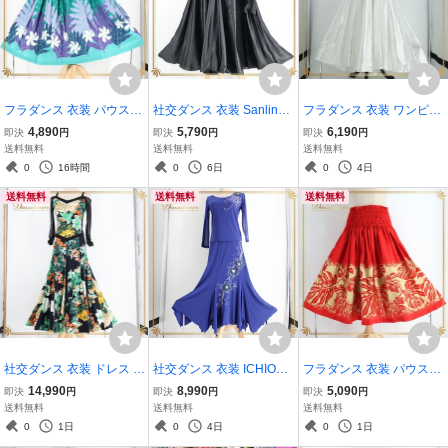
フラダンス 衣装 パウスカ
社交ダンス 衣装 Sanline
フラダンス 衣装 ワンピー
ート グリーン系 モンステ
サンリーヌ スカート レッ
ス ドレス ホワイト系 フラ
4,890
5,790
6,190
即決
円
即決
円
即決
円
ラ柄 ティアレ柄 植物柄 花
スンウェア ブラック系 日
ダンス 白 ノースリーブ 光
送料無料
送料無料
送料無料
柄 ハワイアンプリント 緑
本製 黒 無地 シンプル サ
沢 無地 シンプル 上品 ハ
0
16時間
0
6日
0
4日
紫 白 紺 シングル 華やか
テン生地 光沢感 リボン フ
ワイアン アロハ 明るい 爽
送料無料
送料無料
送料無料
鮮やか
レア
やか
社交ダンス 衣装 ドレス ワ
社交ダンス 衣装 ICHIOKU
フラダンス 衣装 パウスカ
ンピース スタンダード ブ
イチオク ツーピース レッ
ート レッド系 ベージュ系
14,990
8,990
5,090
即決
円
即決
円
即決
円
ラック系 ネイビー系 グリ
スンウェア ブルー系 セッ
ツートンカラー モンステ
送料無料
送料無料
送料無料
ーン系 レッド系 黒 紺 緑
トアップ 上下セット トッ
ラ柄 シングル シンプル か
0
1日
0
4日
0
1日
ストレッチ 伸縮 上品 綺麗
プス スカート 青 スタンダ
わいい 華やか 鮮やか 明る