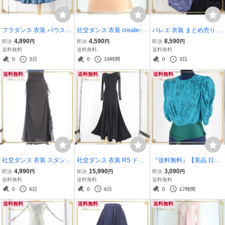
フラダンス 衣装 パウスカ
社交ダンス 衣装 create-su
バレエ 衣装 まとめ売り セ
ート ブルー系 ハワイアン
n クリエイトサン トップ
ット レオタード スカート
4,890
4,590
8,590
即決
円
即決
円
即決
円
プリント アロハ フラ ダン
ス カットソー レッスンウ
レディース 大人 レッスン
送料無料
送料無料
送料無料
ス レッスン 練習 シングル
ェア オレンジ系 レース 花
練習着 インナー 巻きスカ
0
3日
0
16時間
0
3日
さわやか 華やか おしゃれ
柄 3Dレース 練習用 ライ
ート 紫 紺 ピンク シルビ
送料無料
送料無料
送料無料
ンストーン
ア M
社交ダンス 衣装 スタンダ
社交ダンス 衣装 RS ドレ
『送料無料』【美品 日本
ード スカート レッスンウ
ス ワンピース ブラック系
製社交ダンス衣装】グリ
4,990
15,990
3,090
即決
円
即決
円
即決
円
ェア ダンスパーティー ブ
黒 無地 伸縮 ストレッチ
ーン系 青緑 トップス Brig
送料無料
送料無料
送料無料
ラック系 黒 無地 シンプル
パーティ ダンス 発表会 レ
ht Proceed ブライトプロ
0
6日
0
6日
0
17時間
ラインストーン
ッスン 上品 綺麗 高級感
シード レッスン パーティ
送料無料
送料無料
送料無料
華やか
ー レオタード