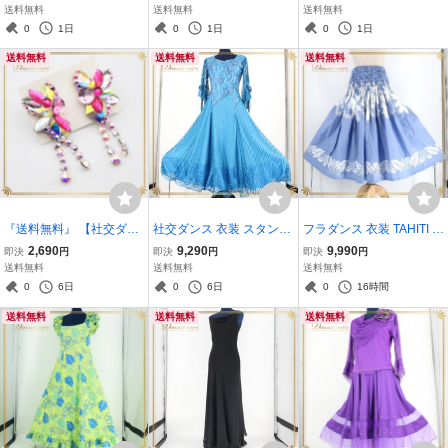
ツートンカラー シンプル
ース 青 花柄 パーティ 伸
ェア レディース オールシ
送料無料
送料無料
送料無料
シングル きれい 上品 大人
縮 光沢 サテン 軽い ブル
ーズン PAPILLON パピヨ
0
1日
0
1日
0
1日
っぽい エレガント かわい
ー系 発表会 花 青色 ドレ
ン ブラック系 黒 無地 シ
送料無料
送料無料
送料無料
い
ススタイル
ンプル
『送料無料』 【社交ダン
社交ダンス 衣装 スタンダ
フラダンス 衣装 TAHITI I
ス 小物】ピンク系 ピアス
ード ドレス ワンピース パ
MPORTS タヒチインポー
2,690
9,290
9,990
即決
円
即決
円
即決
円
アクセサリー ピンク 飾り
ーティ衣装 女性用 レディ
ツ パウスカート ブルー系
送料無料
送料無料
送料無料
装飾 ダンス デモ 競技 発
ース オールシーズン 青 水
ティアレ柄 花柄 植物柄 ハ
0
6日
0
6日
0
16時間
表会 パーティ お洒落 舞台
色 prima boutique
ワイアンプリント ハワイ
送料無料
送料無料
送料無料
アン アロハ