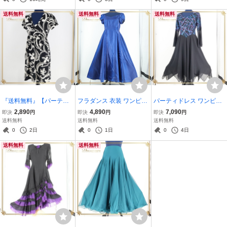
キャミソールドレス かわ
スリット パーティ 発表会
ラメ ピンク系 ホワイト系
送料無料
送料無料
送料無料
いい
ダンス
『送料無料』【パーティ
フラダンス 衣装 ワンピー
パーティドレス ワンピー
ドレス】ブラック ホワイ
ス ドレス ブルー系 フラ
ス ドレス MON PARIS 黒
2,890
4,890
7,090
即決
円
即決
円
即決
円
ト GLACIER ワンピース
ダンス サテン 光沢 ハワイ
L ラメ パーティ 発表会 イ
送料無料
送料無料
送料無料
ドレス 黒 白 柄 模様 発表
アン アロハ 無地 シンプル
ベント ブラック系 ブルー
0
2日
0
1日
0
4日
会 イベント ダンス ストレ
軽い 青 落ち着いた キラキ
系 パープル系 日本製 レー
送料無料
送料無料
ッチ素材
ラ
ス フリル