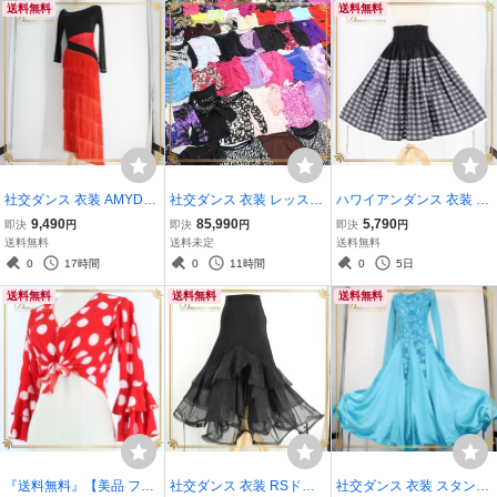
送料無料
送料無料
ダンス
ード
い 赤
社交ダンス 衣装 AMYDA
社交ダンス 衣装 レッスン
ハワイアンダンス 衣装 フ
NCE APPAREL エイミー
着 150枚 セット 豪華大量
ラダンス ブラック系 チェ
9,490
85,990
5,790
即決
円
即決
円
即決
円
ダンス・アパレル ドレス
まとめ売り ブラウス トッ
ック柄 フリル レース 黒
送料無料
送料未定
送料無料
ラテン レッド系 ブラック
プス 150着 SET 練習着 ス
白 灰色 ハワイアン アロハ
0
17時間
0
11時間
0
5日
系 赤 黒 レース フリンジ
トレッチ素材 ダンス バレ
フラ ダンス レッスン 練習
送料無料
送料無料
送料無料
ラインストーン
エ モダン
『送料無料』【美品 フラ
社交ダンス 衣装 RSドレ
社交ダンス 衣装 スタンダ