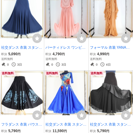
社交ダンス 衣装 スタンダ
パーティドレス ワンピー
フォーマル 衣装 YANAGI
ード スカート ネイビー系
ス ドレス ロングスカート
DA DANCEWEAR ワンピ
5,090
4,790
4,990
即決
円
即決
円
即決
円
レッスン スタンダードス
ピンク系 レース フリル く
ース 羽織り ブラウン系 ベ
送料無料
送料無料
送料無料
カート 紺 無地 シンプル
すみピンク 無地 シンプル
ージュ系 オレンジ系 ラメ
0
3日
0
3日
0
4日
伸縮 ストレッチ 上品 練習
発表会 二次会 イベント ダ
フリル 軽い 華やか キラキ
送料無料
送料無料
送料無料
着 レース
ンス
ラ パーティー
フラダンス 衣装 パウスカ
社交ダンス 衣装 スタンダ
社交ダンス 衣装 スタンダ
ート ブラック系 ブルー系
ードドレス ドレス ワンピ
ード スカート レッスンウ
5,790
11,590
5,790
即決
円
即決
円
即決
円