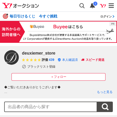
i
毎日引けるくじ 今すぐ挑戦
ログイン
deuxiemer_store
評価
439
本人確認済
スピード発送
ブラックリスト登録
＋フォロー
◆ご覧いただきありがとうございます◆

もっと見る
「deuxiemer_store」では、

社交ダンス（スタンダード・モダン・ラテン）をはじめ、

フラメンコ・ベリーダンス・フラ・タヒチアン・バレエ・フォークダンスな
ど、

各種ダンス衣装・ドレス・シューズ・小物・アクセサリー・楽器類を
