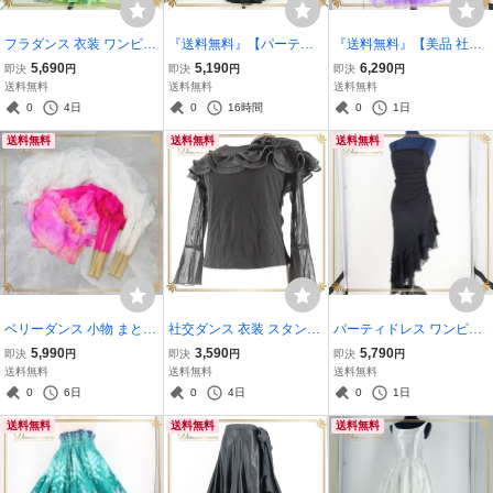
フラダンス 衣装 ワンピー
『送料無料』【パーティ
『送料無料』【美品 社交
ス ドレス グリーン系 フラ
ドレス】ブラック La Del
ダンス衣装】 パープル系
5,690
5,190
6,290
即決
円
即決
円
即決
円
ダンス 黄緑 青 水色 Leipo
ence ワンピース ドレス
紫 上下セット レッスン パ
送料無料
送料無料
送料無料
o 花柄 ハワイアン アロハ
黒 フリル レース生地 シン
ーティー A vivare ライン
0
4日
0
16時間
0
1日
フリル 爽やか 葉っぱ柄 淡
プル ロング 発表会 イベン
ストーン 長袖 派手 無地
送料無料
送料無料
送料無料
い
ト ダンス
シンプル
ベリーダンス 小物 まとめ
社交ダンス 衣装 スタンダ
パーティドレス ワンピー
売り 全2点 セット ファン
ード トップス レッスンウ
ス ドレス main blutt 黒 パ
5,990
3,590
5,790
即決
円
即決
円
即決
円
ベール 鮮やか 白 青 紫 黄
ェア レディース ICHIOKU
ーティ 発表会 イベント ブ
送料無料
送料無料
送料無料
タイダイ柄 カラフル ダン
練習着 フォーマル ブラッ
ラック系 真っ黒 無地 シン
0
6日
0
4日
0
1日
ス ステージ 練習 レッスン
ク系 黒 レース フリル シ
プル キャミソール フリル
送料無料
送料無料
送料無料
ダンス
ック
レース