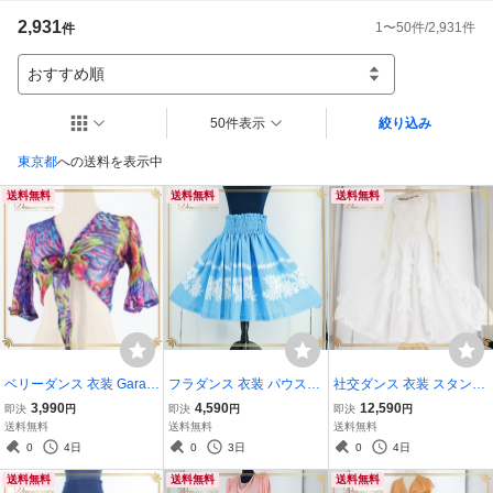
幅広く取り揃えております。

2,931
1
〜
50
件/
2,931
件
件
――――――――――――――――

◆ 送料無料

おすすめ順
◆ まとめ買いでお値引き可能

――――――――――――――――

50件表示
絞り込み
ご希望の方は、お気軽にコメントにてご連絡ください。

東京都
への送料を表示中
希少アイテムやお得な商品も随時出品・値下げしております。

最新情報をチェックするためにも、ぜひフォローをお願いいたします。

送料無料
送料無料
送料無料
ご不明な点などございましたら、お気軽にお問い合わせください。

どうぞよろしくお願いいたします。
ベリーダンス 衣装 Garam
フラダンス 衣装 パウスカ
社交ダンス 衣装 スタンダ
garam ガラムガラム チョ
ート ブルー系 フラ ダンス
ード ドレス ワンピース パ
3,990
4,590
12,590
即決
円
即決
円
即決
円
リ トップス レッスンウェ
HULA GIRLS 水色 白 チェ
ーティ衣装 女性用 レディ
送料無料
送料無料
送料無料
ア パープル系 カラフル 鮮
ック柄 花柄 明るい 爽やか
ース オールシーズン 白 pr
0
4日
0
3日
0
4日
やか 薄い 紫 緑 青 かわい
ハワイアン レッスン ふん
ima boutique プリマブテ
送料無料
送料無料
送料無料
い 羽織り
わり
ィック