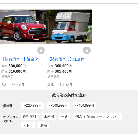
【諸費用コミ】返金保証
【諸費用コミ】返金保証
付:福岡発 H26年 ミニ ク
付:福岡発 H21年 サンバー
500,000
300,000
現在
円
現在
円
ーパー S F56 ターボ 8.7
トラック TC 4WD 5速MT
510,000
305,000
即決
円
即決
円
万Km 6速AT 写真84枚掲
軽運送 リーゼント 室内高
送料未定
送料未定
載 車検&県外陸送可!
183cm ETC
入札
-
残り
8日
入札
-
残り
13日
絞り込み条件を追加
〜220,999円
〜300,999円
〜450,999円
価格帯
送料無料
未使用
中古
個人（Yahoo!オークション）
オプション
その他
ストア
新着