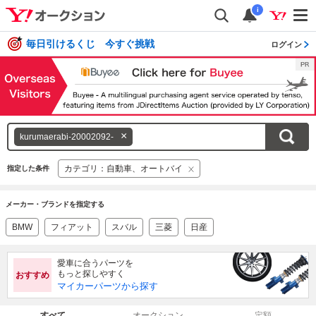
i
毎日引けるくじ 今すぐ挑戦
ログイン
キ
kurumaerabi-20002092-
ー
ワ
カテゴリ：自動車、オートバイ
指定した条件
ー
ド
メーカー・ブランドを指定する
を
消
BMW
フィアット
スバル
三菱
日産
す
愛車に合うパーツを
もっと探しやすく
おすすめ
マイカーパーツから探す
すべて
オークション
定額