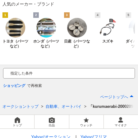
人気のメーカー・ブランド
1
2
3
4
5
トヨタ（パーツ
ホンダ（パーツ
日産（パーツな
スズキ
ダイハ
など）
など）
ど）
ツ
指定した条件
ショッピング
ページトップへ
オークショントップ
自動車、オートバイ
「kurumaerabi-200020
トップ
出品
ウォッチ
マイオク
Yahoo!オークション
Yahoo!フリマ