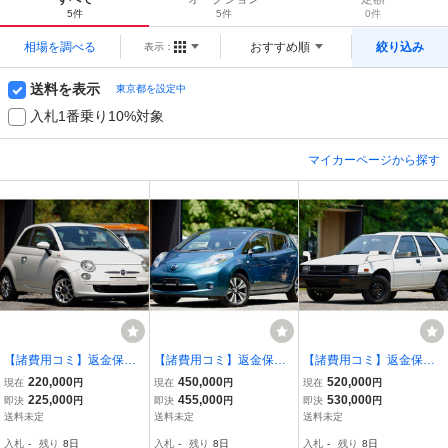
5件
5件
0件
相場を調べる
おすすめ順
絞り込み
表示：
送料を表示
東京都を設定中
入札1番乗り10%対象
マイカーページから探す
【諸費用コミ】返金保証
【諸費用コミ】返金保証
【諸費用コミ】返金保証
付:福岡発 H24年 FIAT 500
付:福岡発 H29年 リーフ G
付:福岡発 H2年 ランサー
220,000
450,000
520,000
現在
円
現在
円
現在
円
1.2 スポーツ 5速MT ETC
サンクス 30kWh セグ残1
バン 軽油 5速MT 希少車
225,000
455,000
530,000
即決
円
即決
円
即決
円
車検対応、県外陸送可!
1 満充電196km ETC 革シ
フルタイム4WD 写真84枚
送料未定
送料未定
送料未定
ート 全方位カメラ
掲載 県外納車可
入札
-
残り
8日
入札
-
残り
8日
入札
-
残り
8日