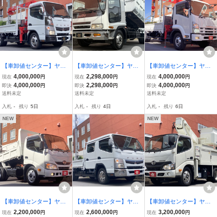
【車卸値センター】ヤフ
【車卸値センター】ヤフ
【車卸値センター】ヤフ
オク特価!キャンター RC4
オク特価!フォワード 脱着
オク特価!フォワード RC4
4,000,000
2,298,000
4,000,000
現在
円
現在
円
現在
円
段クレーン ユニック 積載
ボディ 極東フックロー
段ユニッククレーン 5.4m
4,000,000
2,298,000
4,000,000
即決
円
即決
円
即決
円
3t 全低床3.6m 左右あおり
ル・アームロール 積載39
ボディ H28～R5ディーラ
送料未定
送料未定
送料未定
楽々ゲート
50kg スムーサー6速
ー記録簿あり
入札
-
残り
5日
入札
-
残り
4日
入札
-
残り
6日
NEW
NEW
【車卸値センター】ヤフ
【車卸値センター】ヤフ
【車卸値センター】ヤフ
オク特価!デュトロ 全低床
オク特価!キャンター ダブ
オク特価!デュトロ 高所作
2,200,000
2,600,000
3,200,000
現在
円
現在
円
現在
円