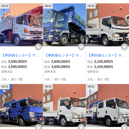
NEW
NEW
NEW
【車卸値センター】ヤフ
【車卸値センター】ヤフ
【車卸値センター】ヤフ
オク特価!レンジャー 新明
オク特価!スーパーグレー
オク特価!トヨエース垂直
3,590,000
3,600,000
2,100,000
現在
円
現在
円
現在
円
和製土砂禁深ダンプ RC3
ト トーホー ダンプ 積載9
パワーゲート 4WD 積載1
3,590,000
3,600,000
2,100,000
即決
円
即決
円
即決
円
段クレーン付 約9.8立米
トン 2デフ 5.1m 電動コボ
650kg
送料未定
送料未定
送料未定
差し違いアウトリガー
レーン 寝台付
入札
-
残り
7日
入札
-
残り
7日
入札
-
残り
7日
NEW
NEW
NEW