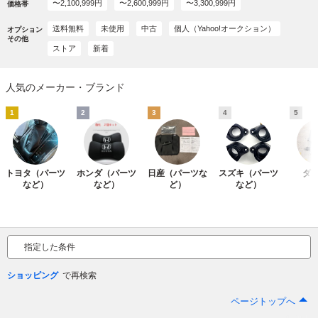
〜2,100,999円
〜2,600,999円
〜3,300,999円
価格帯
送料無料
未使用
中古
個人（Yahoo!オークション）
オプション
その他
ストア
新着
人気のメーカー・ブランド
1
2
3
4
5
トヨタ（パーツ
ホンダ（パーツ
日産（パーツな
スズキ（パーツ
ダ
など）
など）
ど）
など）
指定した条件
ショッピング
ページトップへ