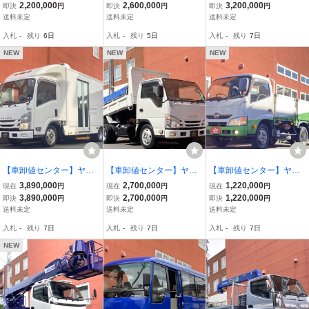
ダンプ 新明和 3トン4ナン
ルキャブ ワイド ロング
業車 タダノ製AT-100TTE
2,200,000
2,600,000
3,200,000
即決
円
即決
円
即決
円
バー 積載3000kg
全低床 7人乗り 積載2000
絶縁仕様FRPバケット ブ
送料未定
送料未定
送料未定
kg 6AT
ーム自動格納 6AT
入札
-
残り
6日
入札
-
残り
5日
入札
-
残り
7日
NEW
NEW
NEW
【車卸値センター】ヤフ
【車卸値センター】ヤフ
【車卸値センター】ヤフ
オク特価!エルフ-32度設
オク特価!エルフ 新明和
オク特価!デュトロ 新明和
3,890,000
2,700,000
1,220,000
現在
円
現在
円
現在
円
定超低温冷蔵冷凍車 移動
強化ダンプ 積載2トン 5ト
パワーゲート ガス屋仕様
3,890,000
2,700,000
1,220,000
即決
円
即決
円
即決
円
販売車 積載1950kg商品陳
ン未満免許可オートマ4ナ
アルミブロックLPG
送料未定
送料未定
送料未定
列棚ショーケース×2
ンバーサイズ
入札
-
残り
7日
入札
-
残り
7日
入札
-
残り
7日
NEW