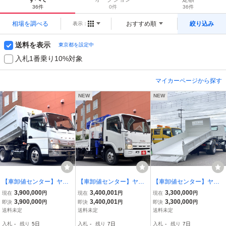
36件
0件
36件
相場を調べる
おすすめ順
絞り込み
表示：
送料を表示
東京都を設定中
入札1番乗り10%対象
マイカーページから探す
NEW
NEW
【車卸値センター】ヤフ
【車卸値センター】ヤフ
【車卸値センター】ヤフ
オク特価!キャンター 中古
オク特価! エルフ ワイド4
オク特価!エルフ 新明和
3,900,000
3,400,001
3,300,000
現在
円
現在
円
現在
円
箱(未使用)付き 新明和ツ
WD タダノ4段クレーン
ローダーダンプ 3トン4ナ
3,900,000
3,400,001
3,300,000
即決
円
即決
円
即決
円
インホイストアームロー
積載3000kg 荷台鉄板張り
ンバー 積載3000kg
送料未定
送料未定
送料未定
ル 2トン
入札
-
残り
5日
入札
-
残り
7日
入札
-
残り
7日