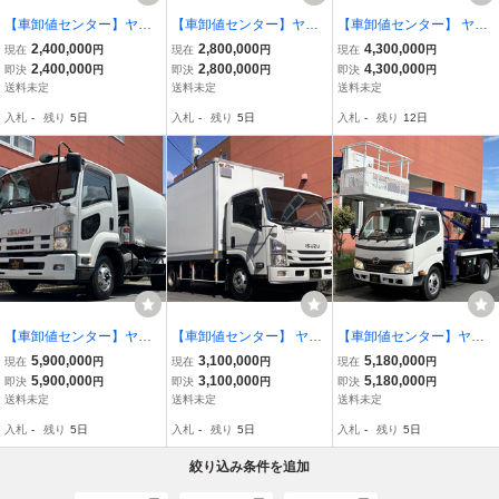
【車卸値センター】ヤフ
【車卸値センター】ヤフ
【車卸値センター】 ヤフ
オク特価!エルフ 4WD・
オク特価!バネット移動販
オク特価!デュトロ ハイブ
2,400,000
2,800,000
4,300,000
現在
円
現在
円
現在
円
冷蔵冷凍車-5℃・錆腐食
売車ホシザキ製冷凍冷蔵
リッド 塵芥車 モリタ 回
2,400,000
2,800,000
4,300,000
即決
円
即決
円
即決
円
無 積載1850kg MTモード
庫設定-3～12℃対面式カ
転パッカー・ダンプアッ
送料未定
送料未定
送料未定
付AT
ウンター給排水タンク20
プ式・4.2立米
入札
-
残り
5日
入札
-
残り
5日
入札
-
残り
12日
0
【車卸値センター】ヤフ
【車卸値センター】 ヤフ
【車卸値センター】ヤフ
オク特価!フォワード 塵芥
オク特価!エルフ 日本フル
オク特価!デュトロ 高所作
5,900,000
3,100,000
5,180,000
現在
円
現在
円
現在
円
車 モリタエコノス 回転板
ハーフ 保冷バン コンベア
業車 アイチSK17A 作業床
5,900,000
3,100,000
5,180,000
即決
円
即決
円
即決
円
プレスパッカー 8.1立米
式オートフロア 積載3700
高さ17.1m 走行3.3万Km
送料未定
送料未定
送料未定
押出式 積載2000kg
kg MTモード付AT
4000ccターボ
入札
-
残り
5日
入札
-
残り
5日
入札
-
残り
5日
絞り込み条件を追加