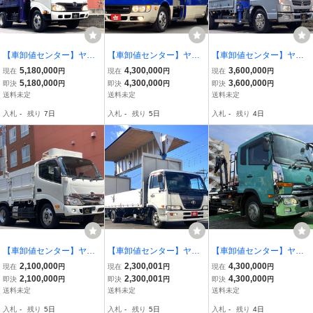
【車卸値センター】ヤフ
【車卸値センター】ヤフ
【車卸値センター】ヤフ
オク特価!デュトロ 高所作
オク特価!ローザ マイクロ
オク特価!キャンター ラジ
5,180,000
4,300,000
3,600,000
現在
円
現在
円
現在
円
業車アイチSK17A 自動格
バス 禁煙 28人 モケット
コン付4段クレーン タダ
5,180,000
4,300,000
3,600,000
即決
円
即決
円
即決
円
納 作業床高さ17.1m 車
自動ドア 客席リクライニ
ノ 積載2t MTモード付AT
送料未定
送料未定
送料未定
両・上物取説有
ング
差し違いアウトリガー
入札
-
残り
7日
入札
-
残り
5日
入札
-
残り
4日
【車卸値センター】ヤフ
【車卸値センター】ヤフ
【車卸値センター】ヤフ
オク特価! デュトロ 3トン
オク特価!コンドル 日本フ
オク特価!コンドル アーム
2,100,000
2,300,001
4,300,000
現在
円
現在
円
現在
円
4ナンバー 新明和製垂直
ルハーフ アルミウイング
ロール 増トン7.5トン 極
2,100,000
2,300,001
4,300,000
即決
円
即決
円
即決
円
パワーゲート 積載2950kg
ワイド6.2mボディ 積載32
東フックロール JM07太
送料未定
送料未定
送料未定
ガス屋様仕様
00kg
径シリンダー
入札
-
残り
5日
入札
-
残り
5日
入札
-
残り
4日