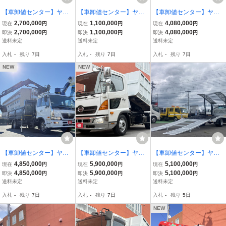
【車卸値センター】ヤフ
【車卸値センター】ヤフ
【車卸値センター】ヤフ
オク特価!キャンター ダブ
オク特価!エルフ 全低床平
オク特価!エルフ ダブルキ
2,700,000
1,100,000
4,080,000
現在
円
現在
円
現在
円
ルキャブ タダノ4段クレ
ボディ・積載1500・オー
ャブ タダノRC5段クレー
2,700,000
1,100,000
4,080,000
即決
円
即決
円
即決
円
ーン 積載2.3t ワイドロン
トマ
ン 7人乗り 積載2400kg
送料未定
送料未定
送料未定
グ ワンオーナー
入札
-
残り
7日
入札
-
残り
7日
入札
-
残り
7日
NEW
NEW
【車卸値センター】ヤフ
【車卸値センター】ヤフ
【車卸値センター】ヤフ
オク特価!コンドル H24製
オク特価!レンジャー現行
オク特価!キャンター 2台
4,850,000
5,900,000
5,100,000
現在
円
現在
円
現在
円
ヒアブクレーン 増トン5.9
型極東フックロールハイ
積キャリアカー・積載
4,850,000
5,900,000
5,100,000
即決
円
即決
円
即決
円
t HARDOXスウェーデン
パースイング アームロー
車・積載3550kg ラジコン
送料未定
送料未定
送料未定
鋼ボディ荷箱 約13立米
ル 積載3850kg
ウインチ
入札
-
残り
7日
入札
-
残り
7日
入札
-
残り
5日
NEW