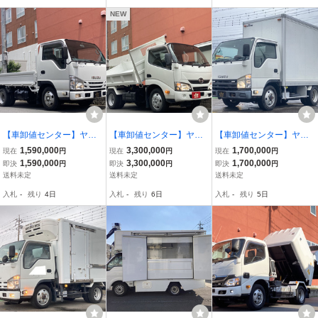
NEW
【車卸値センター】ヤフ
【車卸値センター】ヤフ
【車卸値センター】ヤフ
オク特価! エルフ 平ボデ
オク特価!デュトロ 新明和
オク特価!エルフ 4WDア
1,590,000
3,300,000
1,700,000
現在
円
現在
円
現在
円
ィ 全低床 積載1500Kg
3転ダンプ 三転ダンプ 積
ルミバン跳ね上げ扉・1.5
1,590,000
3,300,000
1,700,000
即決
円
即決
円
即決
円
載3000kg 3トン4ナンバ
トン 総重量5トン未満免
送料未定
送料未定
送料未定
ー オートマ
許対応
入札
-
残り
4日
入札
-
残り
6日
入札
-
残り
5日