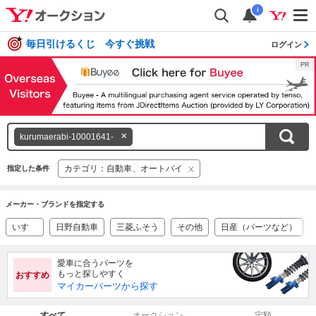
i
毎日引けるくじ 今すぐ挑戦
ログイン
キ
kurumaerabi-10001641-
ー
ワ
カテゴリ：自動車、オートバイ
指定した条件
ー
ド
メーカー・ブランドを指定する
を
消
いすゞ
日野自動車
三菱ふそう
その他
日産（パーツなど）
す
愛車に合うパーツを
もっと探しやすく
おすすめ
マイカーパーツから探す
すべて
オークション
定額