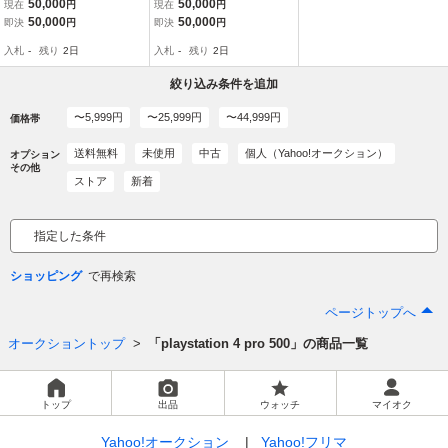
50,000
50,000
現在
円
現在
円
SONY PlayStation4 動作
efront II Limited Edition C
50,000
50,000
即決
円
即決
円
確認済 モンスターハンタ
UHJ-10019 Crucial SSD
入札
-
残り
2日
入札
-
残り
2日
ーワールド Crucial SSD
MX500 1TＢ 動作確認済
MX500 1TＢ
絞り込み条件を追加
〜5,999円
〜25,999円
〜44,999円
価格帯
送料無料
未使用
中古
個人（Yahoo!オークション）
オプション
その他
ストア
新着
指定した条件
ショッピング
ページトップへ
オークショントップ
「playstation 4 pro 500」の商品一覧
トップ
出品
ウォッチ
マイオク
Yahoo!オークション
Yahoo!フリマ