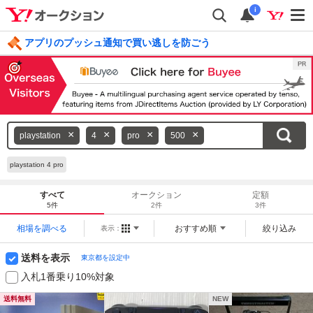
i
アプリのプッシュ通知で買い逃しを防ごう
毎日引けるくじ 今すぐ挑戦
ログイン
キ
playstation
4
pro
500
ー
ワ
playstation 4 pro
ー
ド
すべて
オークション
定額
5件
2件
3件
を
消
相場を調べる
おすすめ順
絞り込み
表示：
す
送料を表示
東京都を設定中
入札1番乗り10%対象
送料無料
NEW