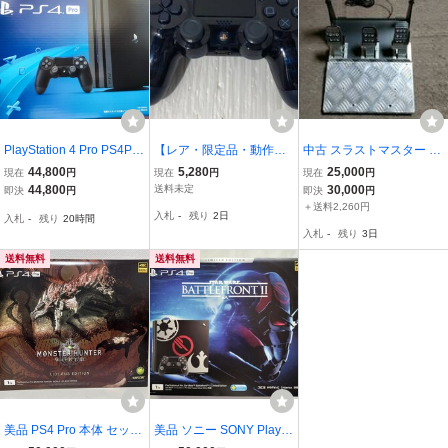
PlayStation 4 Pro PS4Pro
【レア・限定品・動作良
中古 スラストマスター T3
おまけ ソフト18本 CUH-
好】 SONY PlayStation４
PA-PRO 3ペダル THRUS
44,800
5,280
25,000
現在
円
現在
円
現在
円
7200 SSD 500GB 本州送
Pro DualShock４ 500Milli
TMASTER T300 RS T500
44,800
送料未定
30,000
即決
円
即決
円
料無料
on Limited Edition 純正コ
＋送料2,260円
入札
-
残り
2日
入札
-
残り
20時間
ントローラー PS4 ソニー
入札
-
残り
3日
送料無料
送料無料
美品 PS4 Pro 本体 セット
美品 ソニー SONY PlaySt
リオレウスエディション
ation4 Pro Star Wars Battl