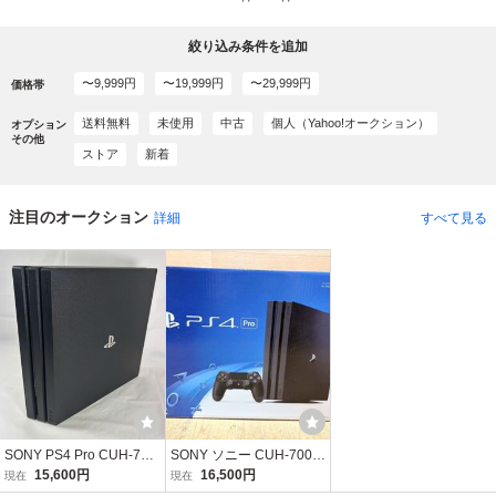
絞り込み条件を追加
〜9,999円
〜19,999円
〜29,999円
価格帯
送料無料
未使用
中古
個人（Yahoo!オークション）
オプション
その他
ストア
新着
注目のオークション
詳細
すべて見る
注目度 No.1
注目度 No.2
SONY PS4 Pro CUH-7100B ブラック 本体 動作確認済 初期化済 1TB PlayStation4 PS4Pro
SONY ソニー CUH-7000B PlayStation4 Pro PS4 プレイステーション4 プロ 1TB ゲーム機 本体 H14
15,600円
16,500円
現在
現在