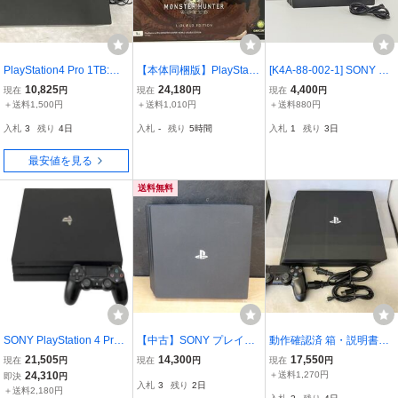
PlayStation4 Pro 1TB:ジ
【本体同梱版】PlayStatio
[K4A-88-002-1] SONY ソ
ェット・ブラック(CUH7
n4 Pro モンスターハンタ
ニー PlayStation4 Pro PS
10,825
24,180
4,400
現在
円
現在
円
現在
円
200BB01) 本体のみ
ー: WORLD LIOLAEUS E
4Pro 1TB プレイステーシ
＋送料1,500円
＋送料1,010円
＋送料880円
DITION(CUHJ10020)
ョン4 プロ CUH-7200B
入札
3
残り
4日
入札
-
残り
5時間
入札
1
残り
3日
中古 動作確認・初期化済
最安値を見る
送料無料
SONY PlayStation 4 Pro
【中古】SONY プレイス
動作確認済 箱・説明書な
CUH-7000B 1TB 家庭用
テーション4 PS4 Pro 本
し 付属品欠品 PlayStation
21,505
14,300
17,550
現在
円
現在
円
現在
円
ゲーム機 家電 中古 O114
体のみ CUH-7000B ジェ
4 Pro 1TB:ジェット・ブ
24,310
＋送料1,270円
即決
円
入札
3
残り
2日
88485
ットブラック 1TB FW.11.
ラック(CUH7000BB01)
＋送料2,180円