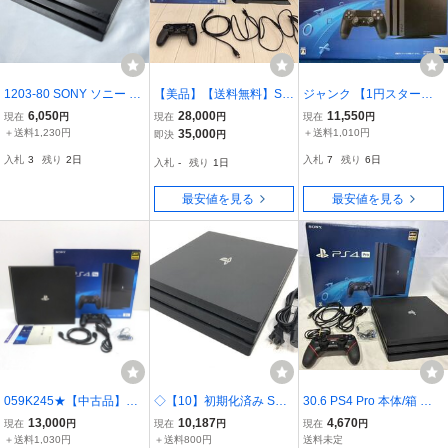
1203-80 SONY ソニー Pl
【美品】【送料無料】SO
ジャンク 【1円スター
ayStation4 プレイステー
NY PlayStation4 Pro CU
ト】SONY PlayStation4
6,050
28,000
11,550
現在
円
現在
円
現在
円
ション4 PS4 Pro CUH-72
H-7200C 2TB ジェットブ
Pro 1TB:ジェット・ブラ
＋送料1,230円
35,000
＋送料1,010円
即決
円
00B 1TB プレステ 本体 ゲ
ラック PS4 ゲーム機 中古
ック(CUH7200BB01) 本
入札
3
残り
2日
入札
7
残り
6日
入札
-
残り
1日
ーム機器
プレステ4 スタンド付き
体 初期化済み PS4
最安値を見る
最安値を見る
059K245★【中古品】
◇【10】初期化済み SON
30.6 PS4 Pro 本体/箱 セ
【動作品】 PlayStation4
Y/ソニー Playstation4 PS
ット 1TB ブラック PlaySt
13,000
10,187
4,670
現在
円
現在
円
現在
円
Pro PS4 本体 2TB CUH-7
4 Pro CUH-7100B 1TB ブ
ation4 Pro CUH-7100B
＋送料1,030円
＋送料800円
送料未定