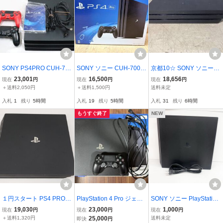
SONY PS4PRO CUH-72
SONY ソニー CUH-7000
京都10☆ SONY ソニー Pl
00B コントローラー2個付
B PlayStation4 Pro PS4
ayStation4 Pro CUH-700
23,001
16,500
18,656
現在
円
現在
円
現在
円
き 初期化済み 中古品現状
プレイステーション4 プ
0B 本体のみ
＋送料2,050円
＋送料1,500円
送料未定
で
ロ 1TB ゲーム機 本体 H1
入札
1
残り
5時間
入札
19
残り
5時間
入札
31
残り
6時間
4
もうすぐ終了
NEW
１円スタート PS4 PRO
PlayStation 4 Pro ジェッ
SONY ソニー PlayStation
プレイステーション4 プ
ト・ブラック 1TB
4 Pro プレイステーション
19,030
23,000
1,000
現在
円
現在
円
現在
円
ロ 本体 CUH-7100B 動作
4 PS4 プレステ4 1TB CU
＋送料1,320円
25,000
送料未定
即決
円