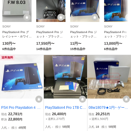
SONY
SONY
SONY
SONY
PlayStation4 Pro グ
PlayStation4 Pro ジ
PlayStation4 Pro ジ
PlayStation4 Pro ジ
レイシャー・ホワイト
ェット・ブラック
ェット・ブラック
ェット・ブラック
1TB CUH-7200BB02
1TB CUH-7000BB01
1TB CUH-7200BB01
2TB CUH-7200CB0
130円〜
17,550円〜
11円〜
13,000円〜
6件出品中
14件出品中
15件出品中
6件出品中
送料無料
PS4 Pro Playstation４ C
PlayStation4 Pro 1TB CU
08w18079★1円~ ゲーム
UH-7100B B01 1TB ジェ
H7200BB01
ハード PS4Pro （型番：
22,781
26,400
20,251
現在
円
現在
円
現在
円
ットブラック 送料当店負
CUH-7200BB02 / 容量：
22,800
＋送料1,270円
＋送料1,500円
即決
円
担 インボイス可 【L0721
1TB） 中古品 【水戸店】
入札
-
残り
5時間
入札
18
残り
5時間
入札
-
残り
4時間
-140-0729】清