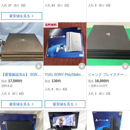
200C ジェットブラック
ラック 本体のみ 同梱不
プレステ4 プロ 箱痛み 簡
入札
37
残り
3日
入札
82
残り
2日
入札
6
残り
3日
【コントローラー・ケー
可 1円スタート
易動作確認済
ブル付属】
最安値を見る
送料無料
【通電確認済み】 SONY
Y161 SONY PlayStation4
ジャンク プレイステーシ
PlayStation4 Pro CUH-71
Pro CUH-7200B B02 グ
ョン4PRO 本体 ブラッ
17,500
130
16,000
現在
円
現在
円
現在
円
00Bプレステ4 PS4 ソニ
レイシャーホワイト 1TB
ク
送料未定
＋送料1,010円
入札
6
残り
6日
ー ブラック 黒 ゲーム機
入札
2
残り
6日
入札
1
残り
2日
プレイステーション4 電
源コード付き
最安値を見る
最安値を見る