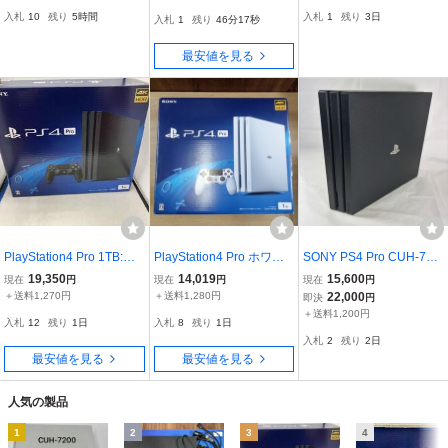
確認済 《1443
H-7100B
入札
10
残り
5時間
入札
1
残り
3日
入札
1
残り
46分16秒
最安値を見る
PlayStation4 Pro 1TB:ジ
PlayStation4 Pro ホワイ
SONY PS4 Pro CUH-710
ェット・ブラック(CUH7
ト プレイステーション4
0B ブラック 本体 動作確
19,350
14,019
15,600
現在
円
現在
円
現在
円
200BB01)初期化済み
PS4
認済 初期化済 1TB PlaySt
＋送料1,270円
＋送料1,280円
22,000
即決
円
ation4 PS4Pro
＋送料1,200円
入札
12
残り
1日
入札
8
残り
1日
入札
2
残り
2日
最安値を見る
最安値を見る
人気の製品
1
2
3
4