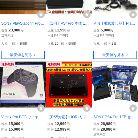
SONY PlayStation4 Pro 2
【1円】PS4Pro 本体 1TB
MIN【現状渡し品】PlayS
TB ジェット・ブラック C
ブラック SONY PlayStati
tation 4 Pro ジェット・ブ
23,980
11,550
5,800
現在
円
現在
円
現在
円
UH-7200B 本体
on4 CUH-7000B 初期化
ラック 1TB CUH-7200BB
送料未定
＋送料1,650円
＋送料1,300円
済 未検品ジャンク HDD
01 SONY プレイステーシ
入札
-
残り
3時間
入札
10
残り
5時間
入札
-
残り
1日
欠品 E02-053kk/G4
ョン4〈033-260806-em-
24-IWA〉
最安値を見る
最安値を見る
送料無料
送料無料
Victrix Pro BFG ワイヤレ
【PS5対応】HORI リアル
SONY PS4 Pro 1TB セッ
スコントローラー PS5/P
アーケード Pro.N 右手24
ト ソフト4本付き 動作確
15,000
12,999
28,980
現在
円
現在
円
現在
円
S4対応
mm仕様 カスタム アケコ
認済み 初期化済み
15,000
12,999
28,980
即決
円
即決
円
即決
円
ン アーケードコントロー
送料未定