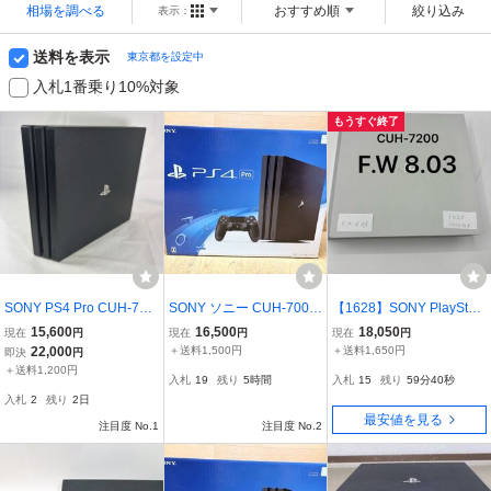
相場を調べる
おすすめ順
絞り込み
表示：
送料を表示
東京都を設定中
入札1番乗り10%対象
もうすぐ終了
SONY PS4 Pro CUH-710
SONY ソニー CUH-7000
【1628】SONY PlayStati
0B ブラック 本体 動作確
B PlayStation4 Pro PS4
on4 Pro PS4 CUH-7200B
15,600
16,500
18,050
現在
円
現在
円
現在
円
認済 初期化済 1TB PlaySt
プレイステーション4 プ
F.W. 1TB グレイシャーホ
22,000
＋送料1,500円
＋送料1,650円
即決
円
ation4 PS4Pro
ロ 1TB ゲーム機 本体 H1
ワイト
＋送料1,200円
入札
19
残り
5時間
入札
15
残り
59分39秒
4
入札
2
残り
2日
最安値を見る
注目度 No.1
注目度 No.2