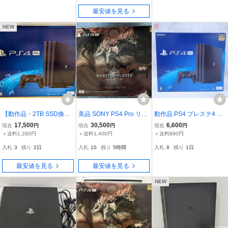
最安値を見る
NEW
【動作品・2TB SSD換装
美品 SONY PS4 Pro リオ
動作品 PS4 プレステ4 Pr
済・付属品完備】PS4 Pr
レウスエディション SSD
o 本体 CUH-7200B ジェ
17,500
30,500
6,600
現在
円
現在
円
現在
円
o 本体 CUH-7200C (Jet B
1TB換装済
ットブラック 1TB 初期化
＋送料1,280円
＋送料1,400円
＋送料890円
lack) 2TBモデル 静音最終
済 箱付【20
入札
3
残り
2日
入札
10
残り
5時間
入札
8
残り
1日
型
最安値を見る
最安値を見る
NEW