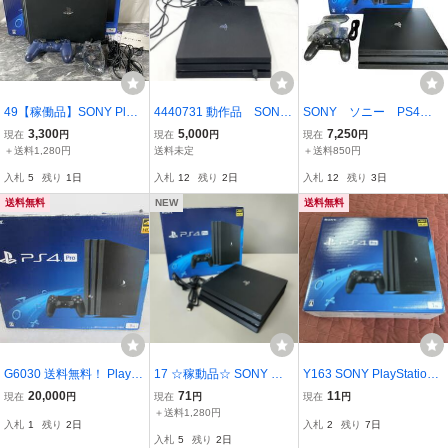
49【稼働品】SONY Play
4440731 動作品 SONY/
SONY ソニー PS4 P
Station4 Pro CUH-7100B
ソニー Playstation4 PS4
ro CUH-7200B 1TB
3,300
5,000
7,250
現在
円
現在
円
現在
円
本体 コントローラー 電源
Pro CUH-7200B 1TB ブ
本体 動作品 美品 ★1
＋送料1,280円
送料未定
＋送料850円
コード HDMIケーブル 説
ラック 初期化済み
円スタート★1スタ 072
入札
5
残り
1日
入札
12
残り
2日
入札
12
残り
3日
明書 箱付き 初期化済み 1
70805 K226
円〜
送料無料
NEW
送料無料
G6030 送料無料！ PlaySt
17 ☆稼動品☆ SONY ソ
Y163 SONY PlayStation4
ation4 PRO CUH-7100B
ニー PlayStation4 Pro PS
Pro 1TB CUH-7200B ジ
20,000
71
11
現在
円
現在
円
現在
円
B01 ブラック 1TB 中古品
4 CUH-7200B プレイステ
ェットブラック 箱付き
＋送料1,280円
入札
1
残り
2日
入札
2
残り
7日
欠品あり 商品説明欄必読
ーション4 ブラック 箱付
入札
5
残り
2日
き 初期化済み