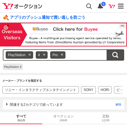
i
アプリのプッシュ通知で買い逃しを防ごう
毎日引けるくじ 今すぐ挑戦
ログイン
キ
PlayStation
4
Pro
ー
ワ
PlayStation 4
ー
ド
メーカー・ブランドを指定する
を
ソニー・インタラクティブエンタテインメント
SONY
HORI
ビッグ
消
す
関連する2カテゴリで絞っています
解除
すべて
オークション
定額
391件
269件
122件