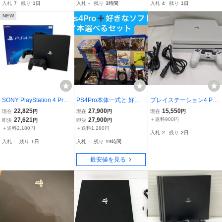
入札
7
残り
1日
入札
-
残り
3時間
入札
4
残り
1日
W13.02 D03-049tt/G4
テ4プロ FW13.52 D01-03
7tt/G4
NEW
SONY PlayStation 4 Pro
PS4Pro本体一式と 好き
プレイステーション4 Pro
CUH-7000B 1TB 家庭用
なソフト７本選べるセッ
本体 グレイシャー・ホワ
22,825
27,900
15,550
現在
円
現在
円
現在
円
ゲーム機 ソニー プレステ
ト PlayStation4
イト(HDD 1TB/CUH-710
27,621
27,900
＋送料900円
即決
円
即決
円
中古 N11435246
0B
＋送料2,180円
＋送料1,280円
入札
2
残り
2日
入札
-
残り
1日
入札
-
残り
19時間
最安値を見る