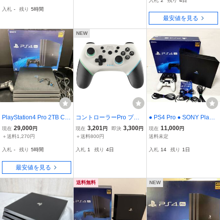
入札
2
残り
4日
02 現状品
入札
-
残り
5時間
最安値を見る
NEW
PlayStation4 Pro 2TB CU
コントローラーPro プロ
● PS4 Pro ● SONY PlaySt
H7200CB01
コン互換品 ワイヤレス S
ation4 1TB CUH-7200B
29,000
3,201
3,300
11,000
現在
円
現在
円
即決
円
現在
円
witch/Lite/OLED/PC/Andr
プレステ4プロ ジェット
＋送料1,270円
＋送料800円
送料未定
oid/iOS対応 連射機能 振
ブラック 初期化済み 箱付
入札
-
残り
5時間
入札
1
残り
4日
入札
14
残り
1日
動機能 6軸ジャイロセン
き コントローラー2個 本
サー スリープ解除
体
最安値を見る
送料無料
NEW