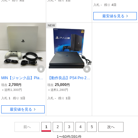
入札
-
残り
3日
入札
-
残り
1日
ラー FS-24 FS-30 レバー
入札
-
残り
4日
コントローラー ⑬
最安値を見る
NEW
MIN【ジャンク品】PlayS
【動作良品】PS4 Pro 2T
tation 4 Pro グレイシャ
B CUH-7200CB01 最終型
2,700
25,000
現在
円
現在
円
ー・ホワイト 1TB CUH-7
ジェットブラック 本体 外
＋送料1,300円
＋送料1,280円
200BB02 SONY プレイス
箱・電源ケーブルのみ
入札
1
残り
1日
入札
-
残り
1日
テーション4〈033-26080
（コントローラー欠品）
6-em-26-IWA〉
初期化済
最安値を見る
前へ
1
2
3
4
5
次へ
1〜60件/391件