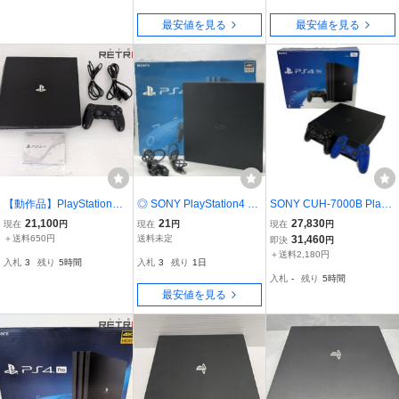
最安値を見る
最安値を見る
【動作品】PlayStation4 P
◎ SONY PlayStation4 Pr
SONY CUH-7000B PlayS
ro CUH-7000BB01 ジェ
o PS4 CUH-7100B ソニ
tation4 Pro 1TB コントロ
21,100
21
27,830
現在
円
現在
円
現在
円
ット・ブラック 1TB PS4
ー プレイステーション4
ーラー2点セット 家電 中
＋送料650円
送料未定
31,460
即決
円
プロ プレステ4 ブラック
古 B11517186
＋送料2,180円
入札
3
残り
5時間
入札
3
残り
1日
ゲーム 本体 通電確認済
入札
-
残り
5時間
現状/付属写真参照
最安値を見る