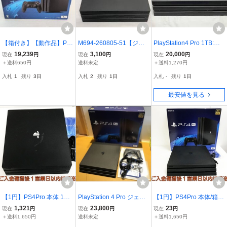
【箱付き】【動作品】Pla
M694-260805-51【ジャ
PlayStation4 Pro 1TB:ジ
yStation4 Pro本体（CUH-
ンク】PS4 Pro CFI-700
ェット・ブラック(CUH7
19,239
3,100
20,000
現在
円
現在
円
現在
円
7200B ジェット・ブラッ
0 ジャンク 本体
200BB01)
＋送料650円
送料未定
＋送料1,270円
ク 1TB） PS4
入札
1
残り
3日
入札
2
残り
1日
入札
-
残り
1日
最安値を見る
【1円】PS4Pro 本体 1TB
PlayStation 4 Pro ジェッ
【1円】PS4Pro 本体/箱
ブラック PlayStation4 Pr
ト・ブラック 1TB (CUH-
セット 1TB ブラック Play
1,321
23,800
23
現在
円
現在
円
現在
円
o CUH-7000B 初期化/動
7100BB01)
Station4 Pro CUH-7200B
＋送料1,650円
送料未定
＋送料1,650円
作確認済 プレステ4プロ F
初期化/動作確認済 プレス