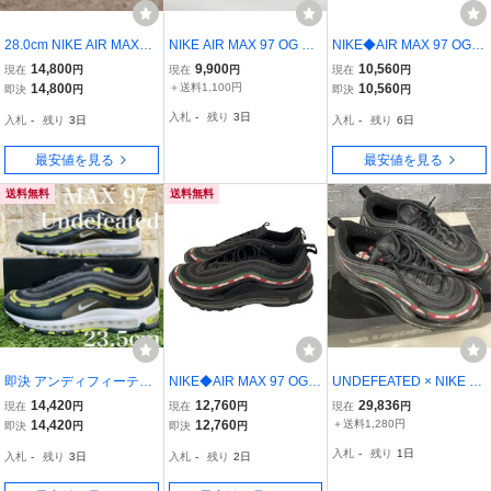
28.0cm NIKE AIR MAX97
NIKE AIR MAX 97 OG UN
NIKE◆AIR MAX 97 OG /
× UNDEFEATED BLACK
DEFEATED SIZE-27.5cm
UNDFTD/エアマックス9
14,800
9,900
10,560
現在
円
現在
円
現在
円
スニーカー ナイキ エアマ
AJ1986-001 ナイキ アン
7/ブラック/AJ1986-001/2
14,800
＋送料1,100円
10,560
即決
円
即決
円
ックス97 アンディフィー
ディフィーテッド エアマ
8.5cm/BLK//
入札
-
残り
3日
入札
-
残り
3日
入札
-
残り
6日
テッド AJ1986-001
ックス97 スニーカー
最安値を見る
最安値を見る
送料無料
送料無料
即決 アンディフィーテッ
NIKE◆AIR MAX 97 OG /
UNDEFEATED × NIKE AI
ド × ナイキ エアマックス
UNDFTD/エアマックス9
R MAX 97 OG “Black” (ア
14,420
12,760
29,836
現在
円
現在
円
現在
円
97 NIKE AIR MAX 97 メ
7/ブラック/AJ1986-001/2
ンディフィーテッド × ナ
14,420
12,760
＋送料1,280円
即決
円
即決
円
ンズ スニーカー 23.5cm
8.5cm/BLK//
イキ エアマックス97 OG
入札
-
残り
1日
入札
-
残り
3日
入札
-
残り
2日
送料込み DC4830-001
ブラック)