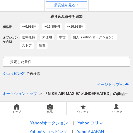
内発送 送料無料
最安値を見る
絞り込み条件を追加
〜6,999円
〜11,999円
〜16,999円
価格帯
送料無料
未使用
中古
個人（Yahoo!オークション）
オプション
その他
ストア
新着
指定した条件
ショッピング
ページトップへ
オークショントップ
「NIKE AIR MAX 97 ×UNDEFEATED」の商品一覧
トップ
出品
ウォッチ
マイオク
Yahoo!オークション
Yahoo!フリマ
Yahoo!ショッピング
Yahoo! JAPAN