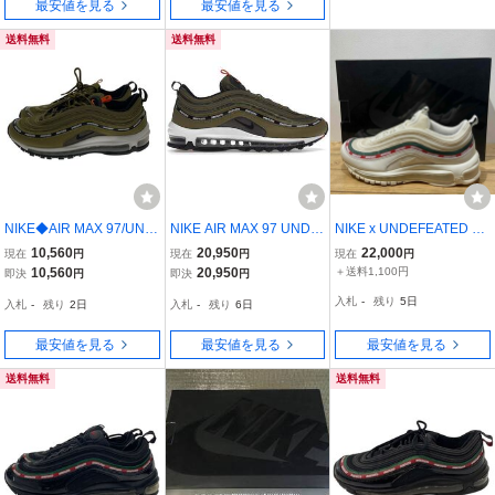
最安値を見る
最安値を見る
送料無料
送料無料
NIKE◆AIR MAX 97/UND
NIKE AIR MAX 97 UNDF
NIKE x UNDEFEATED AI
FTD/27cm/KHK/DC4830-
TD Undefeated DC4830-
R MAX 97 OG UNDFTD
10,560
20,950
22,000
現在
円
現在
円
現在
円
300
300 US8 26cm アンディ
"WHITE" 26.5cm AJ1986-
10,560
20,950
＋送料1,100円
即決
円
即決
円
フィーテッド Undefeated
100 ナイキ アンディフィ
入札
-
残り
5日
入札
-
残り
2日
入札
-
残り
6日
ーテッド エアマックス 97
最安値を見る
最安値を見る
最安値を見る
送料無料
送料無料