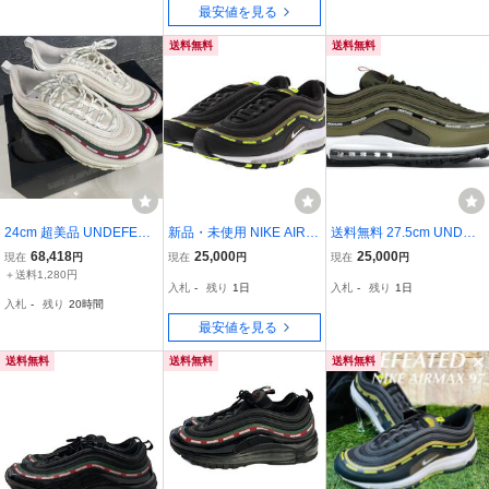
最安値を見る
343
送料無料
送料無料
24cm 超美品 UNDEFEAT
新品・未使用 NIKE AIR M
送料無料 27.5cm UNDEF
ED × NIKE AIR MAX 97 O
AX 97 UNDEFEATED BL
EATED × NIKE AIR MAX
68,418
25,000
25,000
現在
円
現在
円
現在
円
G WHITE アンディフィー
ACK(DC4830-001) OLIV
97 UNDFTD OLIVE US9.
＋送料1,280円
入札
-
残り
1日
入札
-
残り
1日
テッド × ナイキ エアマッ
E(DC4830-300) 28.0cm
5 アンディフィーテッド
入札
-
残り
20時間
クス97 OG ホワイト
(US10.0) 2足セット
ナイキ エアマックス 95
最安値を見る
送料無料
送料無料
送料無料