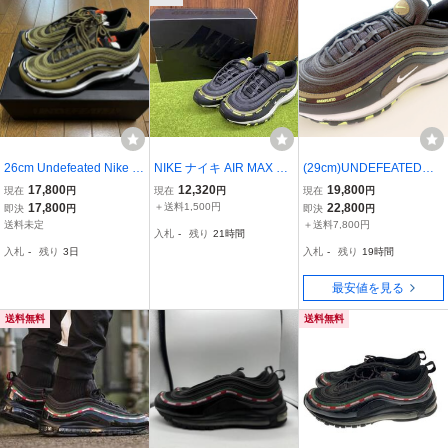
26cm Undefeated Nike Ai
NIKE ナイキ AIR MAX 97
(29cm)UNDEFEATED限
r Max 97 エアマックス
UNDEFEATED サイズ28c
定Nike Air Max 97ナイキ
17,800
12,320
19,800
現在
円
現在
円
現在
円
m ブラック系×イエローラ
エアマックス97 DC4830-
17,800
＋送料1,500円
22,800
即決
円
即決
円
イン 箱付 メンズ シュー
001
送料未定
＋送料7,800円
入札
-
残り
21時間
ズ スニーカー UNDFTD
入札
-
残り
3日
入札
-
残り
19時間
最安値を見る
送料無料
送料無料