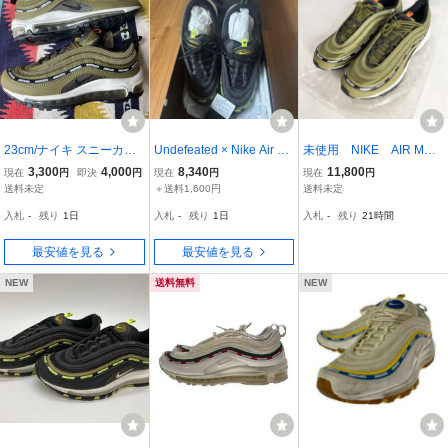
23cm/ナイキ スニーカー
Undefeated × Nike Air Ma
未使用 NIKE AIR MAX
アンディフィーテッド/ NI
x 97 Black DC4830-001
97 UNDEFEATED エ
3,300
4,000
8,340
11,800
現在
円
即決
円
現在
円
現在
円
KE AIR MAX 97 UNDFTD
アマックス アンディフ
送料未定
＋送料1,600円
送料未定
DC4830-300 エアマック
ィーテッド 29cm オリ
入札
-
残り
1日
入札
-
残り
1日
入札
-
残り
21時間
ス97/undefeated
ーブ スニーカー シュ
ーズ
最安値を見る
最安値を見る
NEW
送料無料
NEW