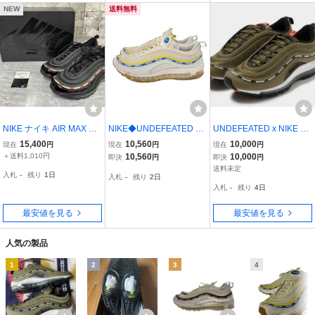
NEW
送料無料
NIKE ナイキ AIR MAX 97
NIKE◆UNDEFEATED X
UNDEFEATED x NIKE AI
OGエアマックス97 UND
AIR MAX 97 SAIL_アンデ
R MAX 97 OLIVE
15,400
10,560
10,000
現在
円
現在
円
現在
円
EFEATED アンディフィ
ィフィーテッド X エアマ
＋送料1,010円
10,560
10,000
即決
円
即決
円
ーテッド AJ1986-001 ス
ックス 97 セイル/29
送料未定
入札
-
残り
1日
入札
-
残り
2日
ニーカー サイズ28.5 ブラ
入札
-
残り
4日
ック
最安値を見る
最安値を見る
人気の製品
1
2
3
4