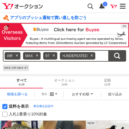
i
アプリのプッシュ通知で買い逃しを防ごう
毎日引けるくじ 今すぐ挑戦
ログイン
キ
AIR
MAX
97
×UNDEFEATED
ー
ワ
NIKE AIR MAX 97
ー
ド
すべて
オークション
定額
41件
19件
22件
を
消
相場を調べる
おすすめ順
絞り込み
表示：
す
送料を表示
東京都を設定中
入札1番乗り10%対象
NEW