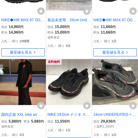
NIKE◆AIR MAX 97 OG /
新品未使用 26cm Undef
NIKE◆AIR MAX 97 OG /
UNDFTD/エアマックス9
eated Nike Air Max 97 エ
UNDFTD/エアマックス9
14,960
15,000
11,660
現在
円
現在
円
現在
円
7/ブラック/AJ1986-001/2
アマックス 説明文必ず
7/ブラック/AJ1986-001/2
14,960
15,000
11,660
即決
円
即決
円
即決
円
7cm/BLK
ご確認下さい
7cm/BLK//
送料未定
入札
-
残り
15時間
入札
-
残り
1日
入札
-
残り
3日
最安値を見る
最安値を見る
送料無料
国内正規 XXL nike air ma
NIKE 29.0cm ナイキ スニ
24cm UNDEFEATED × NI
x 97 undefeated ナイキ
ーカー スニーカー AJ198
KE AIR MAX 97 OG BLA
5,980
5,980
11,550
29,836
現在
円
即決
円
現在
円
現在
円
エアマックス97 アンディ
6-001 AIR MAX 97 OG U
CK アンディフィーテッド
送料未定
＋送料1,280円
入札
-
残り
1日
ーフィーテッド tee Tシャ
NDEFEATED 29cm Snea
× ナイキ エアマックス97
入札
-
残り
3日
入札
-
残り
1日
ツ
kers 黒 / ブラック / 10113
OG ブラック