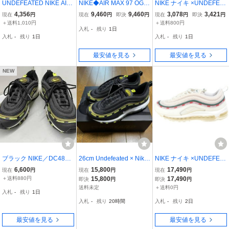
UNDEFEATED NIKE AIR
NIKE◆AIR MAX 97 OG /
NIKE ナイキ ×UNDEFEA
MAX 97 / UNDFTD Black
UNDFTD/エアマックス9
TED DC4830-100 スニー
4,356
9,460
9,460
3,078
3,421
現在
円
現在
円
即決
円
現在
円
即決
円
DC4830 001 アンディフ
7/ホワイト/AJ1986-100/2
カー size28cm/ベージュ
＋送料1,010円
＋送料800円
入札
-
残り
1日
ィ-テッド ナイキ エア マ
8cm/WHT/? NULL ?
系
入札
-
残り
1日
入札
-
残り
1日
ックス 97 US8.5 26.5cm
UK7.5 EU42 ブラック
最安値を見る
最安値を見る
NEW
ブラック NIKE／DC4830
26cm Undefeated × Nike
NIKE ナイキ ×UNDEFEA
-001／AIR MAX 97／ナイ
Air Max 97 エアマックス
TED AIR MAX 97 OG ア
6,600
15,800
17,490
現在
円
現在
円
現在
円
キエアマックス 97 メン
ンディフィーテッド エア
＋送料880円
15,800
17,490
即決
円
即決
円
ズスニーカー
マックス97ローカットス
送料未定
＋送料0円
入札
-
残り
1日
ニーカー AJ1986-100 US
入札
-
残り
20時間
入札
-
残り
2日
9.5/27.5cm ホワイト
最安値を見る
最安値を見る