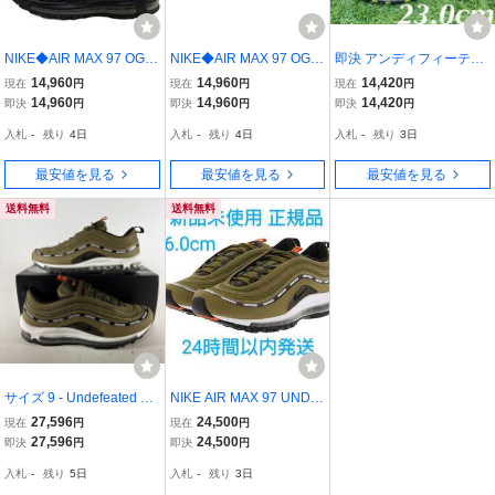
NIKE◆AIR MAX 97 OG /
NIKE◆AIR MAX 97 OG /
即決 アンディフィーテッ
UNDFTD/エアマックス9
UNDFTD/エアマックス9
ド × ナイキ エアマックス
14,960
14,960
14,420
現在
円
現在
円
現在
円
7/ブラック/AJ1986-001/2
7/ブラック/AJ1986-001/2
97 NIKE AIR MAX 97 メ
14,960
14,960
14,420
即決
円
即決
円
即決
円
6.5cm/BLK
5cm/BLK
ンズ スニーカー 23.0cm
入札
-
残り
4日
入札
-
残り
4日
入札
-
残り
3日
送料込み DC4830-001
最安値を見る
最安値を見る
最安値を見る
送料無料
送料無料
サイズ 9 - Undefeated x
NIKE AIR MAX 97 UNDF
Nike Air Max 97 ミリティ
TD BLACK ナイキ エアマ
27,596
24,500
現在
円
現在
円
アグリーン 海外 即決
ックス スニーカー メンズ
27,596
24,500
即決
円
即決
円
ファッション 26.0cm 新
入札
-
残り
5日
入札
-
残り
3日
品未使用 正規品 24時間以