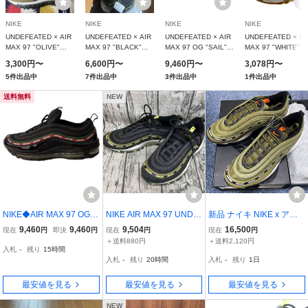
NIKE
NIKE
NIKE
NIKE
UNDEFEATED × AIR
UNDEFEATED × AIR
UNDEFEATED × AIR
UNDEFEATED × AI
MAX 97 "OLIVE"
MAX 97 "BLACK"
MAX 97 OG "SAIL"
MAX 97 "WHITE"
DC4830-300 （ミリ
DC4830-001 （ブラ
AJ1986-100 （セイ
DC4830-100 （セイ
3,300円〜
6,600円〜
9,460円〜
3,078円〜
ティアグリーン/オレ
ック/ボルト/ミリティ
ル/ホワイト/ゴージグ
ル/エアロブルー/ミ
5件出品中
7件出品中
3件出品中
1件出品中
ンジブレイズ/ホワイ
アグリーン/ホワイ
リーン/スペードレッ
ドウェストゴールド
ト/ブラック）
ト）
ド）
ホワイト）
送料無料
NEW
NIKE◆AIR MAX 97 OG /
NIKE AIR MAX 97 UNDF
新品 ナイキ NIKE x アン
UNDFTD/エアマックス9
TD UNDEFEATED ナイキ
ディフィーテッド 27.5cm
9,460
9,460
9,504
16,500
現在
円
即決
円
現在
円
現在
円
7/ブラック/AJ1986-001/2
スニーカー 27.5cm ブラ
UNDEFEATED AIR MAX
＋送料880円
＋送料2,120円
入札
-
残り
15時間
7cm/BLK
ック DC4830-001
97 エアマックス MILITIA
入札
-
残り
20時間
入札
-
残り
1日
GREEN/BLACK DC4830-
300
最安値を見る
最安値を見る
最安値を見る
NEW