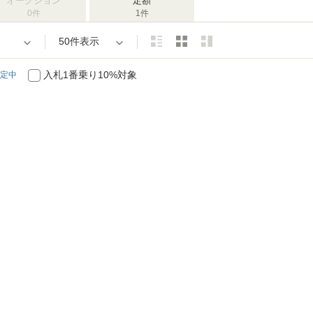
オークション
定額
0件
1件
50件表示
入札1番乗り10%対象
定中