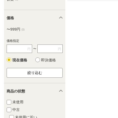
価格
〜999円
(1)
価格指定
〜
円
円
現在価格
即決価格
商品の状態
未使用
中古
未使用に近い