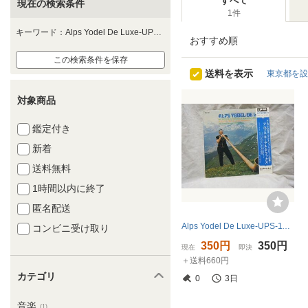
すべて
現在の検索条件
1件
キーワード：Alps Yodel De Luxe-UPS-1107
おすすめ順
この検索条件を保存
送料を表示
東京都を設
対象商品
鑑定付き
新着
送料無料
1時間以内に終了
匿名配送
Alps Yodel De Luxe-UPS-1107 PROMO
コンビニ受け取り
350円
350円
現在
即決
＋送料660円
カテゴリ
0
3日
音楽
(1)