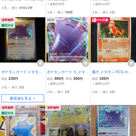
0枚 まとめ
V ①
＋送料250円
＋送料110円
入札
-
残り
40分20秒
入札
-
残り
7時間
入札
-
残り
1日
送料無料
NEW
10%対象
鑑定付き
ポケモンカード メタモン
ポケモンカード Ｓ メタモ
傷大 メタモン PCG ホロ
117/172 R仕様 ハイクラ
ン ＶＭＡＸ １枚
ンの塔デッキ 003 1ED メ
230
300
300
100
現在
円
現在
円
即決
円
現在
円
スパック VSTARユニバー
タモる ポケモンカード 古
＋送料110円
＋送料110円
入札
-
残り
2日
ス
い当時物 Ditto Holon Car
入札
-
残り
1日
入札
-
残り
2日
ds
最安値を見る
送料無料
送料無料
鑑定付き