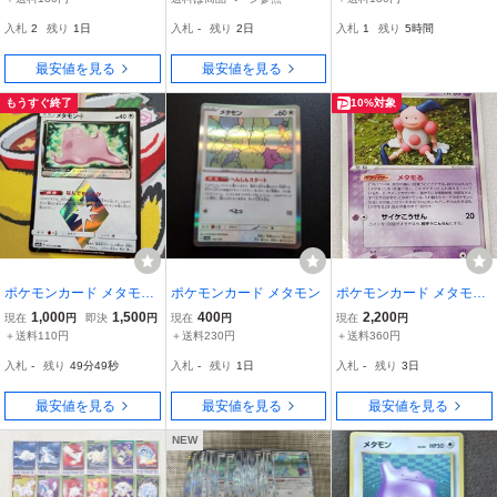
モン まとめ買い対象外
入札
2
残り
1日
入札
-
残り
2日
入札
1
残り
5時間
最安値を見る
最安値を見る
もうすぐ終了
10%対象
ポケモンカード メタモン
ポケモンカード メタモン
ポケモンカード メタモン
SM7a B 043/060 PR プリ
バリヤード プロモカード
1,000
1,500
400
2,200
現在
円
即決
円
現在
円
現在
円
ズムスター 500
Meiji メタモる 108/PCG-
＋送料110円
＋送料230円
＋送料360円
P 明治製菓 ポケモンチョ
入札
-
残り
49分48秒
入札
-
残り
1日
入札
-
残り
3日
コスナック 03498
最安値を見る
最安値を見る
最安値を見る
NEW