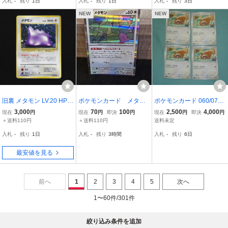
入札
-
残り
1日
入札
-
残り
1日
入札
-
残り
3日
NEW
NEW
旧裏 メタモン LV.20 HP5
ポケモンカード メタモ
ポケモンカード 060/071
0 No.132 ポケカ ポケモン
ン SV4a へんしんス
ポケモンGO ビッパ メタ
3,000
70
100
2,500
4,000
現在
円
現在
円
即決
円
現在
円
即決
円
カード
タート ぺとっ
モン 4枚まとめ売り
＋送料110円
＋送料110円
送料未定
入札
-
残り
1日
入札
-
残り
3時間
入札
-
残り
6日
最安値を見る
前へ
1
2
3
4
5
次へ
1〜60件/301件
絞り込み条件を追加