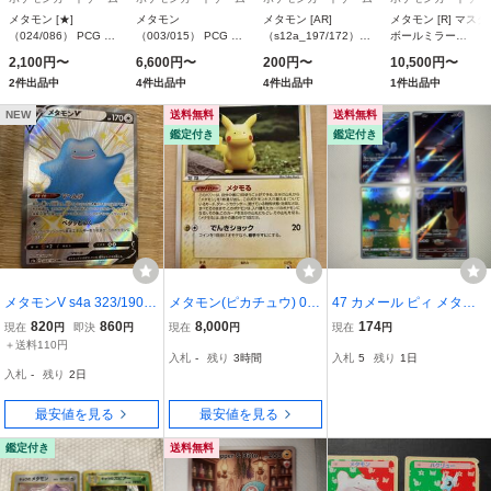
メタモン [★]
メタモン
メタモン [AR]
メタモン [R] マスタ
（024/086） PCG 拡
（003/015） PCG ホ
（s12a_197/172）
ボールミラー
張パック ホロンの研
ロンの研究塔 ハーフ
ソード＆シールド ハ
（sv2a_132/165）
2,100円〜
6,600円〜
200円〜
10,500円〜
究塔
デッキ1/2雷EX
イクラスパック
カーレット＆バイオ
2件出品中
4件出品中
4件出品中
1件出品中
VSTARユニバース
ット 強化拡張パッ
ポケモンカード
NEW
送料無料
送料無料
151（イチゴーイチ
鑑定付き
鑑定付き
メタモンV s4a 323/190 S
メタモン(ピカチュウ) 00
47 カメール ピィ メタモ
SR ポケモンカードゲーム
3/015 PH-I ポケモンカー
ン ペルシアン AR 25th 15
820
860
8,000
174
現在
円
即決
円
現在
円
現在
円
同梱OK 美品
ド
1 ポケカ ポケモンカード
＋送料110円
入札
-
残り
3時間
入札
5
残り
1日
入札
-
残り
2日
最安値を見る
最安値を見る
鑑定付き
送料無料