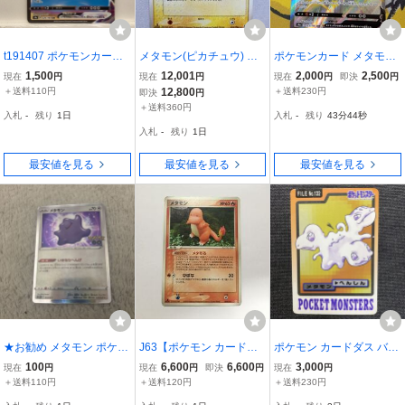
t191407 ポケモンカード
メタモン(ピカチュウ) ★
ポケモンカード メタモン
ポケカ メタモンVMAX S4
[ホロンの研究塔] 033/086
V s4a D 323/190 SSR 10
1,500
12,001
2,000
2,500
現在
円
現在
円
現在
円
即決
円
a 324/190 SSR
状態難 ポケモンカード ポ
00
＋送料110円
12,800
＋送料230円
即決
円
ケカ
＋送料360円
入札
-
残り
1日
入札
-
残り
43分43秒
入札
-
残り
1日
最安値を見る
最安値を見る
最安値を見る
★お勧め メタモン ポケモ
J63【ポケモン カード】
ポケモン カードダス バン
ンカード いきなりへんげ
メタモン ヒトカゲ メタモ
ダイ FILE No.132 メタモ
100
6,600
6,600
3,000
現在
円
現在
円
即決
円
現在
円
S10b★ ポケカ
る 003/015 1ED 即決
ン
＋送料110円
＋送料120円
＋送料230円