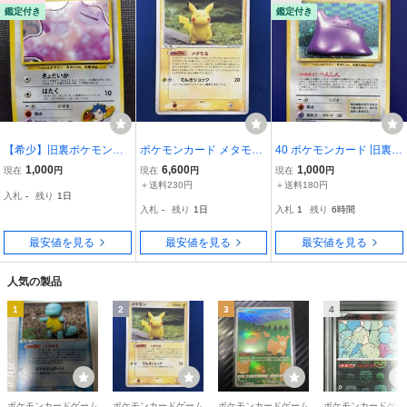
鑑定付き
鑑定付き
【希少】旧裏ポケモンカ
ポケモンカード メタモ
40 ポケモンカード 旧裏
ード キョウのメタモン N
ン メタモる ピカチュ
メタモン LV.20 HP50 第3
1,000
6,600
1,000
現在
円
現在
円
現在
円
o.132 PMCG ジム拡張
ウ
弾 化石の秘密
＋送料230円
＋送料180円
入札
-
残り
1日
第2弾拡張パック LV.1
入札
-
残り
1日
入札
1
残り
6時間
2、HP40
最安値を見る
最安値を見る
最安値を見る
人気の製品
1
2
3
4
ポケモンカードゲーム
ポケモンカードゲーム
ポケモンカードゲーム
ポケモンカードゲー