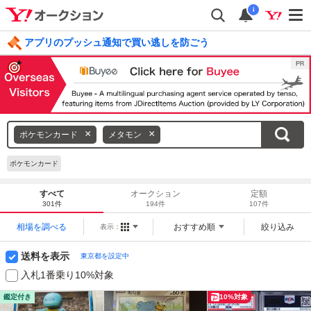
i
アプリのプッシュ通知で買い逃しを防ごう
毎日引けるくじ 今すぐ挑戦
ログイン
キ
ポケモンカード
メタモン
ー
ワ
ポケモンカード
ー
ド
すべて
オークション
定額
301件
194件
107件
を
消
相場を調べる
おすすめ順
絞り込み
表示：
す
送料を表示
東京都を設定中
入札1番乗り10%対象
鑑定付き
10%対象