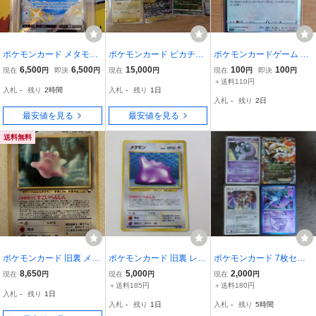
ポケモンカード メタモン
ポケモンカード ピカチュ
ポケモンカードゲーム メ
V s4a D 323/190 SSR PS
ウVMAX ピカチュウ25th
タモン 117/172【レア】
6,500
6,500
15,000
100
100
現在
円
即決
円
現在
円
現在
円
即決
円
A8 4300
ピカチュウ＆ゼクロム rr
【中古美品】【送料110
＋送料110円
入札
-
残り
2時間
入札
-
残り
1日
メタモンピカチュウなど
円】
入札
-
残り
2日
最安値を見る
最安値を見る
送料無料
ポケモンカード 旧裏 メタ
ポケモンカード 旧裏 レア
ポケモンカード 7枚セッ
モン LV.15 すごいへんし
マーク★「メタモン/LV.2
ト 逆襲のミュウツー ホワ
8,650
5,000
2,000
現在
円
現在
円
現在
円
ん No.132 初期 ノーマル
0 HP50」No.132/化石/PO
イトキュレム アルセウス
＋送料185円
＋送料180円
入札
-
残り
1日
旧裏面 当時物
CKET MONSTERS/ポケ
クロバット マナフィ メタ
入札
-
残り
1日
入札
-
残り
5時間
カ トレカ トレーディング
モン ハッサム