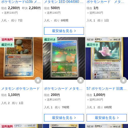
ポケモンカードs10b メタ
メタモン 1ED 064/080 L3
ポケモンカード メタモ
モン11枚いきなりへん
ポケモンカードゲーム
ンPR プリズムスター P
2,280
2,280
500
1
現在
円
即決
円
現在
円
現在
円
げ ポケGO
SA10
＋送料180円
＋送料180円
＋送料180円
入札
-
残り
7日
入札
-
残り
6時間
入札
1
残り
1日
最安値を見る
送料無料
鑑定付き
NEW
鑑定付き
鑑定付き
メタモン ポケモンカード
ポケモンカード メタモン
57 ポケモンカード 旧裏
AR 197/172 VSTARユニ
メタモン LV.15 HP40 拡
1,100
200
1,000
現在
円
現在
円
現在
円
バース s12a ポケカ
張シート【赤版】
＋送料180円
＋送料180円
入札
2
残り
1日
入札
1
残り
7時間
入札
1
残り
6時間
最安値を見る
最安値を見る
送料無料
NEW