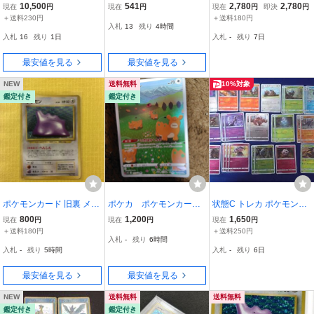
タモン R マスターボール
ウのメタモン LV.12 HP40
タモン55枚いきなりへん
10,500
541
2,780
2,780
現在
円
現在
円
現在
円
即決
円
ミラー PSA10
(76)
げ
＋送料230円
＋送料180円
入札
13
残り
4時間
入札
16
残り
1日
入札
-
残り
7日
最安値を見る
最安値を見る
NEW
送料無料
10%対象
鑑定付き
鑑定付き
ポケモンカード 旧裏 メタ
ポケカ ポケモンカード
状態C トレカ ポケモンカ
モン LV.20 No.132 キラ
メタモン AR 197/172 VS
ードゲーム メタモン Uを
800
1,200
1,650
現在
円
現在
円
現在
円
ホロ
TARユニバース
含む SMP2 光り物 20枚以
＋送料180円
＋送料250円
入札
-
残り
6時間
上まとめ
入札
-
残り
5時間
入札
-
残り
6日
最安値を見る
最安値を見る
NEW
送料無料
送料無料
鑑定付き
鑑定付き