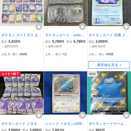
ポケモン カードダス まと
ポケモンカード sv4a メ
ポケモンカード 旧裏 メタ
めて24枚セット オムナイ
タモン へんしんスター
モン LV.20 No.132 キラ
3,410
5,780
5,780
2,000
現在
円
現在
円
即決
円
現在
円
ト/ゴース/ラプラス/メタ
ト85枚
＋送料280円
＋送料180円
＋送料180円
モン/ダグトリオ/ニドリー
入札
5
残り
5時間
入札
-
残り
7日
入札
-
残り
5時間
ノ 等 バンダイ バンプレ
スト【PP
最安値を見る
もうすぐ終了
NEW
ポケモンカード メタモン
ジャンク メタモン(309/1
ポケモンカードゲーム s
VMAX 6枚 メタモンV 1
90) S ポケモンカード
4a 323 SSR メタモン
3,000
3,000
1,001
902
現在
円
即決
円
現在
円
現在
円