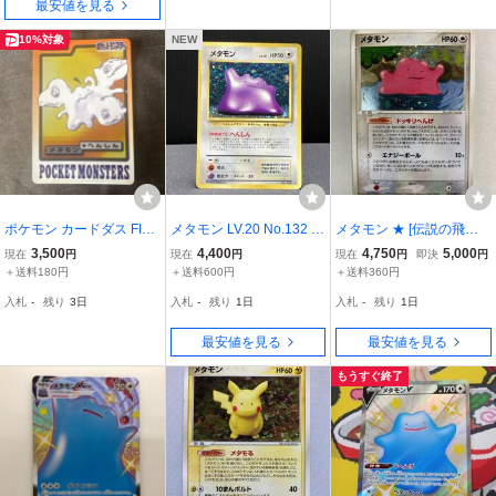
最安値を見る
カード 当時物 CP
10%対象
NEW
ポケモン カードダス FILE
メタモン LV.20 No.132 ★
メタモン ★ [伝説の飛翔]
No.132 メタモン へんし
旧裏 ポケモンカード
072/082 状態難 ポケモン
3,500
4,400
4,750
5,000
現在
円
現在
円
現在
円
即決
円
ん バンダイ 1996年 当時
カード ポケカ
＋送料180円
＋送料600円
＋送料360円
物
入札
-
残り
3日
入札
-
残り
1日
入札
-
残り
1日
最安値を見る
最安値を見る
もうすぐ終了