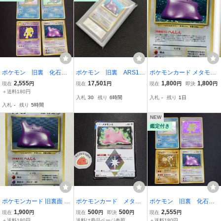
ポケモン 旧裏 化石の
ポケモン 旧裏 ARS10
ポケモンカード メタモン
秘密 ラプラス スリー
メタモン 化石の秘密 1
132 ホロ 旧裏 中古品
2,555
17,501
1,800
1,800
現在
円
現在
円
現在
円
即決
円
パー フリーザー メタ
997 拡張パック 第三弾
＋送料180円
入札
30
残り
6時間
入札
-
残り
1日
モン まとめ買い対象外
入札
-
残り
5時間
NEW
鑑定付き
ポケモンカード 旧裏面 メ
ポケモンカード メタモ
ポケモン 旧裏 化石の
タモン LV.20 No.132 キラ
ン プリズムスター SM
秘密 ラプラス サワム
1,900
500
500
2,555
現在
円
現在
円
即決
円
現在
円
ホロ 化石の秘密
7a 043/060 PR
ラー スリーパー メタ
＋送料180円
送料は商品ページ参照
＋送料180円