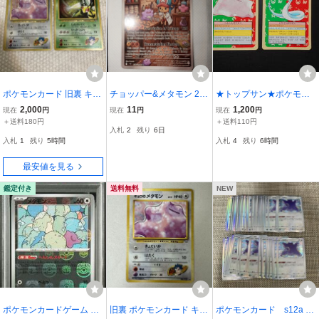
ポケモンカード 旧裏 キョ
チョッパー&メタモン 23
★トップサン★ポケモン
ウのメタモン キョウのス
0/215 SAR ポケモンカー
カード メタモン/ハクリ
2,000
11
1,200
現在
円
現在
円
現在
円
ピアー 2枚セット キラ 旧
ドゲーム【英語版】
ュー
＋送料180円
＋送料110円
入札
2
残り
6日
裏面
入札
1
残り
5時間
入札
4
残り
6時間
最安値を見る
鑑定付き
送料無料
NEW
ポケモンカードゲーム メ
旧裏 ポケモンカード キョ
ポケモンカード s12a メ