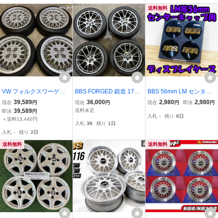
送料無料
VW フォルクスワーゲン
BBS FORGED 鍛造 17イ
BBS 56mm LM センター
ゴルフ2 純正 BBS 15イン
ンチ 7J +48 PCD100 5穴
キャップ ディスプレイケ
39,589
36,000
2,980
2,980
現在
円
現在
円
現在
円
即決
円
チホイール 6J +35 4穴 P
REGNO GR-XI 215/45R1
ース LM他 エンブレム ホ
39,589
送料未定
即決
円
入札
-
残り
6日
CD100 4本 165601025 /
7 タイヤ付 4本セット
イール スタンド インテリ
＋送料13,440円
入札
38
残り
1日
5T6-2156
ア等に 56φ 56.24.012
入札
-
残り
2日
送料無料
送料無料