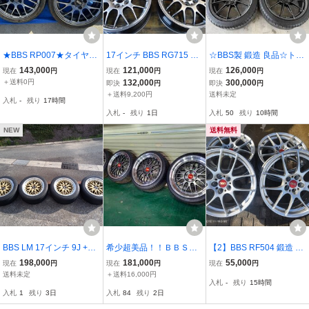
★BBS RP007★タイヤホ
17インチ BBS RG715 RG
☆BBS製 鍛造 良品☆トヨ
イールセット 15×5J イン
-R 17インチ 4本 7.5J 5H
タ GRヤリス RZハイパフ
143,000
121,000
126,000
現在
円
現在
円
現在
円
セット＋45 4穴-100 ブリ
PCD114.3 +45 鍛造 絶版
ォーマンス 純正AW 18in
＋送料0円
132,000
300,000
即決
円
即決
円
ヂストン POTENZA RE0
ノア セレナ ステップワゴ
8J +45 PCD114.3 ミシュ
＋送料9,200円
送料未定
入札
-
残り
17時間
04 165/50R15 21年製造
ン 新型プリウス アテンザ
ラン パイロットスポーツ
入札
-
残り
1日
入札
50
残り
10時間
#08Z1725b39
セダン等 h2681
4S 225/40R18
NEW
送料無料
BBS LM 17インチ 9J +20
希少超美品！！ＢＢＳ－
【2】BBS RF504 鍛造 17
4本 BNR32 GT-Rサイズ
ＬＭ ＤＢＫ－Ｐ ＰＣ
インチ 7.5J +48 5穴 PCD
198,000
181,000
55,000
現在
円
現在
円
現在
円
ゴールド 114.3 5H
Ｄ１００－５Ｈ Ｆ８．
100 2本セット同時出品の
送料未定
＋送料16,000円
入札
-
残り
15時間
５Ｊ Ｒ９．５ＪＲ プ
【1】と同時落札必須
入札
1
残り
3日
入札
84
残り
2日
リウス ８６等に 215-3