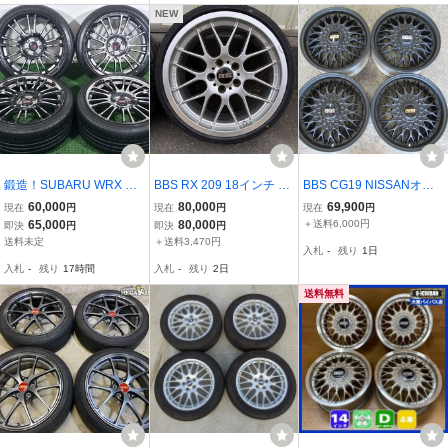
NEW
鍛造！SUBARU WRX STI
BBS RX 209 18インチ 8.
BBS CG19 NISSANオプ
純正 オプション BBS RV
5J＋10 KENDA KR20 21
ション 16X6.5J+40 5/
60,000
80,000
69,900
現在
円
現在
円
現在
円
739 18インチ 8.5J +55 P
5/35/18
114.3 【マッドブラッ
65,000
80,000
＋送料6,000円
即決
円
即決
円
CD114.3-5H GVB GVF G
ク塗装】 Germany刻印
送料未定
＋送料3,470円
入札
-
残り
1日
RB インプレッサ アウト
入札
-
残り
17時間
入札
-
残り
2日
バック レヴォーグ
送料無料