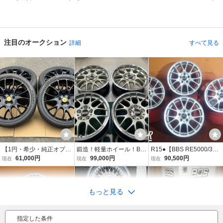
注目のオークション
詳細
すべて見る
注目度 No.1
注目度 No.2
注目度 No.3
【1円・希少・純正オプション】Ferrari チャレンジ ホイール 20インチ 458 488 F12 812 612 599 カリフォルニア FF 4本セット BBS 20in
鍛造！軽量ホイール！BBS RG-R RG715 17インチ 7.5J +45 PCD114.3-5H シャンパンゴールド！ヴェゼル スイフトスポーツ プリウスα シビック
R15●【BBS RE5000/30.50プリウス/カローラ等】中古ホイール /PCD100/6J ★4本(H-10483A)送料無料/沖縄別途
61,000円
99,000円
90,500円
現在
現在
現在
もっと見る
指定した条件