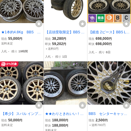
★1本約4.8Kg BBS JT
【店頭受取限定】BBS R
【鍛造 2ピース】BBS LM
いすゞジェミニ 14イン
G735 ホイール BRIDGES
436 LM437 20in 10J +22
55,000
38,280
698,000
現在
円
現在
円
現在
円
チ 5J OFF+46 4H-P
TONE Playz 225/45R17 9
11J +24 PCD112 ピレリ
送料未定
59,202
698,000
即決
円
即決
円
CD100 訳あり！ハブ径
1W 4本セット カー用品
P ZERO 275/35R20 285/
＋送料0円
入札
-
残り
19時間
入札
-
残り
6日
改造！希少！
中古 直 B11429165
35R20 BMW F90 M5 F91
入札
-
残り
1日
F92 F93 M8 即納可能
10%対象
【希少】 スバル インプレ
★★わりときれいい！！B
BBS センターキャップ
ッサ GDB STI 純正 BBS製
BS LM シルバー 10j
レンチ
50,000
188,000
2,500
現在
円
現在
円
現在
円
RV724 17インチ 8J +53
×19 114.3 5穴 245/3
送料未定
188,000
＋送料780円
即決
円
PCD114.3 5H 235/45R17
5R19 25年製 2本 07
送料未定