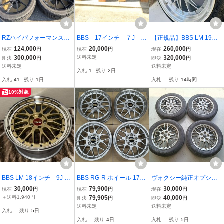
RZハイパフォーマンス純
BBS 17インチ ７J ５
【正規品】BBS LM 19イ
正BBS18×8jインセット+
H PCD114.3 中古品
ンチ 8.5J+32 / 9.5J+25 P
124,000
20,000
260,000
現在
円
現在
円
現在
円
45スタッドレスタイヤ付
ノア ボクシー セレ
CD120 5H 赤キャップ ス
300,000
送料未定
320,000
即決
円
即決
円
き４本ガリ傷無し！流用
ナ ステップワゴン 等
テンレスリムガード付 ミ
送料未定
送料未定
入札
1
残り
2日
等にも！程度良好 鍛
シュラン/コンチ タイヤ付
入札
41
残り
1日
入札
-
残り
14時間
造！ GRヤリス
4本 BMW等
10%対象
BBS LM 18インチ 9J +3
BBS RG-R ホイール 17イ
ヴォクシー純正オプショ
5 114.3 LMP079 ホイー
ンチ 8.0J 114.3 鍛造 トヨ
ンホイール BBS 5H トヨ
30,000
79,900
30,000
現在
円
現在
円
現在
円
ル 1本 クラウン レクサ
タ クラウン マークX セル
タ
＋送料1,940円
79,905
40,000
即決
円
即決
円
ス マークX スカイライ
シオ 日産 スカイライン
送料未定
送料未定
入札
-
残り
5日
ン シルビア WRX ラン
マツダ ホンダ スバル 定
入札
-
残り
4日
入札
-
残り
5日
エボ アルファード
価47万円