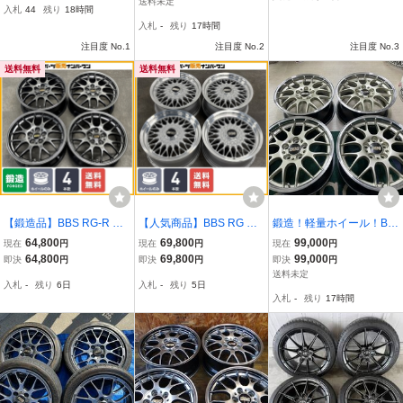
送料未定
入札
44
残り
18時間
フォルニア FF 4本セット
ェゼル スイフトスポーツ
料/沖縄別途
入札
-
残り
17時間
BBS 20in
プリウスα シビック
注目度 No.1
注目度 No.2
注目度 No.3
送料無料
送料無料
【鍛造品】BBS RG-R RG
【人気商品】BBS RG RG
鍛造！軽量ホイール！BB
778 17in 7J +42 PCD100
049 16in 7J +38 PCD114.
S RG-R RG715 17インチ
64,800
69,800
99,000
現在
円
現在
円
現在
円
4本セット 30/50 プリウス
3 4本セット アコード ス
7.5J +45 PCD114.3-5H
64,800
69,800
99,000
即決
円
即決
円
即決
円
カローラ スポーツ ツーリ
カイライン シルビア セド
シャンパンゴールド！ヴ
送料未定
入札
-
残り
6日
入札
-
残り
5日
ング 200h CT ウィッシュ
リック 良好品 ドレスアッ
ェゼル スイフトスポーツ
入札
-
残り
17時間
カスタム
プ用に 即納可
プリウスα シビック