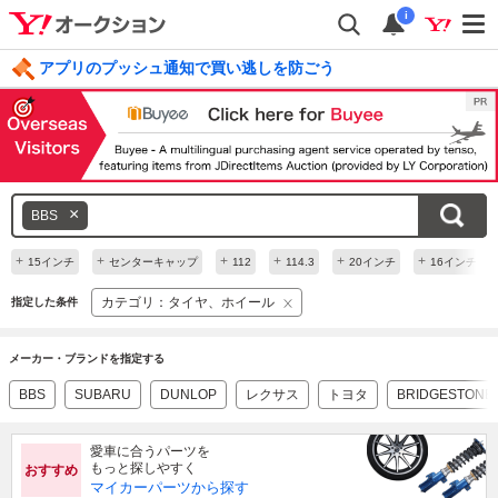
i
アプリのプッシュ通知で買い逃しを防ごう
毎日引けるくじ 今すぐ挑戦
ログイン
キ
BBS
ー
ワ
+
+
+
+
+
+
15インチ
センターキャップ
112
114.3
20インチ
16インチ
ー
カテゴリ：タイヤ、ホイール
指定した条件
ド
を
消
メーカー・ブランドを指定する
す
BBS
SUBARU
DUNLOP
レクサス
トヨタ
BRIDGESTONE
愛車に合うパーツを
もっと探しやすく
おすすめ
マイカーパーツから探す