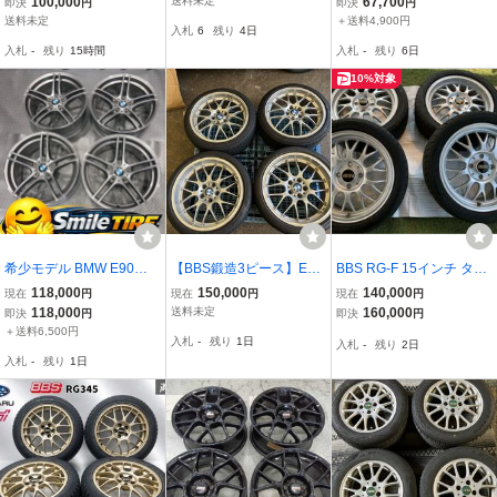
100,000
送料未定
67,700
即決
円
即決
円
ンロップ165/60R15
パイロットスポーツ4S 4
送料未定
＋送料4,900円
入札
6
残り
4日
本セット18インチ8J＋45
入札
-
残り
15時間
入札
-
残り
6日
PCD114.3 225/40/18
10%対象
希少モデル BMW E90３
【BBS鍛造3ピース】E46
BBS RG-F 15インチ タイ
シリーズ 純正オプション
M3 用【RS-GT】19イン
ヤ付き4本セット
118,000
150,000
140,000
現在
円
現在
円
現在
円
BBS ダブルスポーク 313
チホイール 4本セット
118,000
送料未定
160,000
即決
円
即決
円
19インチ 8J+37 9J+39 P
【中古品】8J , 9.5J 純正
＋送料6,500円
入札
-
残り
1日
入札
-
残り
2日
CD120-5穴 E91 E92 F30
品より軽いです。
入札
-
残り
1日
F31 F32 F33 等