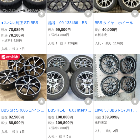
●スバル 純正 STi BBS製
越谷 09-133466 BBS
BBS タイヤ ホイールセ
RG345 17インチ 7J +48
XR0203 19インチホイー
ット15インチ 4H 100 6
78,089
99,800
40,000
現在
円
現在
円
現在
円
PCD100 5H 鍛造 ホイー
ル 4本セット PCD112
J +45タイヤ1本釘刺さり
78,100
＋送料4,880円
送料未定
即決
円
ル 4本 215/50R17 91Q 冬
アウディ フォルクス
パンク有り、サイド削れ
＋送料8,420円
入札
1
残り
15時間
入札
-
残り
11時間
タイヤ付 86 BRZ インプ
ワーゲン 越谷
有りガリキズ多
入札
-
残り
5日
レッサ 即納 棚V-4
10%対象
BBS SR SR005 17インチ
BBS RE-L 6.0J Inset+45
18×8.5J BBS RG734 FO
7.5J 5/112 +45 BKP 中古
PCD100 4H RE5004
RGED 鍛造 アルミ 5穴 P
82,500
108,800
139,999
現在
円
現在
円
現在
円
1台分 ◆人気◆ A4 S4 A6
ヤリス・フィット・アク
CD 120 +38 ハブ径72.6
88,000
109,800
送料未定
即決
円
即決
円
TT Q2 Q3 ビートル パサ
ア・ワゴンR・タント・
塗装後未使用品 BBS BM
＋送料9,800円
入札
-
残り
2日
入札
-
残り
1日
ート Aクラス Cクラス E
ハスラー・N-BOX RE-L2
W
入札
-
残り
5日
クラス 等 格安
RG-F レイズCE28N