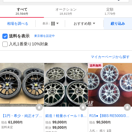
すべて
オークション
定額
20,594件
18,815件
1,779件
相場を調べる
おすすめ順
絞り込み
表示：
送料を表示
東京都を設定中
入札1番乗り10%対象
マイカーページから探す
送料無料
【1円・希少・純正オプシ
鍛造！軽量ホイール！BB
R15●【BBS RE5000/30.
ョン】Ferrari チャレンジ
S RG-R RG715 17インチ
50プリウス/カローラ等】
61,000
99,000
90,500
現在
円
現在
円
現在
円
ホイール 20インチ 458 4
7.5J +45 PCD114.3-5H
中古ホイール /PCD100/6
送料未定
99,000
即決
円
入札
-
残り
1日
88 F12 812 612 599 カリ
シャンパンゴールド！ヴ
J ★4本(H-10483A)送料無