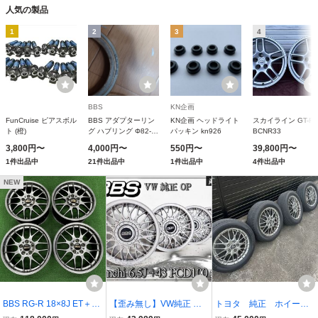
5/18 225-35/18
人気の製品
1
2
3
4
BBS
KN企画
FunCruise ピアスボル
BBS アダプターリン
KN企画 ヘッドライト
スカイライン GT-R
ト (橙)
グ ハブリング Φ82-
パッキン kn926
BCNR33
Φ60 4個セット
3,800円〜
4,000円〜
550円〜
39,800円〜
1件出品中
21件出品中
1件出品中
4件出品中
NEW
BBS RG-R 18×8J ET＋40
【歪み無し】VW純正 ワ
トヨタ 純正 ホイー
PCD114.3 5穴 PFS RG70
ーゲン OP オプション BB
ル BBS 90 80 ノア ヴ