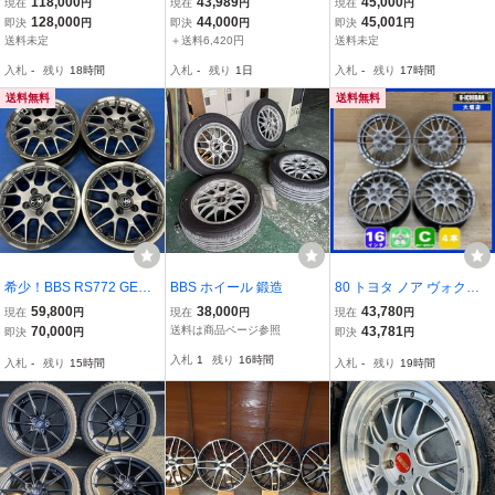
118,000
43,989
45,000
現在
円
現在
円
現在
円
3 鍛造 4本セット 正規品
S 409 15インチ 6.5J +43
ォクシー ホイール 20
128,000
44,000
45,001
即決
円
即決
円
即決
円
DB ダイヤモンドブラック
PCD100 5穴 ホイール 単
5/60-16 鍛造 6J 16イ
送料未定
＋送料6,420円
送料未定
体 4本 ゴルフ3 VR6 / ゴル
ンチ +50 114.3
入札
-
残り
18時間
入札
-
残り
1日
入札
-
残り
17時間
フ4 / ポロ 9N
送料無料
送料無料
希少！BBS RS772 GERM
BBS ホイール 鍛造
80 トヨタ ノア ヴォクシ
ANY VW純正 15インチ 1
ー 純正 BBS製 鍛造 6-16+
59,800
38,000
43,780
現在
円
現在
円
現在
円
5X6J +45 PCD 100/4H 中
50 5H114.3 16インチ ホ
70,000
送料は商品ページ参照
43,781
即決
円
即決
円
古4本 送料無料
イール 4本セット 002R
入札
1
残り
16時間
入札
-
残り
15時間
入札
-
残り
19時間