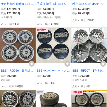
★送料無料 鍛造★BBS RI
手渡可 埼玉 4本 BBS CS0
希少 BBS GERMANY RG
-A021 MY0168 18インチ
22 18インチ 7.5J +48 5H
RG036 6-14+40 4H100
121,990
74,000
62,480
現在
円
現在
円
現在
円
ホイール 7.5J 8J +48 +55
PCD114.3 溝多い
旧 プレリュード コンパク
121,990
74,000
62,481
即決
円
即決
円
即決
円
5穴 PCD100 ZVW30 プリ
トカー 等 14インチ ホイ
＋送料0円
送料は商品ページ参照
入札
-
残り
18時間
ウス にて使用 / 5T6-2243
ール 4本セット 004
入札
-
残り
5日
入札
-
残り
17時間
送料無料
BBS RG066 日産純正
BBS センターキャップ 56
BBS RF507 17×7.0
オプション 16インチ
mm 品番 56.24.012
5H 100 インセット48
39,800
4,000
100,000
現在
円
現在
円
現在
円
6.5J+40 5H-114.3 中
4本セット 中古品 8
送料未定
＋送料7,000円
入札
-
残り
5日
古
6 BRZ プリウス カロ
入札
-
残り
18時間
入札
-
残り
4日
ーラツーリング等
NEW
送料無料