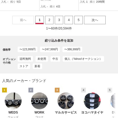
入札
-
残り
5日
入札
1
残り
20時間
バリ溝 スタッドレス 4本
20
入札
-
残り
4日
セット
前へ
1
2
3
4
5
次へ
1〜60件/20,594件
絞り込み条件を追加
〜123,999円
〜247,999円
〜386,999円
価格帯
送料無料
未使用
中古
個人（Yahoo!オークション）
オプション
その他
ストア
新着
人気のメーカー・ブランド
1
2
3
4
5
WEDS
WORK
マルカサービス
ヨコハマタイヤ
DU
ウェッズ
ワーク
ダン