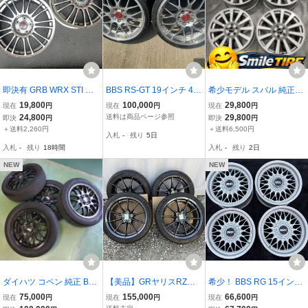
即決有 GRB WRX STI 純
BBS RS-GT 19インチ 4本
希少モデル スバル 純正
正オプション BBS 鍛造
セット 鍛造ホイール タイ
オプション BBS RV 722
19,800
100,000
29,800
現在
円
現在
円
現在
円
軽量 18x8.5J PCD114.3 5
ヤ付き
FORGED 17インチ 7J+4
24,800
送料は商品ページ参照
29,800
即決
円
即決
円
H OFF+55 ハブ径56mm
8 PCD100-5穴 86 BRZ イ
＋送料2,260円
＋送料6,500円
入札
-
残り
5日
スバル インプレッサ RV7
ンプレッサ レガシィ XV
入札
-
残り
18時間
入札
-
残り
2日
39 GDB GVB GVF GRF
エクシーガ 等
NEW
NEW
ダイハツ コペン 純正 BB
【美品】GRヤリスRZハ
希少！ BBS RG 15インチ
S RX280 4穴 4本 PCD10
イパフォーマンス純正 BB
4H 6.5J ET36 PCD114.3
75,000
155,000
66,600
現在
円
現在
円
現在
円
0リムブラックパール ダ
S鍛造アルミ ミシュラン
ハブ径約66