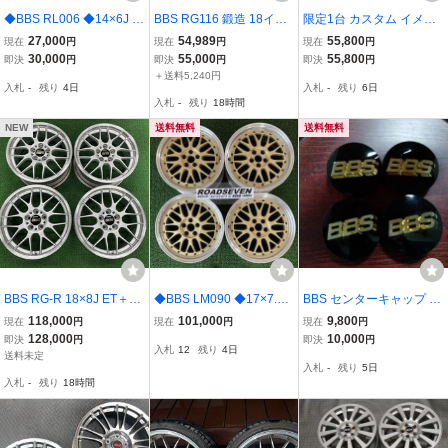
◆BBS RL006 ◆14×6J +
BBS RG116 鍛造 18イン
限定1台 カスタム イメー
36 PCD100(4H) ハブ径:
チ 8J +33 PCD114.3 5H 5
ジチェンジ 中古ホイール
27,000
54,989
55,800
現在
円
現在
円
現在
円
約69mm 4本Set 中古アル
穴 ホイール 4本 マツダ F
4本セット BBS RG031 1
30,000
55,000
55,800
即決
円
即決
円
即決
円
ミ ◆劣化/塗装剥げ/傷等
D3S RX-7 / シルビア スカ
5 7.0 +45 5H114.3 ホイー
＋送料5,240円
入札
-
残り
4日
入札
-
残り
6日
有 ◆送料無料(一部地域を
イライン マークⅡ チェイ
ル単品 ホイールのみ
入札
-
残り
18時間
除く)
サー クレスタ
NEW
送料無料
送料無料
BBS RG-R 18×8J ET＋40
◆BBS LM090 ◆17×7.5J
BBS センターキャップ 4
PCD114.3 5穴 PFS RG70
+48 PCD100(5H) ハブ径:
個セット ブラック×ゴー
118,000
101,000
9,800
現在
円
現在
円
現在
円
3 鍛造 4本セット 正規品
約56mm 4本Set 中古アル
ルド
128,000
10,000
即決
円
即決
円
入札
12
残り
4日
SL-SLD シルバー/ダイヤ
ミ ◆劣化/塗装剥げ/傷等
送料未定
入札
-
残り
5日
カット
有 ◆送料無料(一部地域を
入札
-
残り
18時間
除く)