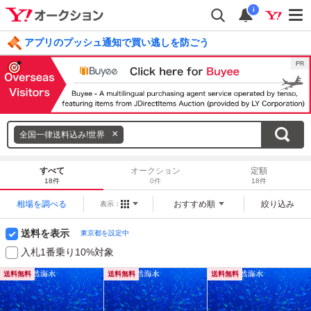
i
アプリのプッシュ通知で買い逃しを防ごう
毎日引けるくじ 今すぐ挑戦
ログイン
キ
全国一律送料込み!世界
ー
ワ
すべて
オークション
定額
ー
18件
0件
18件
ド
相場を調べる
おすすめ順
絞り込み
表示：
を
消
送料を表示
東京都を設定中
す
入札1番乗り10%対象
送料無料
送料無料
送料無料