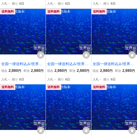
入札
-
残り
6日
入札
-
残り
6日
入札
-
残り
6日
が入っています
送料無料
送料無料
送料無料
全国一律送料込み!世界遺
全国一律送料込み!世界遺
全国一律送料込み!世界遺
産 小笠原諸島の天然海
産 小笠原諸島の天然海
産 小笠原諸島の天然海
2,980
2,980
2,980
2,980
2,980
2,980
現在
円
即決
円
現在
円
即決
円
現在
円
即決
円
水 20L クリアな海水が90
水 20L 貧栄養な海水でコ
水 20L 海水温熱や保湿
入札
-
残り
6日
入札
-
残り
6日
入札
-
残り
6日
cm水槽に栄える！
ケの発生を抑制！
に
送料無料
送料無料
送料無料