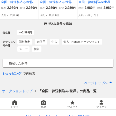
全国一律送料込み!世界遺
全国一律送料込み!世界遺
全国一律送料込み!世界遺
産 小笠原諸島の天然海
産 小笠原諸島の天然海
産 小笠原諸島の天然海
2,980
2,980
2,980
2,980
2,980
2,980
現在
円
即決
円
現在
円
即決
円
現在
円
即決
円
水 20L クリアな海水で
水 20L クリアな海水が18
水 20L 海水温熱や保湿
入札
-
残り
6日
入札
-
残り
6日
入札
-
残り
6日
水槽が栄える 天然海水
0cm水槽に栄える！
に 健康用品
は水槽装飾品
絞り込み条件を追加
〜2,999円
価格帯
送料無料
未使用
中古
個人（Yahoo!オークション）
オプション
その他
ストア
新着
指定した条件
ショッピング
ページトップへ
オークショントップ
「全国一律送料込み!世界」の商品一覧
トップ
出品
ウォッチ
マイオク