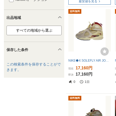
最安値を見る
送料無料
出品地域
保存した条件
NIKE◆X SOLEFLY AIR JORDAN 8_X ソールフライ エアジョーダン 8/27cm/WHT
この検索条件を保存することがで
17,160円
現在
きます。
17,160円
即決
0
1日
送料無料