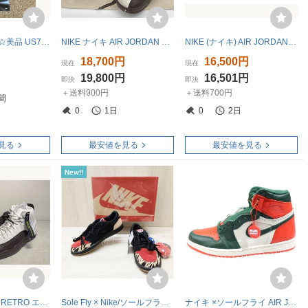
K010☆送料無料☆美品 US7 25.0cm AIR JORDAN 1 RETRO LOW OG SP SOLEFLY『DN3400-001』 エアジョーダン 1 レトロ ロー ソールフライ
NIKE ナイキ AIR JORDAN 12 RETRO SP FZ5026-100 スニーカー ハイカット シューズ ストリート 28cm メンズ ホワイト ブラウン 靴 ★SS187
NIKE (ナイキ) AIR JORDAN 1 LOW OG SP エアジョーダン 1 スニーカー DN3400-001 27cm US9 ブラック×レッド メンズ/036
円
18,700円
16,500円
現在
現在
円
19,800円
16,501円
即決
即決
＋送料900円
＋送料700円
間
0
1日
0
2日
見る
最安値を見る
最安値を見る
New!!
AIR JORDAN 12 RETRO エア ジョーダン 12 レトロ solefly ソールフライ US9 27cm 国内正規 未使用新品 FZ5026-100
Sole Fly × Nike/ソールフライ×ナイキ/スニーカー/Air Jordan 1 Low/DN3400-001/Black and Sport Red/ブラック×レッド/25cm
ナイキ ×ソールフライ AIR JORDAN 1 エアジョーダン1 ハイカットスニーカー US8/26.0cm オレンジ/ホワイト AV3905-138