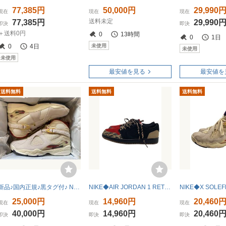
77,385円
50,000円
29,990
現在
現在
現在
送料未定
77,385円
29,990
即決
即決
＋送料0円
0
13時間
0
1日
未使用
0
4日
未使用
未使用
最安値を見る
最安値を
送料無料
送料無料
送料無料
新品♪国内正規♪黒タグ付♪ NIKE AIR JORDAN 8 RETRO × SOLE FLY 28.5cm エアジョーダン 8 レトロ ソールフライ
NIKE◆AIR JORDAN 1 RETRO LOW OG/28.5cm/マルチカラー/DN3400-001
25,000円
14,960円
20,460
現在
現在
現在
40,000円
14,960円
20,460
即決
即決
即決