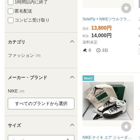
1時間以内に終了
匿名配送
SoleFly × NIKEソウルフライ × ナイキ Air Jordan 8 Retro SP Mi Casa Es Su Casa エア ジョーダン 8 レトロ ミカサエススカサ 27.0cm
コンビニ受け取り
13,800円
現在
14,000円
即決
カテゴリ
送料未定
0
2日
ファッション
(36)
メーカー・ブランド
New!!
NIKE
(24)
サイズ
NIKE ナイキ エア ジョーダン 12 レトロ スペシャル 'ソールフライ' ホワイト/バロックブラウンセイル FZ5026-100 26.5cm