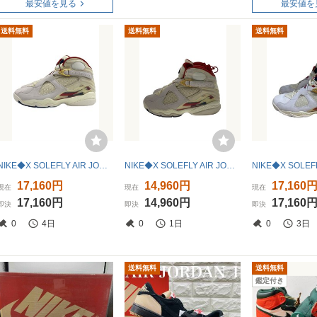
最安値を見る
最安値を
送料無料
送料無料
送料無料
NIKE◆X SOLEFLY AIR JORDAN 8_X ソールフライ エアジョーダン 8/28cm/WHT
NIKE◆X SOLEFLY AIR JORDAN 8_X ソールフライ エアジョーダン 8/26.5cm/WHT
17,160円
14,960円
17,160
現在
現在
現在
17,160円
14,960円
17,160
即決
即決
即決
0
4日
0
1日
0
3日
送料無料
送料無料
鑑定付き