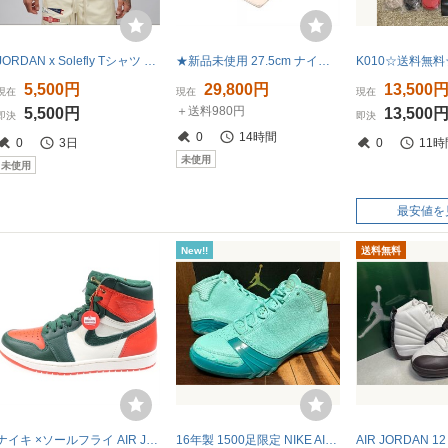
JORDAN x Solefly Tシャツ 2XL ジョーダン NIKE 1 ソールフライ
★新品未使用 27.5cm ナイキ エア ジョーダン12 レトロ SP ソールフライ NIKE AIR JORDAN 12 RETRO SP SoleFly “Baroque Brown” AJ12
5,500円
29,800円
13,500
現在
現在
現在
＋送料980円
5,500円
13,500
即決
即決
0
14時間
0
3日
0
11時
未使用
未使用
最安値を
New!!
送料無料
ナイキ ×ソールフライ AIR JORDAN 1 エアジョーダン1 ハイカットスニーカー US8/26.0cm オレンジ/ホワイト AV3905-138
16年製 1500足限定 NIKE AIR JORDAN 32 SOLE FLY ナイキ エアジョーダン ソールフライ 別注 AJ【887230-332】フロリダ マリーンズ US8.5