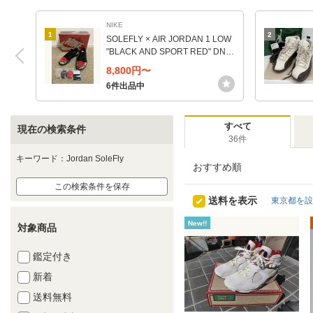
NIKE
1
2
SOLEFLY × AIR JORDAN 1 LOW
"BLACK AND SPORT RED" DN3
400-001 （ブラック/スポーツレッ
8,800円〜
ド/デザート/ガムミディアムブラ
6件出品中
ウン）
すべて
現在の検索条件
36件
キーワード：Jordan SoleFly
おすすめ順
この検索条件を保存
送料を表示
東京都を設
New!!
対象商品
鑑定付き
新着
送料無料