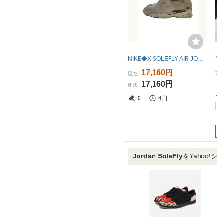
NIKE◆X SOLEFLY AIR JORDAN 8_X ソールフライ エアジョーダン 8/28cm/WHT//
17,160円
現在
17,160円
即決
0
4日
Jordan SoleFly
をYahoo