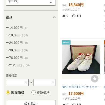
すべて
15,840円
現在
＋送料1,010円
0
1日
価格
〜14,999円
(8)
〜18,999円
(18)
〜24,999円
New!!
(24)
〜30,999円
(29)
〜76,999円
(32)
〜212,999円
(36)
価格指定
〜
円
円
NIKE × SOLEFLY / ナイキ × ソールフライ Air Jordan 8 Retro SP Mi Casa Es Su Casa エアジョーダン FJ2850-107 サイズ28cm
現在価格
即決価格
17,600円
現在
＋送料1,010円
0
1日