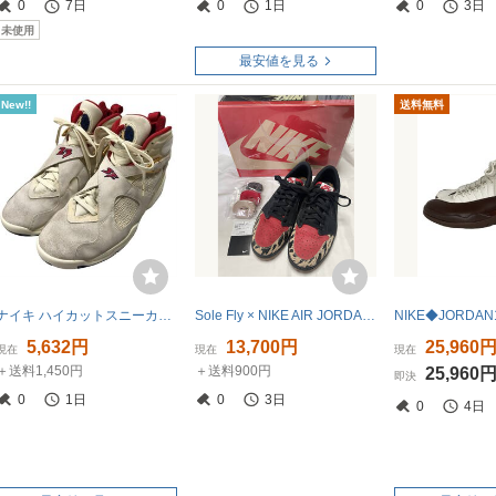
0
7日
0
1日
0
3日
未使用
最安値を見る
New!!
送料無料
ナイキ ハイカットスニーカー エア ジョーダン 8 レトロ スウェード FJ2850-107 29.5cm NIKE AIR JORDAN 8 RETRO SP 約29.5cm【AFD15】
Sole Fly × NIKE AIR JORDAN 1 RETRO LOW OG SP ナイキ エアジョーダン1 レトロ ロー OG/27.0cm/ユーズド美品
5,632円
13,700円
25,960
現在
現在
現在
＋送料1,450円
＋送料900円
25,960
即決
0
1日
0
3日
0
4日