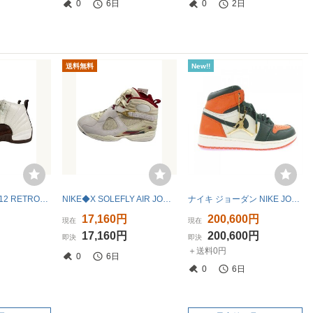
0
6日
0
2日
送料無料
New!!
NIKE◆JORDAN12 RETRO_FZ5026-100/UK11/ホワイト
NIKE◆X SOLEFLY AIR JORDAN 8_X ソールフライ エアジョーダン 8/27cm/WHT
ナイキ ジョーダン NIKE JORDAN AV3905-138 スニーカー
円
17,160円
200,600円
現在
現在
円
17,160円
200,600円
即決
即決
＋送料0円
0
6日
0
6日