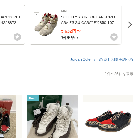
NIKE
4
5
DAN 23 RET
SOLEFLY × AIR JORDAN 8 "MI C
NS" 887230
ASA ES SU CASA" FJ2850-107
ーコイズ/ハイ
（セイル/フォスル/バーシティレ
5,632円〜
ッド/メタリックゴールド）
3件出品中
「Jordan SoleFly」の
落札相場を調べる
1件〜36件を表示
New!!