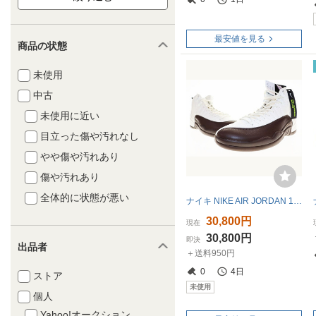
最安値を見る
商品の状態
未使用
中古
未使用に近い
目立った傷や汚れなし
やや傷や汚れあり
傷や汚れあり
全体的に状態が悪い
ナイキ NIKE AIR JORDAN 12 RETRO SP SOLEFLY 2024 28.5cm FZ5026-100 AJ12 エア ジョーダン XII レトロ スペシャル ソールフライ コラボ
30,800円
現在
30,800円
即決
出品者
＋送料950円
0
4日
ストア
未使用
個人
Yahoo!オークション