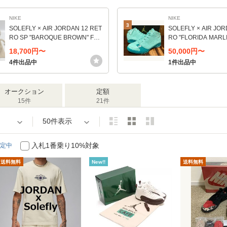
NIKE
NIKE
3
SOLEFLY × AIR JORDAN 12 RET
SOLEFLY × AIR JOR
RO SP "BAROQUE BROWN" FZ5
RO "FLORIDA MARLI
026-100 （ホワイト/バロックブラ
-332 （ハイパータ
18,700円〜
50,000円〜
ウン/セイル）
パーターコイズ）
4件出品中
1件出品中
オークション
定額
15件
21件
50件表示
入札1番乗り10%対象
定中
送料無料
New!!
送料無料