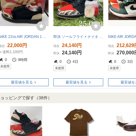
NIKE 22ss AIR JORDAN 1 RETRO LOW OG SOLEFLY 28.5cm DN3400-001 ナイキ エアジョーダン1ローソウルフライ スニーカー
即決 ソールフライ × ナイキ エアジョーダン 1 ロー RETRO LOW OG SP SOLEFLY × NIKE AIR JORDAN 1 25.0cm 送料込み DN3400-001
22,000円
24,140円
212,62
現在
現在
現在
＋送料1,100円
24,140円
270,00
即決
即決
0
9時間
0
4日
0
3日
未使用
未使用
未使用
最安値を見る
最安値を見る
最安値を
!ショッピングで探す
（38件）