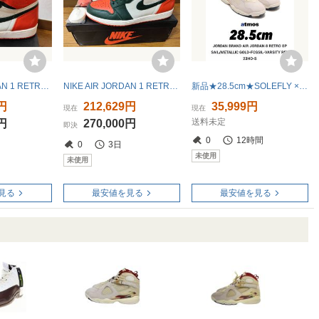
NIKE AIR JORDAN 1 RETRO HIGH OG SOLEFLY Art Basel Sail AV3905-138 31cm 85 bred chicago royal travis scott つま黒 AJ1 kaws 1985
NIKE AIR JORDAN 1 RETRO HIGH OG SOLEFLY Art Basel Sail AV3905-138 32cm 85 bred chicago royal travis scott つま黒 AJ1 kaws 1985
新品★28.5cm★SOLEFLY × AIR JORDAN 8 MI CASA ES SU CASA★ソールフライ × ナイキ エアジョーダン 8 ミ カサ エス ス カサ★FJ2850-107
9円
212,629円
35,999円
現在
現在
送料未定
0円
270,000円
即決
0
12時間
0
3日
未使用
未使用
見る
最安値を見る
最安値を見る