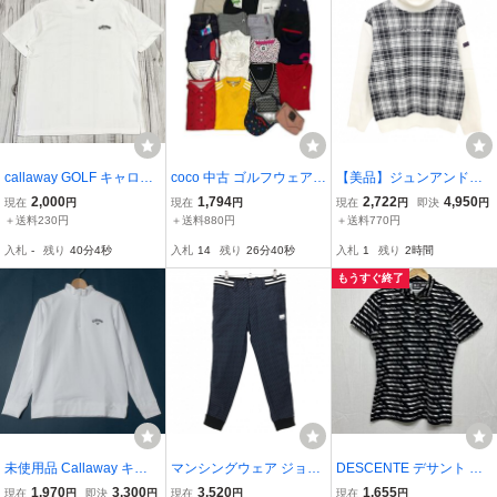
callaway GOLF キャロウ
coco 中古 ゴルフウェア
【美品】ジュンアンドロ
ェイ ゴルフ モックネック
ブランド色々 まとめ売り
ペ タートルネックセータ
2,000
1,794
2,722
4,950
現在
円
現在
円
現在
円
即決
円
半袖シャツ ゴルフウェア
20点 レディース おまとめ
ー 白×黒 チェック ニット
＋送料230円
＋送料880円
＋送料770円
白 ホワイト Lサイズ メン
品 LL 111361
レディース L ゴルフウェ
入札
-
残り
40分3秒
入札
14
残り
26分39秒
入札
1
残り
2時間
ズ Y118
ア JUN＆ROPE
もうすぐ終了
未使用品 Callaway キャ
マンシングウェア ジョガ
DESCENTE デサント GO
ロウェイ 長袖 ハーフジッ
ーパンツ 黒×グレー ロゴ
LF ゴルフ ウェア ショー
1,970
3,300
3,520
1,655
現在
円
即決
円
現在
円
現在
円