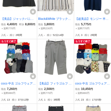
【美品】ジャックバニー
Black&White ブラックア
【超美品】モンジー 半袖
スカート 黒 ストレッチ
ンドホワイト 半袖 ポロシ
ポロシャツ ダークネイビ
4,400
8,800
1,800
5,775
現在
円
即決
円
現在
円
現在
円
一部プリーツ ウエスト一
ャツ ストライプ柄 ロゴ刺
ー系 ハーフジップ ナイロ
＋送料770円
＋送料230円
＋送料770円
部 レディース 1(M) ゴル
繍 ゴルフウェア Lサイズ
ン混 ロゴ白 メンズ L ゴル
入札
-
残り
2時間
入札
-
残り
52分13秒
入札
3
残り
2時間
フウェア 2023年モデル J
メンズ Y117
フウェア monzee
ack Bunny
もうすぐ終了
もうすぐ終了
coco 中古 ゴルフウェア
【美品】フィラゴルフ 半
coco 中古 ゴルフウェア
ブランド色々 まとめ売り
端丈パンツ 白×黒 千鳥格
ブランド色々 まとめ売り
7,260
2,508
10,450
現在
円
現在
円
現在
円
20点 メンズ おまとめ品 S
子 ポケット複数 ストレッ
20点 メンズ おまとめ品 L
＋送料880円
＋送料770円
＋送料880円
111381
チ メンズ LL ゴルフウェ
L 111274
入札
13
残り
37分11秒
入札
1
残り
3時間
入札
23
残り
17分4秒
ア FILA GOLF