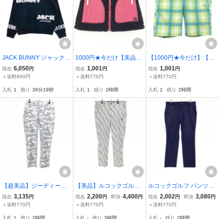
JACK BUNNY ジャックバ
1000円★今だけ【美品】
【1000円★今だけ】【美
ニー 2024年モデル ニッ
ジャックバニー ボアスカ
品】プーマ ハーフパンツ
6,050
1,001
1,001
現在
円
現在
円
現在
円
トパーカー ロゴ刺繍 ブラ
ート ネイビー×ピンク イ
ライトグリーン×ライトブ
＋送料800円
＋送料770円
＋送料770円
ック系 5 [240101727731]
ンナー付 ジップポケット
ルー チェック柄 ロゴ刺し
入札
1
残り
38分18秒
入札
1
残り
2時間
入札
1
残り
2時間
ゴルフウェア メンズ
レディース 1(M) ゴルフウ
ゅう メンズ S ゴルフウェ
ェア
ア PUMA
【超美品】ジーディーオ
【美品】ルコックゴルフ
ルコックゴルフ パンツ パ
ーオリジナル パンツ ライ
パンツ 白×グレー系 総柄
ープル×黒 チェック柄 メ
3,135
2,200
4,400
2,002
3,080
現在
円
現在
円
即決
円
現在
円
即決
円
トグレー×白 カモフラ 迷
ロゴ刺しゅう メンズ 88
ンズ 88 ゴルフウェア le c
＋送料770円
＋送料770円
＋送料770円
彩 メンズ 2 ゴルフウェア
ゴルフウェア le coq sport
oq sportif
入札
1
残り
2時間
入札
-
残り
3時間
入札
-
残り
2時間