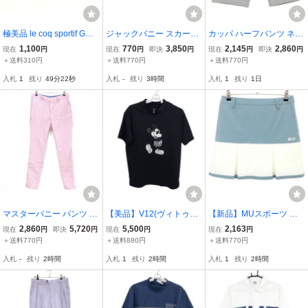
極美品 le coq sportif GOL
ジャックバニー スカート
カッパ ハーフパンツ ネイ
F ルコックゴルフ インナ
レッド 複数ワッペン 内側
ビー×白 細ストライプ メ
1,100
770
3,850
2,145
2,860
現在
円
現在
円
即決
円
現在
円
即決
円
ーパンツ付 ゴルフスカー
インナーパンツ レディー
ンズ M ゴルフウェア Kap
＋送料310円
＋送料770円
＋送料770円
ト 11(L) 濃紺 ネイビー ス
ス 0(S) ゴルフウェア Jac
pa
入札
1
残り
49分21秒
入札
-
残り
3時間
入札
1
残り
1日
コート ゴルフウェア レデ
k Bunny
ィース
マスターバニー パンツ ピ
【美品】V12(ヴィトゥエ
【新品】MUスポーツ ボ
ンク 麻混 ロゴ白 メンズ 5
ルブ) 半袖モックネックシ
ックスプリーツスカート
2,860
5,720
5,500
2,163
現在
円
即決
円
現在
円
現在
円
(L) ゴルフウェア MASTE
ャツ ブラック メンズ M V
スモーキーブルー×白 ロ
＋送料770円
＋送料880円
＋送料770円
R BUNNY EDITION
122111-CT03 ゴルフウェ
ゴ刺しゅう レディース 42
入札
-
残り
2時間
入札
1
残り
2時間
入札
1
残り
2時間
ア 2607-0322 中古
ゴルフウェア M・U SPO
RTS