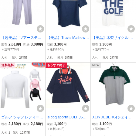
【超美品】ツアーステー
【美品】Travis Mathew
【美品】木梨サイクル 半
ジ パンツ ライトパープル
(トラビスマシュー) 半袖
袖ポロシャツ 白×ブルー
2,618
3,080
3,300
3,300
現在
円
即決
円
現在
円
現在
円
系 後ろロゴ刺しゅう メン
モックネックシャツ 青系
フロントプリント メンズ
＋送料770円
＋送料880円
＋送料770円
ズ 88 ゴルフウェア TOU
メンズ L ゴルフウェア 26
M ゴルフウェア KINASHI
入札
-
残り
2時間
入札
-
残り
2時間
入札
-
残り
2時間
RSTAGE
07-0187 中古
CYCLE
送料無料
もうすぐ終了
NEW
ゴルフ シャツ レディース
le coq sportif GOLF ルコ
J.LINDEBERG(ジェイ リ
ハイネック シャツ UVカ
ックゴルフ 吸水速乾 ドラ
ンドバーグ) ポロシャツ
2,180
2,180
1,100
1,100
現在
円
即決
円
現在
円
現在
円
ット レディース アウトド
イ ハーフジップ ゴルフシ
緑白 メンズ S 071-29541
＋送料310円
＋送料880円
入札
1
残り
12時間
ア スポーツ 日焼け防止
ャツ L 紺 ネイビー 長袖
ゴルフウェア 2607-0100