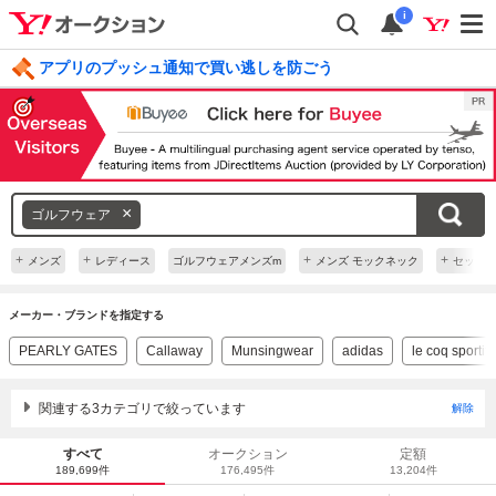
i
アプリのプッシュ通知で買い逃しを防ごう
毎日引けるくじ 今すぐ挑戦
ログイン
キ
ゴルフウェア
ー
ワ
+
+
+
+
メンズ
レディース
ゴルフウェアメンズm
メンズ モックネック
セット
ー
ド
メーカー・ブランドを指定する
を
PEARLY GATES
Callaway
Munsingwear
adidas
le coq sportif
消
す
関連する3カテゴリで絞っています
解除
すべて
オークション
定額
189,699件
176,495件
13,204件