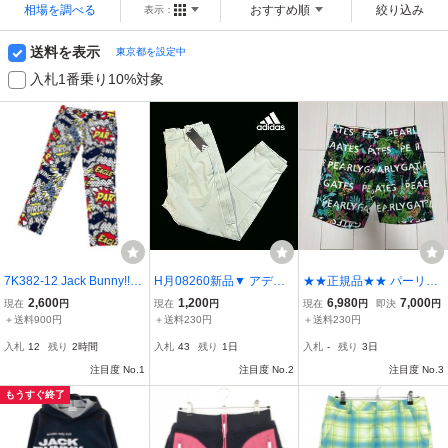
相場を調べる
おすすめ順
絞り込み
表示：
送料を表示
東京都を設定中
入札1番乗り10%対象
7K382-12 Jack Bunny!!
H月08260新品▼ アディ
★★正規品★★ パーリー
ジャックバニー GOLF ゴ
ダス ゴルフ 春夏 ジョガ
ゲイツ ボタニカル柄 ハー
2,600
1,200
6,980
7,000
現在
円
現在
円
現在
円
即決
円
ルフ ゴルフウェア スラッ
ーパンツ 【 L：79～82 】
フパンツ ゴルフウェア
＋送料900円
＋送料230円
＋送料230円
クス パンツ ボトムス 総
フレンチテリー素材 イー
入札
12
残り
2時間
入札
43
残り
1日
入札
-
残り
3日
柄 アメコミ柄 メンズ 紳
ジーパンツ adidas Golf ゴ
士 5
注目度 No.1
ルフウェア
注目度 No.2
注目度 No.3
もうすぐ終了