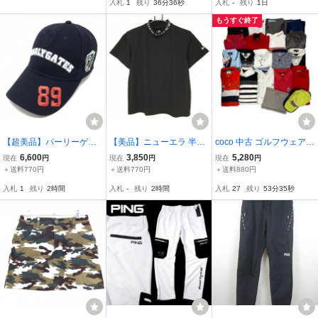
入札
1
残り
36分35秒
入札
-
残り
1日
ゴルフウェア
ポロシャツ ゴルフウェア
中古
レディース
もうすぐ終了
【超美品】パーリーゲイ
【美品】ニューエラ 半袖
coco 中古 ゴルフウェア
ツ キャップ ネイビー 立
ハイネックシャツ 黒×白
ブランド色々 まとめ売り
6,600
3,850
5,280
現在
円
現在
円
現在
円
体ロゴ 星型ニコちゃん F
ネックロゴライン レディ
20点 メンズ おまとめ品 L
＋送料770円
＋送料770円
＋送料880円
R ゴルフウェア PEARLY
ース M ゴルフウェア New
111364
入札
1
残り
2時間
入札
-
残り
2時間
入札
27
残り
53分34秒
GATES
Era