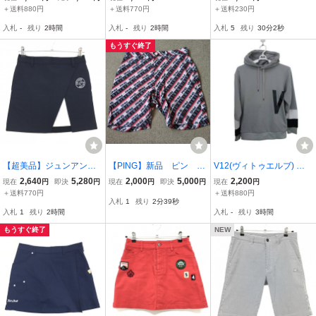
プ プルオーバーカットソ
総柄 メンズ 79 ゴルフウ
ト スリーブ 半袖 ポロ シ
＋送料880円
＋送料770円
＋送料230円
ー M ホワイト コットン混
ェア Munsingwear
ャツ M 白 ホワイト 黒 ブ
入札
-
残り
2時間
入札
-
残り
2時間
入札
5
残り
30分1秒
レッド メンズ 紳士 ゴル
ラック スポーツ トレーニ
フウェア
ング b23521
もうすぐ終了
【超美品】ジュンアンド
【PING】新品 ピン M
V12(ヴィトゥエルブ) パ
ロペ スカート ネイビー×
r.PINGバイアスプリント
ーカー グレー メンズ S V
2,640
5,280
2,000
5,000
2,200
現在
円
即決
円
現在
円
即決
円
現在
円
白 ストレッチ ワッペン
ショートパンツ メンズ
122110-SW02 ゴルフウ
＋送料770円
＋送料880円
入札
1
残り
2分38秒
レディース S ゴルフウェ
Ｍ ハーフパンツ ゴル
ェア 2607-0306 中古
入札
1
残り
2時間
入札
-
残り
3時間
ア JUN＆ROPE
フウェア 総柄 ストレッ
チ
もうすぐ終了
NEW