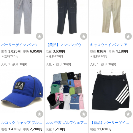
パーリーゲイツ パンツ ネ
【美品】マンシングウェ
キャロウェイ パンツ アイ
イビー×白 総柄 共布ベル
ア パンツ 黒 ステッチ白
ボリー 斜めストライプ織
3,025
6,050
3,630
836
4,180
現在
円
即決
円
現在
円
現在
円
即決
円
ト付 メンズ 3(S) ゴルフウ
ストレッチ メンズ 79 ゴ
生地 薄手 メンズ M ゴル
＋送料770円
＋送料770円
＋送料770円
ェア PEARLY GATES
ルフウェア Munsingwear
フウェア Callaway
入札
1
残り
2時間
入札
-
残り
3時間
入札
1
残り
3時間
ルコック キャップ ブルー
coco 中古 ゴルフウェア
【新品】パーリーゲイツ
×黒 フロントロゴ F(57-59
ブランド色々 まとめ売り
スカート ダークネイビー
1,430
2,200
1,210
11,616
現在
円
即決
円
現在
円
現在
円