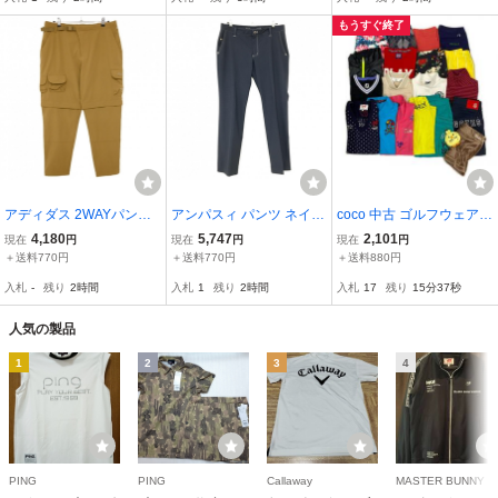
GDO ORIGINAL
if
もうすぐ終了
アディダス 2WAYパンツ
アンパスィ パンツ ネイビ
coco 中古 ゴルフウェア
ブラウン系 裾着脱可 メン
ー ストレッチ メンズ 92
ブランド色々 まとめ売り
4,180
5,747
2,101
現在
円
現在
円
現在
円
ズ L ゴルフウェア adidas
(LL) ゴルフウェア and pe
20点 レディース おまとめ
＋送料770円
＋送料770円
＋送料880円
r se
品 M 111265
入札
-
残り
2時間
入札
1
残り
2時間
入札
17
残り
15分36秒
人気の製品
1
2
3
4
PING
PING
Callaway
MAST