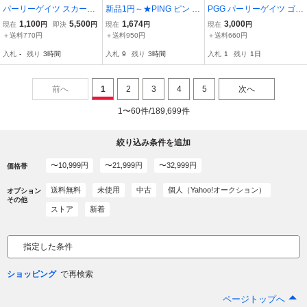
パーリーゲイツ スカート
新品1円～★PING ピン ゴ
PGG パーリーゲイツ ゴル
ブラウン×白 カモフラ 迷
ルフウェア メンズ アドエ
フ PEARLY GATES 268-1
1,100
5,500
1,674
3,000
現在
円
即決
円
現在
円
現在
円
彩 レディース 1(M) ゴル
ルム コンパクトニット ロ
231701 パンツ ウエスト
＋送料770円
＋送料950円
＋送料660円
フウェア PEARLY GATES
ングパンツ M ストレッチ
ゴム 切替メッシュ ボトム
入札
-
残り
3時間
入札
9
残り
3時間
入札
1
残り
1日
白 ホワイト バイカラー
ス ゴルフウェア ネイビー
◆B6434◆
紺 サイズ4
前へ
1
2
3
4
5
次へ
1〜60件/189,699件
絞り込み条件を追加
〜10,999円
〜21,999円
〜32,999円
価格帯
送料無料
未使用
中古
個人（Yahoo!オークション）
オプション
その他
ストア
新着
指定した条件
ショッピング
ページトップへ