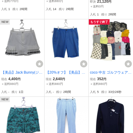
cm) ゴルフウェア le coq s
20点 メンズ おまとめ品
×白 格子柄織生地 4ライン
＋送料770円
＋送料880円
21,120
即決
円
portif
M 111289
レディース 1(M) ゴルフウ
＋送料0円
入札
1
残り
2時間
入札
14
残り
2時間
ェア PEARLY GATES
入札
1
残り
2時間
NEW
もうすぐ終了
【美品】Jack Bunny(ジャ
【20%オフ】【美品】UN
coco 中古 ゴルフウェア
ックバニー) スカート 白
DER ARMOUR(アンダー
ブランド色々 まとめ売り
4,400
2,640
352
現在
円
現在
円
現在
円
レディース 1 263-123492
アーマー) ハーフパンツ
点 レディース おまとめ品
＋送料880円
＋送料880円
＋送料880円
2 ゴルフウェア 2603-015
青 メンズ 34 ゴルフウェ
L 111276
入札
-
残り
1日
入札
-
残り
2時間
入札
5
残り
33分27秒
4 中古
ア 2510-0122 中古
NEW