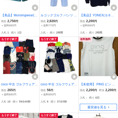
【美品】Munsingwear(マ
ルコックゴルフ パンツ 白
【美品】YONEX(ヨネッ
ンシングウェア) ハーフパ
×ブルー 地模様 ストレッ
クス) 長袖ポロシャツ ネ
2,750
2,926
2,200
現在
円
現在
円
現在
円
ンツ ミントグリーン総柄
チ メンズ 82 ゴルフウェ
イビー メンズ L ゴルフウ
＋送料880円
＋送料770円
＋送料880円
レディース 13 ゴルフウェ
ア le coq sportif
ェア 2607-0226 中古
入札
1
残り
1日
入札
-
残り
2時間
入札
-
残り
2時間
ア 2605-0002 中古
もうすぐ終了
もうすぐ終了
送料無料
coco 中古 ゴルフウェア
coco 中古 ゴルフウェア
【未使用】 PING ピン レ
ブランド色々 まとめ売り
ブランド色々 まとめ売り
ディース ゴルフウェア ノ
265
56
2,200
2,200
現在
円
現在
円
現在
円
即決
円
20点 レディース おまとめ
点 レディース おまとめ品
ースリーブ モックネック
＋送料880円
＋送料880円
入札
-
残り
6日
品 M 111190
S 111347
シャツ ホワイト Mサイズ
入札
16
残り
59分39秒
入札
6
残り
37分4秒
最安値を見る
もうすぐ終了
もうすぐ終了