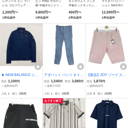
レディース ピン アパ
ピン PING サボテン
キャロウェイ メンズ
マスターバニーエデ
レル ゴルフウェア ノ
柄 半袖ポロシャツ レ
半袖モックネックシャ
ション MASTER
ースリーブ フリルポ
ディス
ツ (ホワイトサイズ：
BUNNY EDITION 地
2,200円〜
9,800円〜
400円〜
12,000円〜
ロシャツ 622-
M)
柄 ニットブルゾン 
1件出品中
1件出品中
2件出品中
1件出品中
2160306
ルフウェア メンズ 
夏
★ NEW BALANCE ニュ
アダバット パンツ ネイビ
【新品】ZOY ゾーイ スト
ーバランス ポロシャツ 長
ー×白 チェック柄 バック
レッチ ハーフパンツ ピン
1,100
1,540
3,080
1,870
現在
円
現在
円
即決
円
現在
円
袖 トップス プルオーバー
ロゴ メンズ 46(M) ゴルフ
ク系 88 [240101606132]
＋送料680円
＋送料770円
＋送料800円
ゴルフウェア スポーツ ネ
ウェア adabat
ゴルフウェア メンズ
入札
1
残り
3時間
入札
1
残り
2時間
入札
8
残り
2時間
イビー 4 メンズ
もうすぐ終了