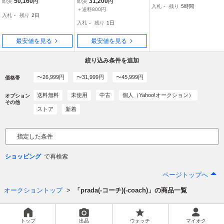
50,160
31,200
即決
円
即決
円
入札
-
残り
5時間
V/FX4546//
サ21 スニーカー シューズ
レッテ サンダル グラディ
＋送料800円
入札
-
残り
2日
22.5cm
エーター ホワイト 白 yee
入札
-
残り
1日
zy prada
最安値を見る
最安値を見る
絞り込み条件を追加
〜26,999円
〜31,999円
〜45,999円
価格帯
送料無料
未使用
中古
個人（Yahoo!オークション）
オプション
その他
ストア
新着
指定した条件
ショッピング
ページトップへ
オークショントップ
「prada(-コーチ)(-coach)」の商品一覧
トップ
出品
ウォッチ
マイオク