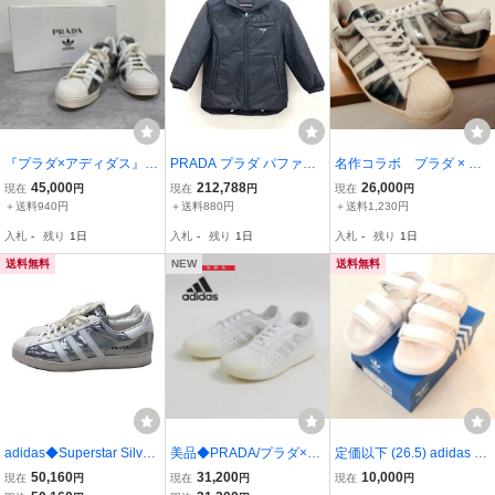
『プラダ×アディダス』
PRADA プラダ パファー
名作コラボ プラダ × ア
(26.5) メタリックSUPER
ジ ジャケット ダウン フ
ディダス オリジナルス ス
45,000
212,788
26,000
現在
円
現在
円
現在
円
STAR
ーディ ジャンバー 七分袖
ーパースター メタリック
＋送料940円
＋送料880円
＋送料1,230円
SGN955 S191
入札
-
残り
1日
入札
-
残り
1日
入札
-
残り
1日
送料無料
NEW
送料無料
adidas◆Superstar Silver/
美品◆PRADA/プラダ×ア
定価以下 (26.5) adidas ori
スーパースター/ローカッ
ディダス FZ5447 A+P LU
ginals ADILETTE アディ
50,160
31,200
10,000
現在
円
現在
円
現在
円
トスニーカー/30.5cm/SL
NA ROSSA 21 ルナ ロッ
ダス オリジナルス アディ