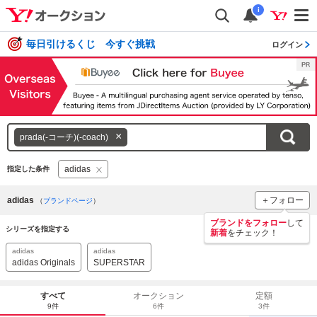
i
毎日引けるくじ 今すぐ挑戦
ログイン
キ
prada(-コーチ)(-coach)
ー
ワ
adidas
指定した条件
ー
ド
adidas
＋フォロー
（
ブランドページ
）
を
ブランドをフォロー
して
消
シリーズを指定する
新着
をチェック！
す
adidas
adidas
adidas Originals
SUPERSTAR
すべて
オークション
定額
9件
6件
3件