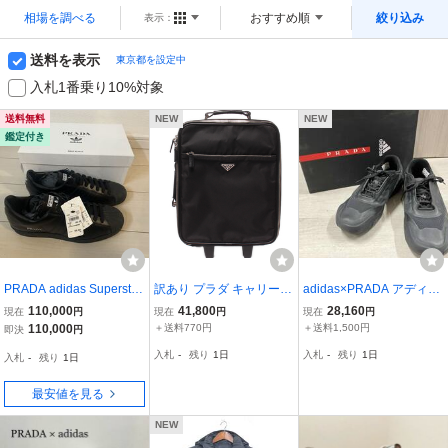
相場を調べる
おすすめ順
絞り込み
表示：
送料を表示
東京都を設定中
入札1番乗り10%対象
送料無料
NEW
NEW
鑑定付き
PRADA adidas Superstar
訳あり プラダ キャリーケ
adidas×PRADA アディダ
Black FW6679 プラダ ア
ース スーツケース レディ
ス×プラダ A+P LUNA RO
110,000
41,800
28,160
現在
円
現在
円
現在
円
ディダス スーパースター
ース メンズ PRADA
SSA 21 G57868 24cm ス
110,000
＋送料770円
＋送料1,500円
即決
円
29cm
ニーカー ブラック 箱・保
入札
-
残り
1日
入札
-
残り
1日
入札
-
残り
1日
存袋あり
最安値を見る
NEW