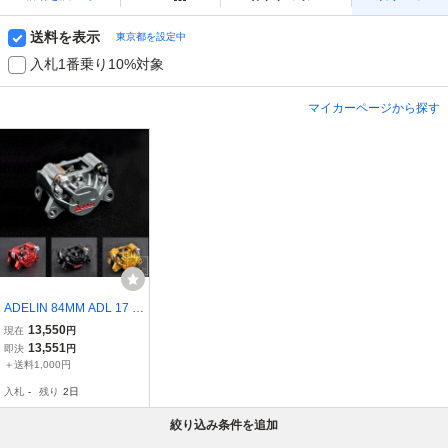
送料を表示
東京都を設定中
入札1番乗り10%対象
マイカーページから探す
ADELIN 84MM ADL 17 ア
ルミオートバイレーシン
13,550
現在
円
グバイク 34MMピストン
13,551
即決
円
ブレーキディスクキャリ
＋送料1,000円
パー ホンダ ヤマハ NIU
入札
-
残り
2日
スズキ APRILLA用 部品
絞り込み条件を追加