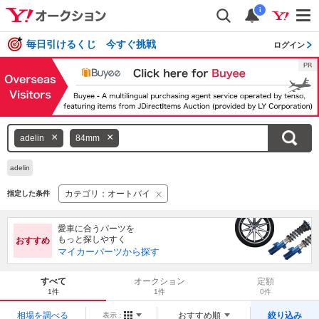
i
毎日引けるくじ 今すぐ挑戦
ログイン
キ
adelin
84mm
ー
ワ
adelin
ー
カテゴリ：オートバイ
指定した条件
ド
を
消
愛車に合うパーツを
もっと探しやすく
おすすめ
す
マイカーパーツから探す
すべて
オークション
定額
1件
1件
0件
相場を調べる
おすすめ順
絞り込み
表示：