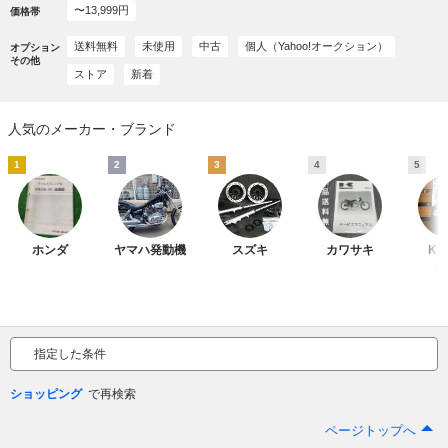
〜13,999円
価格帯
送料無料
未使用
中古
個人（Yahoo!オークション）
オプション
その他
ストア
新着
人気のメーカー・ブランド
1
2
3
4
5
ホンダ
ヤマハ発動機
スズキ
カワサキ
KI
キ
指定した条件
ショッピング
ページトップへ