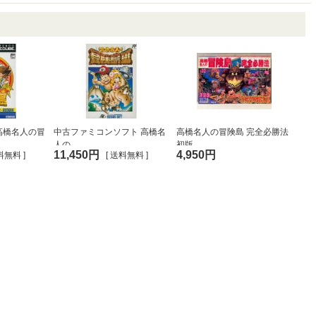
高橋名人の冒
中古ファミコンソフト 高橋名
高橋名人の冒険島 完全必勝法
人の...
初版...
11,450円
4,950円
料無料 ]
[ 送料無料 ]