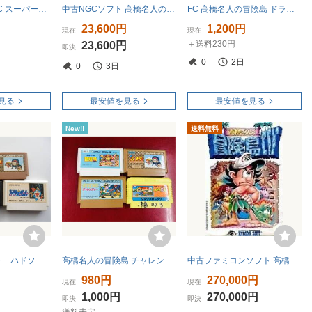
【TR-7299】SFC スーパーファミコン ソフトのみ セット 高橋名人の大冒険島2 セーラームーン 他 3点 セット 現状品 同梱可【千円市場】
中古NGCソフト 高橋名人の冒険島 ハドソンセレクション Vol.4
FC 高橋名人の冒険島 ドラゴンボールZⅢ 烈戦人造人間 目指せパチプロ パチ夫くん 新燃えろ!!プロ野球 ファミコンソフト 任天堂 4本 セット
23,600円
1,200円
現在
現在
＋送料230円
23,600円
即決
0
2日
0
3日
見る
最安値を見る
最安値を見る
New!!
送料無料
●FCソフトセット ハドソン後期ロット4本(高橋名人の冒険島、忍者ハットリくん、ボンバーマン、ドラえもん) 初期起動確認済
高橋名人の冒険島 チャレンジャー 忍者 ハットリくん オバケのQ太郎 ワンワンパニック ★同梱可能★即売★多数出品中★ 4本 セット
中古ファミコンソフト 高橋名人の冒険島4
980円
270,000円
現在
現在
1,000円
270,000円
即決
即決