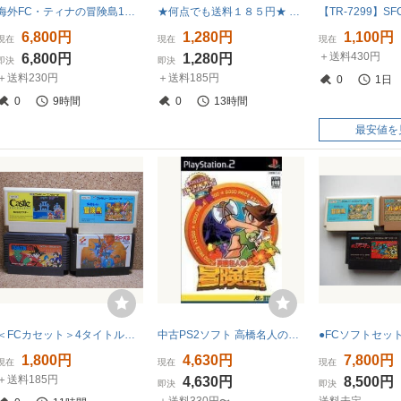
海外FC・ティナの冒険島1〜4（日本語）高橋名人の冒険島1〜4［海外製品］エバードライブN8
★何点でも送料１８５円★ ④ 高橋名人の冒険島【後期 ザラザラ FFマーク】ファミコン タ1レ即発送 FC ソフト 動作確認済み
6,800円
1,280円
1,100円
現在
現在
現在
＋送料430円
6,800円
1,280円
即決
即決
＋送料230円
＋送料185円
0
1日
0
9時間
0
13時間
最安値を
＜FCカセット＞4タイトルセット○ ドラゴンボール・高橋名人の冒険島・グーニーズ２・キャッスルエクセレント／起動確認／ファミコン
中古PS2ソフト 高橋名人の冒険島 ハドソンセレクション Vol.4
1,800円
4,630円
7,800円
現在
現在
現在
＋送料185円
4,630円
8,500円
即決
即決