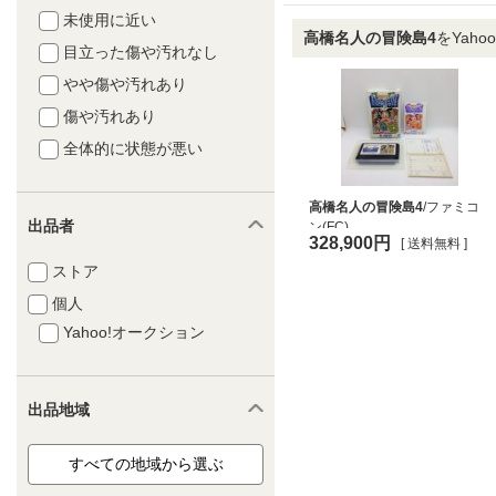
未使用に近い
高橋名人の冒険島4
をYah
目立った傷や汚れなし
やや傷や汚れあり
傷や汚れあり
全体的に状態が悪い
高橋名人の冒険島4
/ファミコ
出品者
ン(FC)...
328,900円
[ 送料無料 ]
ストア
個人
Yahoo!オークション
出品地域