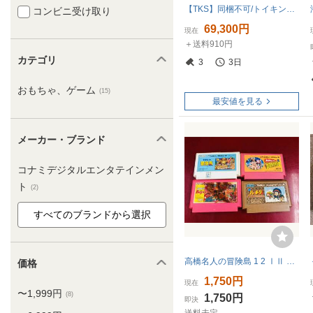
【TKS】同梱不可/トイキン祭 FC/ファミリーコンピュータ/ファミコン 高橋名人の冒険島4 カセット
コンビニ受け取り
69,300円
現在
＋送料910円
カテゴリ
3
3日
おもちゃ、ゲーム
(15)
最安値を見る
メーカー・ブランド
コナミデジタルエンタテインメン
ト
(2)
高橋名人の冒険島 1 2 ⅠⅡ 高橋のバグってハニー 忍者 ハットリくん 同梱可能★即売★多数出品中★ 4本 セット
価格
1,750円
現在
〜1,999円
(8)
1,750円
即決