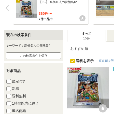
1
2
【FC】 高橋名人の冒険島IV
360円〜
7件出品中
すべて
現在の検索条件
15件
キーワード：高橋名人の冒険島4
おすすめ順
この検索条件を保存
送料を表示
東京都を設
対象商品
鑑定付き
新着
送料無料
1時間以内に終了
匿名配送