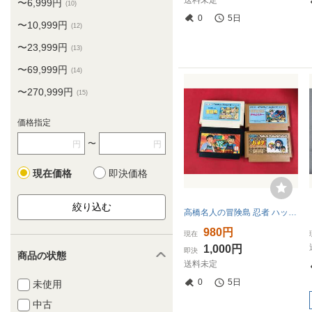
送料未定
〜6,999円
(10)
0
5日
〜10,999円
(12)
〜23,999円
(13)
〜69,999円
(14)
〜270,999円
(15)
価格指定
〜
円
円
現在価格
即決価格
高橋名人の冒険島 忍者 ハットリくん 六三四の剣 チャレンジャー 4本 セット 同梱可能★即売★多数出品中
980円
現在
1,000円
即決
商品の状態
送料未定
0
5日
未使用
中古