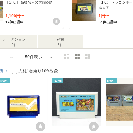
3
【SFC】 高橋名人の大冒険島II
【FC】 ドラゴンボール
造人間
1,100円〜
1円〜
17件出品中
64件出品中
オークション
定額
9件
6件
50件表示
入札1番乗り10%対象
定中
New!!
New!!
New!!