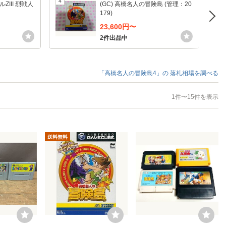
4
5
ZIII 烈戦人
(GC) 高橋名人の冒険島 (管理：20
179)
23,600円〜
2件出品中
「高橋名人の冒険島4」の
落札相場を調べる
1件〜15件を表示
送料無料