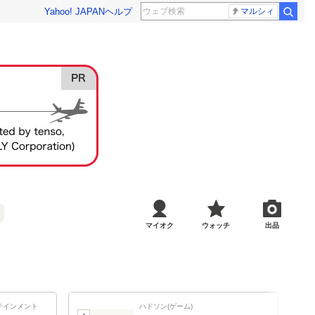
Yahoo! JAPAN
ヘルプ
マルシィ
マイオク
ウォッチ
出品
テインメント
ハドソン(ゲーム)