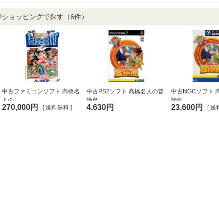
oo!ショッピングで探す
（6件）
中古ファミコンソフト 高橋名
中古PS2ソフト 高橋名人の冒
中古NGCソフト 
人の...
険島 ...
険島 ...
270,000円
4,630円
23,600円
[ 送料無料 ]
[ 送