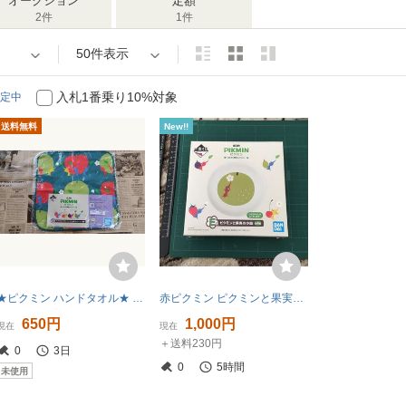
オークション
定額
2件
1件
50件表示
入札1番乗り10%対象
定中
送料無料
New!!
★ピクミン ハンドタオル★ 一番くじ 景品 おたから果実コレクション 任天堂 Nintendo 未開封
赤ピクミン ピクミンと果実の小皿 「一番くじ ピクミン ～おたから果実コレクション～」 E賞
650円
1,000円
現在
現在
＋送料230円
0
3日
0
5時間
未使用