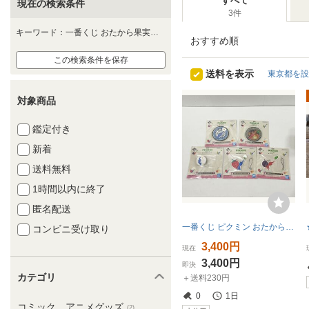
すべて
現在の検索条件
3件
キーワード：一番くじ おたから果実コレクション
おすすめ順
この検索条件を保存
送料を表示
東京都を設
対象商品
鑑定付き
新着
送料無料
1時間以内に終了
匿名配送
一番くじ ピクミン おたから果実コレクション F賞 おたすけラバーアイテムコレクション ストラップ ケーブルクリップ コースター
コンビニ受け取り
3,400円
現在
3,400円
即決
カテゴリ
＋送料230円
0
1日
コミック、アニメグッズ
(2)