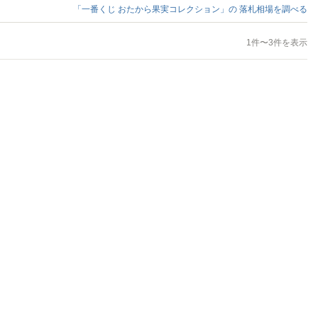
「一番くじ おたから果実コレクション」の
落札相場を調べる
1件〜3件を表示