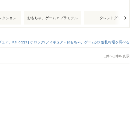
レクション
おもちゃ、ゲーム > プラモデル
タレントグッズ
ュア」Kellogg's | ケロッグ(フィギュア - おもちゃ、ゲーム)の
落札相場を調べる
1件〜1件を表示