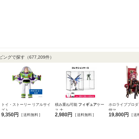
ッピングで探す
（677,209件）
トイ・ストーリー リアルサイ
積み重ね可能
フィギュア
ケー
ホロライブプロダ
ズト...
ス 大...
鐘マ...
9,350円
2,980円
19,800円
[ 送料無料 ]
[ 送料無料 ]
[ 送