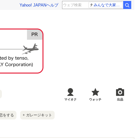
Yahoo! JAPAN
ヘルプ
みんなで大家さん 2881億円
マイオク
ウォッチ
出品
恋をする
+
ガレージキット