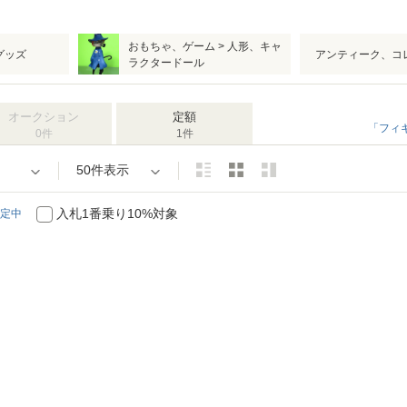
おもちゃ、ゲーム > 人形、キャ
グッズ
アンティーク、コ
ラクタードール
オークション
定額
「フィギ
0件
1件
50件表示
入札1番乗り10%対象
定中