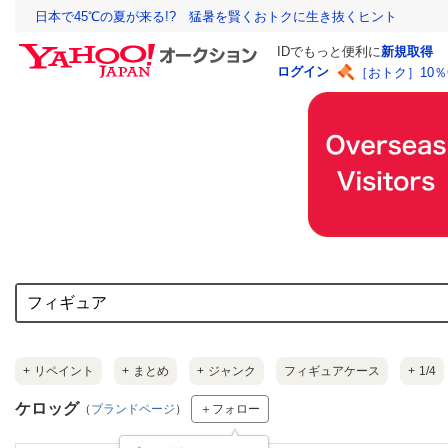
日本で45℃の夏が来る!? 猛暑を賢くおトクに生き抜くヒント
IDでもっと便利に
新規取得
ログイン
［おトク］10
+
リペイント
+
まとめ
+
ジャンク
フィギュアケース
+
1/4
ケロッグ
（
ブランドページ
）
＋フォロー