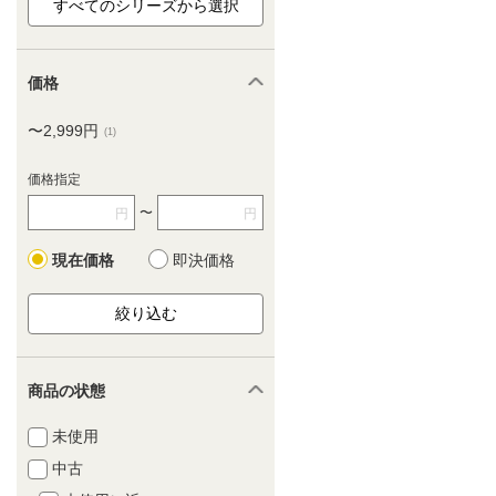
価格
〜2,999円
(1)
価格指定
〜
円
円
現在価格
即決価格
商品の状態
未使用
中古