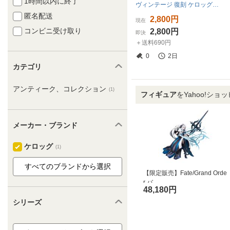
1時間以内に終了
ヴィンテージ 復刻 ケロッグ トニー・ザ・タイガー ソフビ ドール 貯金箱 フィギュア 人形 コーンフレーク フロスティ ビンテージ トイ
匿名配送
2,800円
現在
コンビニ受け取り
2,800円
即決
＋送料690円
0
2日
カテゴリ
アンティーク、コレクション
(1)
フィギュア
をYahoo!ショ
メーカー・ブランド
ケロッグ
(1)
【限定販売】Fate/Grand Orde
r バ...
48,180円
シリーズ