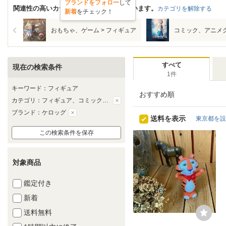
ブランドをフォロー
して
関連性の高いカテゴリに絞って表示しています。
カテゴリを解除する
新着
をチェック！
おもちゃ、ゲーム > フィギュア
コミック、アニメ
すべて
現在の検索条件
1件
キーワード：フィギュア
おすすめ順
カテゴリ：フィギュア、コミック、アニメグッズ、人形、キャラクタードール、アンティーク、コレクション、プラモデル、タレントグッズ、ホビー、カルチャー
ブランド：ケロッグ
送料を表示
東京都を設
この検索条件を保存
対象商品
鑑定付き
新着
送料無料