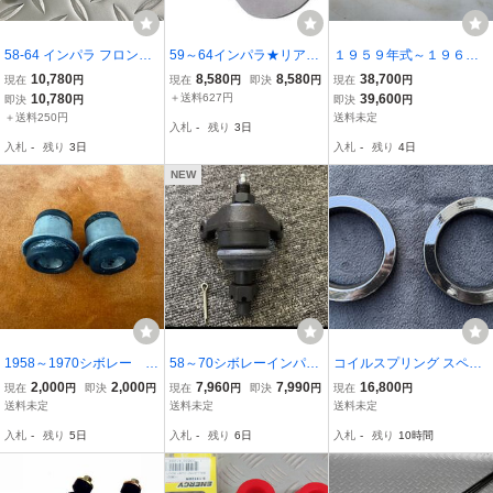
58-64 インパラ フロント
59～64インパラ★リアロ
１９５９年式～１９６４
アッパーコントロールア
ワーアームリア側/リアア
年式シボレーインパラク
10,780
8,580
8,580
38,700
現在
円
現在
円
即決
円
現在
円
ームシャフト固定ボルト
ッパー前後ブッシュ２個
ロームリアロアーコント
10,780
＋送料627円
39,600
即決
円
即決
円
ナットセット
★ベルエア エルカミー
ロールアームボルトフロ
＋送料250円
送料未定
入札
-
残り
3日
ノ シボレー
ント側リアアッパーアー
入札
-
残り
3日
入札
-
残り
4日
ムボルト。2本セット
NEW
1958～1970シボレー イ
58～70シボレーインパラ
コイルスプリング スペー
ンパラ フロント アッ
ロアーボールジョイント
サー インパラ キャデラッ
2,000
2,000
7,960
7,990
16,800
現在
円
即決
円
現在
円
即決
円
現在
円
パーアームブッシュ処分
新品。63～82コルベット
ク K1500 C1500 K10 C1
送料未定
送料未定
送料未定
品2個セットインパラコン
ロアボールジョイント
0 エルカミーノ ブレーザ
入札
-
残り
5日
入札
-
残り
6日
入札
-
残り
10時間
トロールアームブッシュ5
ベルエアビスケインエル
ー リフトアップ ハイトア
5-57ベルエア2
カミーノ
ップ 車高アップ