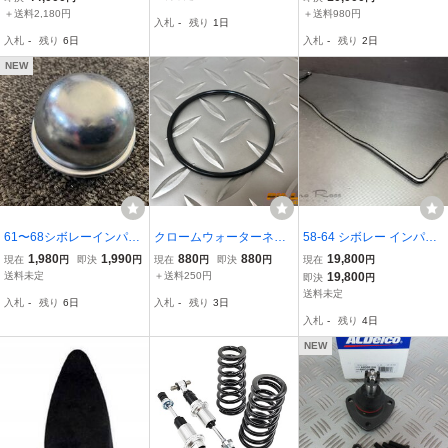
年〜1980年 アメ車 シボ
アームボルトセット1台分
159R カプリス インパ
＋送料2,180円
＋送料980円
入札
-
残り
1日
レー C10トラック インパ
セット新品。ブッシュボ
ラ ビュイックエレクト
入札
-
残り
6日
入札
-
残り
2日
ラ ベルエア 等
ルトローライダー
ラetc
NEW
61〜68シボレーインパラ
クロームウォーターネッ
58-64 シボレー インパラ
ハブベアリング グリスキ
ク用Oリング シボレ
フロント スタビライザー
1,980
1,990
880
880
19,800
現在
円
即決
円
現在
円
即決
円
現在
円
ャップ 67-69カマロハブ
ー インパラ ベルエ
純正品 オリジナル 59 60
送料未定
＋送料250円
19,800
即決
円
グリスキャップ CPPデ
ア GM サーモハウジン
61 62 63 1958-1964
送料未定
入札
-
残り
6日
入札
-
残り
3日
ィスクキットハブキャッ
グ Oリング スチール
入札
-
残り
4日
プ
用
NEW