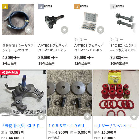
1
2
3
4
シボレー
シボレー
運転席側ミラーガラス
AMTECS アムテック
AMTECS アムテック
SPC EZカム XR 14
シボレーカマロ エル
ス SPC 94017 アッパ
ス SPC 37150 キャス
mm 2本入り 81260
カミノ モンテカルロ
ーアーム用ロングスタ
ター/キャンバー調整
4,800円〜
39,600円〜
39,600円〜
7,588円〜
ポンティアックファイ
ッド ボールジョイン
用デュオフィット シ
3件出品中
39件出品中
42件出品中
309件出品中
ヤーバード ポンティ
ト フロント用 ビュー
ムセット フロント用
アックフィエロ コル
イック アポロ 1973〜
アキュラ SLX 1996〜
10%対象
ベット
1974 Xボディ
2000
『未使用☆彡』CPP ドロ
１９５８年～１９６４年
エナジーサスペンショ
ップスピンドル モジュラ
シボレーインパラフロン
ン リアコントロールア
43,989
6,960
6,990
10,000
現在
円
現在
円
即決
円
現在
円
ースピンドル 1個 1950
トアッパーコントロール
ームブッシュセット 3.3
44,000
送料未定
10,000
即決
円
即決
円