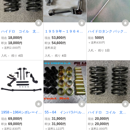
ハイドロ コイル 太さ1
１９５９年～１９６４年
ハイドロタンク バックプ
7mm インパラ ローラ
シボレーインパラクロー
レート用 固定クローム
18,000
53,800
500
現在
円
現在
円
現在
円
イダー キャデラック
ムリアショックマウント
ロングボルト&ナットセッ
18,000
54,600
＋送料430円
即決
円
即決
円
2本セット
ボルト左右セット新品。
ト インパラ キャデラ
＋送料2,000円
送料未定
入札
-
残り
1日
ハイドロ、ローライダ
ック リンカーン リー
入札
-
残り
4日
入札
-
残り
4日
ー インパラボルトGM
ガル ローライダー
1958～1964シボレーイン
55～64 インパラ/ベルエ
ハイドロ コイル 太さ1
パラ500シリーズ CPP5
ア エナジーフロントア
9mm インパラ ローライ
69,000
31,900
20,000
現在
円
現在
円
現在
円
00、605 ギヤボックスス
ームブッシュセット★シ
ダー キャデラック モ
69,000
31,900
20,000
即決
円
即決
円
即決
円
テアリングリンケージキ
ボレー ベルエア ビスケ
ンテ カトラス タウン
＋送料2,830円
＋送料1,122円
＋送料2,000円