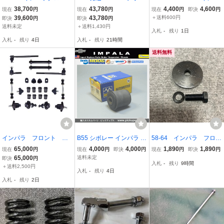
フロントロアーアームボ
ーインパラ エアーショッ
ラ/ベルエア/カプリス リ
38,700
43,780
4,400
4,600
現在
円
現在
円
現在
円
即決
円
ルト2本セット 9/16in
ク キャデラック エルカミ
ア コントロール アー
39,600
43,780
＋送料600円
即決
円
即決
円
c。ベルエア ビスケイ
ーノ リアエアーショック
ム ブッシュ（２個 セッ
送料未定
＋送料1,430円
入札
-
残り
1日
ン シボレー ハイド
pr NEW ACDELCO
ト）
入札
-
残り
4日
入札
-
残り
21時間
ロ ローライダー
送料無料
インパラ フロント リ
B55 シボレー インパラ 1
58-64 インパラ フロン
ビルトキットセット タ
965-1970年 ブッシュ リ
トアッパーブッシュボル
65,000
4,000
4,000
1,890
1,890
現在
円
現在
円
即決
円
現在
円
即決
円
イロッド ブッシュ ボ
ア アーム アッパー 未使
ト＆ワッシャー ベルエ
65,000
送料未定
即決
円
入札
-
残り
9時間
ールジョイト
用 US直輸入アメ車リペア
ア エルカミーノ
＋送料2,500円
入札
-
残り
4日
ーパーツ ローライダー/マ
入札
-
残り
2日
ッスルカー