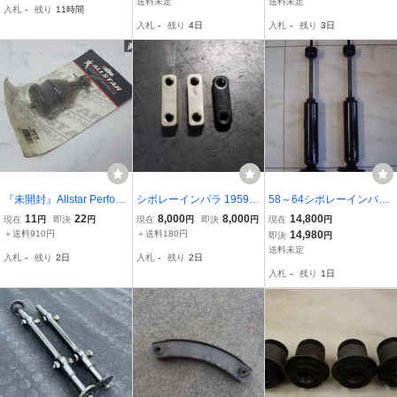
送料未定
送料未定
入札
-
残り
11時間
入札
-
残り
4日
入札
-
残り
3日
『未開封』Allstar Perform
シボレーインパラ 1959～
58～64シボレーインパ
ance オールスター パフ
1964年式用に製作 強化フ
ラ フロントショック新
11
22
8,000
8,000
14,800
現在
円
即決
円
現在
円
即決
円
現在
円
ォーマンス シボレー イン
ロントロアアーム固定ナ
品。GM フロントショッ
＋送料910円
＋送料180円
14,980
即決
円
パラ等 1958年〜1970年
ットプレート 日本製 これ
ク
送料未定
入札
-
残り
2日
入札
-
残り
2日
ロア ボールジョイント 56
はおすすめです！ 59～64
入札
-
残り
1日
210 棚
まで 在庫2