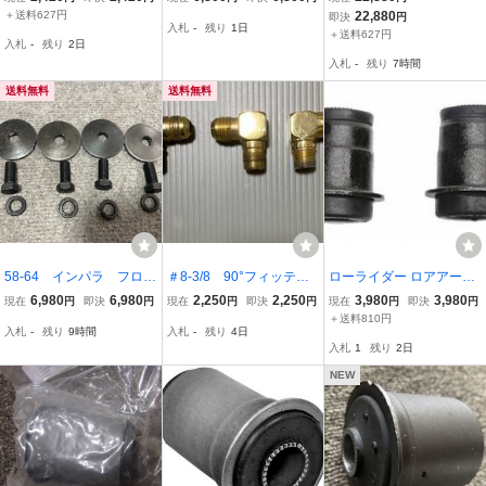
ボレー ブッシュボル
ト レインフォース 補強プ
ー/シール/１台分セット
＋送料627円
22,880
即決
円
入札
-
残り
1日
ト ベルエア ハイドロ
レート ハイドロ デイトン
ベルエア シボレー ホイー
＋送料627円
入札
-
残り
2日
ローライダー
Yボーン ローライダー レ
ルベアリング CPPディ
入札
-
残り
7時間
ーザーカット
スクキットにも
送料無料
送料無料
58-64 インパラ フロン
＃8-3/8 90°フィッティ
ローライダー ロアアーム
トアッパーブッシュボル
ング ゴールド３コセット
ブッシュ 58-64 インパラ
6,980
6,980
2,250
2,250
3,980
3,980
現在
円
即決
円
現在
円
即決
円
現在
円
即決
円
ト＆ワッシャーセット
インパラ/キャデラック/
55-64 ベルエア 59-60 エ
＋送料810円
入札
-
残り
9時間
入札
-
残り
4日
１台分 ベルエア エル
タウンカー/モンテ
ルカミ 63-82 コルベット
入札
1
残り
2日
カミーノ
60-64 コルベア
NEW