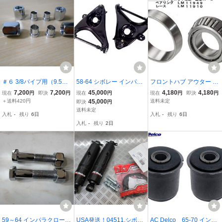
＃６ 3/8パイプ用（9.5ｍ
58-64 シボレー インパラ
フロントハブ アウター ベ
ｍ） フレアパイプ用 ハ
フロント ロアアーム コン
アリング National社製 A
7,200
7,200
45,000
4,180
4,180
現在
円
即決
円
現在
円
現在
円
即決
円
イドロパイピング クロ
トロールアーム ASSY左
２ LM11949 LM11910 シ
＋送料420円
45,000
送料未定
即決
円
ームチューブナット ４
右セット。インパラロア
ボレー インパラ DISCキ
送料未定
入札
-
残り
6日
入札
-
残り
6日
個セット インパラ ロー
ーアーム ローライダ
ット ディスクキット ブレ
入札
-
残り
2日
ライダー
ー ハイドロ
ーキローター
59～64 インパラクローム
USA発送！04511.シボレ
AC Delco 65-70 インパ