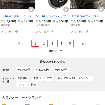
59-64年シボレーインパラ
59～64 インパラ★リアロ
１９６５年式～１９７０
リアロアーコントロール
ワーアームフロント側ブ
年式シボレーインパラコ
3,200
3,400
8,580
8,580
4,580
4,780
現在
円
即決
円
現在
円
即決
円
現在
円
即決
円
アームブッシュリア側ブ
ッシュ２個 ベルエア
ントロールアームブッシ
送料未定
＋送料627円
送料未定
ッシュ。リアアッパーア
ビスケイン
ュリアロアームリア側リ
入札
-
残り
2日
入札
-
残り
4日
入札
-
残り
6日
ームブッシュバナナバー
アアッパーアームフロン
ブッシュ
ト側リア側用新品。
前へ
1
2
3
4
5
次へ
1〜60件/516件
絞り込み条件を追加
〜14,999円
〜29,999円
〜50,999円
価格帯
送料無料
未使用
中古
個人（Yahoo!オークション）
オプション
その他
ストア
新着
人気のメーカー・ブランド