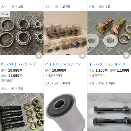
ット
イン ブッシュ
カー
入札
-
残り
1日
入札
-
残り
2時間
入札
-
残り
5日
NEW
61～68 インパラ ハブベ
ハイドロ フィッティング
インパラ ミッション-メン
アリング アウター イン
#8 3/8 27個セット イン
バーマウントボルト7/16-
10,980
10,000
1,100
1,100
現在
円
現在
円
現在
円
即決
円
ナー シール片側分３点
パラ ローライダー
14 1inc
11,060
＋送料980円
＋送料627円
即決
円
セット ベルエア シボレー
送料未定
入札
-
残り
9時間
入札
-
残り
16時間
ホイールベアリング CP
入札
-
残り
6日
Pディスク使用可