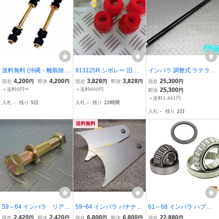
送料無料 (沖縄・離島除
913125R.シボレー 旧
インパラ 調整式 ラテラル
く) スタビエンドリンク
車！1964-1974 ボールジ
ロッド ★59.60.61.62.63.
4,200
4,200
3,828
3,828
25,300
現在
円
即決
円
現在
円
即決
円
現在
円
デルコ製 (0013 黒) アス
ョイントブーツ set NEW
64シボレー トラックバ
＋送料0円〜
＋送料600円
25,300
即決
円
トロ 2WD サバーバン 2
インパラ コルベット カマ
ー ベルエア ビスケイ
＋送料1,441円
入札
-
残り
5日
入札
-
残り
22時間
WD カマロ カプリス
ロ エルカミーノ chevyII e
ン
入札
-
残り
2日
インパラ
tc
送料無料
59～64 インパラ リアア
59~64 インパラ バナナバ
61～68 インパラ ハブベ
ームボルト 5/8-4inc シ
ー デフ マウント プレー
アリング アウター/インナ
2,420
2,420
6,800
6,800
22,880
現在
円
即決
円
現在
円
即決
円
現在
円