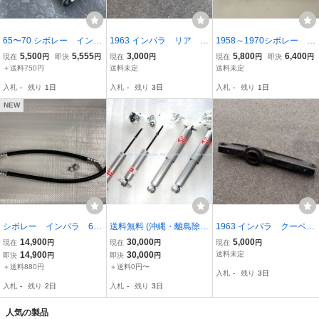
65〜70 シボレー インパ
1963 インパラ リア ア
1958～1970シボレー イ
ラ アッパーアームシャ
ッパーアーム
ンパラ フロント アッ
5,500
5,555
3,000
5,800
6,400
現在
円
即決
円
現在
円
現在
円
即決
円
フト左右セット ベルエ
パー アーム ブッシュ4
＋送料750円
送料未定
送料未定
ア ビスケイン ローラ
個セット インパラコン
入札
-
残り
1日
入札
-
残り
3日
入札
-
残り
1日
イダー ハイドロ66.67.6
トロールアームブッシ
8.69
ュ 55-57ベルエア
NEW
シボレー インパラ 60
送料無料 (沖縄・離島除
1963 インパラ クーペ
5、500シリーズギヤボッ
く) シボレー カプリス ・
リア ロアアーム
14,900
30,000
5,000
現在
円
現在
円
現在
円
クス用ホース CPP ギア
インパラ KYB製 スポーツ
14,900
30,000
送料未定
即決
円
即決
円
ボックス
グレードショックアブソ
＋送料880円
＋送料0円〜
入札
-
残り
3日
ーバー 1台分
入札
-
残り
2日
入札
-
残り
3日
人気の製品