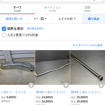
すべて
オークション
定額
516件
217件
299件
相場を調べる
おすすめ順
絞り込み
表示：
送料を表示
東京都を設定中
入札1番乗り10%対象
マイカーページから探す
シボレー インパラ ロ
58-64 シボレー インパラ
59-64 シボレー インパラ
ーライダー クローム
フロント スタビライザー
調整式 ラテラルロッド ト
5,000
24,800
25,000
現在
円
現在
円
現在
円
バナナバー 売り切
純正品 クローム加工 59 6
ラックバー リアエンド 60
送料未定
24,800
25,000
即決
円
即決
円
り！！
0 61 62 63 1958-1964
61 62 63