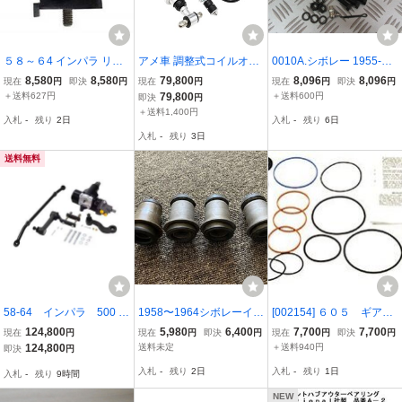
５８～６4 インパラ リア
アメ車 調整式コイルオー
0010A.シボレー 1955-19
アクスルバンパー２個 バ
バーキット 車高調 シボレ
82 FrontUpper コルベッ
8,580
8,580
79,800
8,096
8,096
現在
円
即決
円
現在
円
現在
円
即決
円
ンプストップ リアアクス
ー ビュイック インパラ
ト インパラ 150 210 ボー
＋送料627円
79,800
＋送料600円
即決
円
ルtoフレームバンパー バ
キャデ モンテ エルカミ
ルジョイント NEW ACDE
＋送料1,400円
入札
-
残り
2日
入札
-
残り
6日
ンプ ベルエア ビスケイン
カトラス カマロ シェベル
LCO
入札
-
残り
3日
シボレー
コルベット
送料無料
58-64 インパラ 500 ギ
1958〜1964シボレーイン
[002154] ６０５ ギアボ
アボックス エルカミー
パラフロントロアーアー
ックス オーバーホール
124,800
5,980
6,400
7,700
7,700
現在
円
現在
円
即決
円
現在
円
即決
円
ノ ベルエア
ムブッシィング。4個セッ
シールキット リペアキ
124,800
送料未定
＋送料940円
即決
円
トインパラフロントロア
ット ステアリング シ
入札
-
残り
2日
入札
-
残り
1日
入札
-
残り
9時間
ーブッシュ
ボレー インパラ
NEW