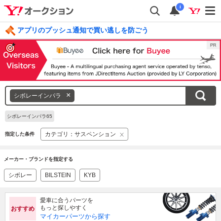
i
アプリのプッシュ通知で買い逃しを防ごう
毎日引けるくじ 今すぐ挑戦
ログイン
キ
シボレーインパラ
ー
ワ
シボレーインパラ65
ー
カテゴリ：サスペンション
指定した条件
ド
を
消
メーカー・ブランドを指定する
す
シボレー
BILSTEIN
KYB
愛車に合うパーツを
もっと探しやすく
おすすめ
マイカーパーツから探す