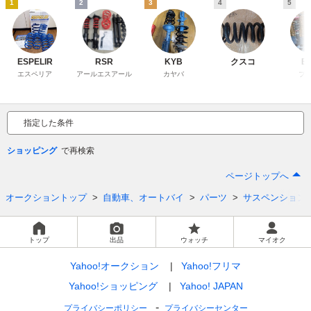
1
2
3
4
5
ESPELIR
RSR
KYB
クスコ
BL
エスペリア
アールエスアール
カヤバ
ブ
指定した条件
ショッピング
ページトップへ
オークショントップ
自動車、オートバイ
パーツ
サスペンション
トップ
出品
ウォッチ
マイオク
Yahoo!オークション
Yahoo!フリマ
Yahoo!ショッピング
Yahoo! JAPAN
プライバシーポリシー
プライバシーセンター