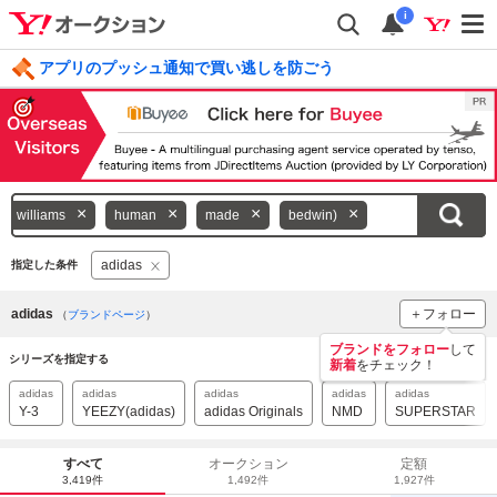
i
アプリのプッシュ通知で買い逃しを防ごう
毎日引けるくじ 今すぐ挑戦
ログイン
キ
williams
human
made
bedwin)
ー
ワ
adidas
指定した条件
ー
ド
adidas
＋フォロー
（
ブランドページ
）
を
ブランドをフォロー
して
消
シリーズを指定する
新着
をチェック！
す
adidas
adidas
adidas
adidas
adidas
Y-3
YEEZY(adidas)
adidas Originals
NMD
SUPERSTAR
すべて
オークション
定額
3,419件
1,492件
1,927件