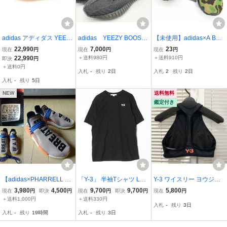
adidas アディダス YEEZ
adidas YEEZY BOOST
【未使用】adidas×A BAT
Y Boost 350V2 Fade イー
350 V2 オールブラック
HING APE/アディダス×エ
22,990
7,000
23
現在
円
現在
円
現在
円
ジーブースト350V2 フェ
イプ Ultra Boost 4.0 Bape
22,990
＋送料980円
＋送料910円
即決
円
ード ローカットスニーカ
Camo/ウルトラブースト
＋送料0円
入札
-
残り
2日
入札
2
残り
2日
ー US9/27cm パープル H
ベイプカモ F35097/27.5 /
入札
-
残り
5日
02795
080
NEW
送料無料
鑑定付き
【adidas×PHARRELL WI
「Y-3」 半袖Tシャツ LAR
Y-3 ワイスリー ヨウジヤ
LLIAMS】NMD HUMAN
GE ブラック メンズ
マモト アディダス 水着
3,980
4,500
9,700
9,700
5,800
現在
円
即決
円
現在
円
即決
円
現在
円
RACE TRAIL HU #AC736
スポーツブラ ブラック 黒
＋送料1,000円
＋送料330円
入札
-
残り
3日
1 SIZE:US10.5/JP28.5 (ア
フィットネス ブラトップ
入札
-
残り
19時間
入札
-
残り
3日
ディダス,ファレルウィリ
Mサイズ
アムス)