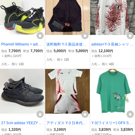
Pharrell Williams × adida
送料無料 Y-3 新品未使用
adidas×Y-3 長袖シャツ 日
s Crazy ファレル・ウィリ
スイムウェア 水着 xs ブ
本代表 Sサイズ
7,700
7,700
5,000
5,000
12,100
現在
円
即決
円
現在
円
即決
円
現在
円
アムス アディダス クレイ
ラック SWIMSUIT
＋送料1,320円
＋送料1,010円
入札
-
残り
1日
ジー BYW LVL X 27.0cm
入札
-
残り
1日
入札
-
残り
4日
箱付き 中古品◆131400
27.5cm adidas YEEZY B
アディダス Y-3 日本代表
Y-3(ワイスリー) GFX SS
OOST 350 V2 FU9006 ア
アウェイ オーセンティッ
TEE 2 グラフィックTシャ
1,320
3,100
3,839
3,839
現在
円
現在
円
現在
円
即決
円
ディダス イージーブース
クユニフォーム 上下セッ
ツ ツー メンズ 2XS 中古
＋送料1,000円
＋送料750円
＋送料770円〜