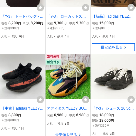
「Y-3」 トートバッグ - ブ
「Y-3」 ローカットスニ
【新品】 adidas YEEZY
ラック レディース
ーカー 26.5cm ブラック
BOOST イージーブースト
8,200
8,200
9,300
9,300
15,000
現在
円
即決
円
現在
円
即決
円
現在
円
メンズ
350V2 slate スレート 27c
＋送料330円
＋送料330円
＋送料880円
m あで アディダス
入札
-
残り
6日
入札
-
残り
6日
入札
-
残り
1日
最安値を見る
送料無料
鑑定付き
【中古】adidas YEEZY B
アディダス YEEZY BOOS
「Y-3」 シューズ 26.5cm
oost 350 V2 Core Black/R
T 700 ENFLAME AMBER
ブラック メンズ
8,800
6,980
6,980
18,000
現在
円
現在
円
即決
円
現在
円
ed スニーカー 26cm BY9
26.5
＋送料800円
18,000
即決
円
入札
-
残り
1日
612 ブラック ピンク アデ
＋送料330円
入札
-
残り
1日
ィダス[240010487802]
入札
-
残り
3日
最安値を見る