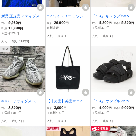
新品 正規品 アディダス
Y-3 ワイスリー ヨウジヤ
「Y-3」 キャップ SMALL
サッカー日本代表 2024 Y
マモト ニット カーディガ
ブラック メンズ
9,980
26,900
5,200
5,200
現在
円
現在
円
現在
円
即決
円
-3 オーセンティックユニ
ン サイズM バック サイド
11,880
送料未定
＋送料330円
即決
円
フォーム Sサイズ IS5611
ロゴ オーバーサイズ
＋送料320円
入札
-
残り
1日
入札
-
残り
2日
入札
-
残り
19時間
NEW
adidas アディダス スニー
【非売品】美品☆ Y-3 ノ
「Y-3」 サンダル 26.5cm
カー YEEZY BOOST 350
ベルティ トートバッグ/ワ
ブラック メンズ
8,800
3,000
9,000
9,000
現在
円
現在
円
現在
円
即決
円
V2 BLUE TINT 28cm
イスリー/大容量/ヨウジヤ
＋送料1,010円
＋送料600円
＋送料330円
マモト/キャンバス/ブラッ
入札
-
残り
1日
入札
-
残り
1日
入札
-
残り
5日
ク
送料無料
10%対象