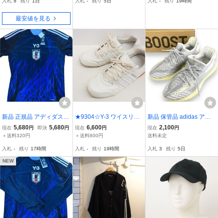
入札
8
残り
1日
入札
-
残り
5日
入札
-
残り
19時間
最安値を見る
新品 正規品 アディダス
★9304☆Y-3 ワイスリー
新品 保管品 adidas アデ
サッカー日本代表 2024 Y
SPRINT スプリント HR1
ィダス 靴 スニーカー YE
5,680
5,680
6,600
2,100
現在
円
即決
円
現在
円
現在
円
-3 レプリカ ユニフォーム
954 スニーカー 26㎝
EZY BOOST 350 V2 イー
＋送料320円
＋送料800円
送料未定
XLサイズ IU0964
ジーブースト 26.5㎝ 運動
入札
-
残り
17時間
入札
-
残り
19時間
入札
3
残り
5日
靴 シューズ 箱付き ロー
カット EF2905
NEW