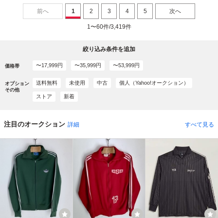
前へ
1
2
3
4
5
次へ
1〜60件/3,419件
絞り込み条件を追加
〜17,999円
〜35,999円
〜53,999円
価格帯
送料無料
未使用
中古
個人（Yahoo!オークション）
オプション
その他
ストア
新着
注目のオークション
詳細
すべて見る
注目度 No.1
注目度 No.2
注目度 No.3