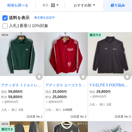
相場を調べる
おすすめ順
絞り込み
表示：
送料を表示
東京都を設定中
入札1番乗り10%対象
NEW
鑑定付き
アディダス ミドルトレフ
アディダス ユーゴスラビ
Y-3 ELITE 5 FOOTBALL L
ォイル ジャージ vert ヨー
ア製モデル バックプリン
ONG SLEEVE TEE Yohji
59,800
25,000
29,800
現在
円
現在
円
現在
円
ロッパ製 adidas ヴィンテ
ト付き ジャージ ヴィンテ
Yamamoto adidas ヨウジ
59,800
25,000
＋送料630円
即決
円
即決
円
ージ 青タグ made in franc
ージ adidas made in Yug
ヤマモト アディダス
＋送料800円
＋送料800円
入札
-
残り
1日
e フランス ルーマニア70
oslavia MEGAジップ ヨー
入札
-
残り
1日
入札
-
残り
22時間
s グリーン
ロッパトラック
注目度 No.1
注目度 No.2
注目度 No.3
NEW
鑑定付き