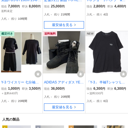
限定 adidas PHARRELL
27.5 ホワイト ワイスリー
das Roland Garrosモデ
7,000
8,000
25,000
2,800
4,400
現在
円
即決
円
現在
円
現在
円
即決
円
WILLIAMS ファレル SUP
スニーカー adidas Yohji Y
ル 使用極少数回
送料未定
入札
-
残り
21時間
入札
-
残り
4日
ERSTAR スーパースター
amamoto アディダス ヨ
入札
-
残り
10時間
ウジヤマモト JS1117
最安値を見る
鑑定付き
送料無料
NEW
Y-3 ワイスリー 七分袖ス
ADIDAS アディダス YEE
「Y-3」 半袖Tシャツ LAR
ウェット☆
ZY 950 M PIRATE BLACK
GE ブラック メンズ
1,000
3,500
36,000
6,300
6,300
現在
円
即決
円
現在
円
現在
円
即決
円
型番:AQ4831 サイズ:28.5
＋送料440円
＋送料330円
入札
-
残り
20時間
cm イージー ブーツ ☆良
入札
-
残り
20時間
入札
-
残り
6日
品☆[76-0727-E2]
最安値を見る
人気の製品