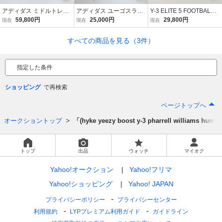
アディダス ミドルトレフォイル ジャージ vert ヨーロッパ製 adidas ヴィンテージ 青タグ made in france フランス ルーマニア70s グリーン
アディダス ユーゴスラビア製モデル バックプリント付き ジャージ ヴィンテージ adidas made in Yugoslavia MEGAジップ ヨーロッパトラック
Y-3 ELITE 5 FOOTBALL LONG SLEEVE TEE Yohji Yamamoto adidas ヨウジヤマモト アディダス
59,800円
25,000円
29,800円
現在
現在
現在
すべての商品を見る（3件）
指定した条件
ショッピング
ページトップへ
オークショントップ
「(hyke yeezy boost y-3 pharrell williams 
トップ
出品
ウォッチ
マイオク
Yahoo!オークション
Yahoo!フリマ
Yahoo!ショッピング
Yahoo! JAPAN
プライバシーポリシー
プライバシーセンター
利用規約
LYPプレミアム利用ガイド
ガイドライン