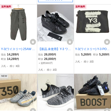
送料無料
送料無料
Y-3(ワイスリー) 25AW Y-
【新品.未使用】Y-3 ワイ
Y-3(ワイスリー) Y-3 POU
3 CUFFED TRACK PANT
スリー COUNTRY カント
CH メンズ 表記無 中古 古
14,289
26,000
5,269
5,269
現在
円
現在
円
現在
円
即決
円
メンズ JPN：S 中古 古着
リー スニーカー ブラック
着 0343
14,289
26,000
即決
円
即決
円
入札
-
残り
2日
0509
adidas アディダス
＋送料980円
入札
-
残り
3日
入札
-
残り
2日
NEW