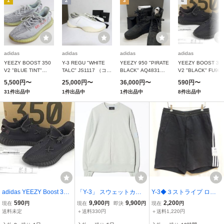
1
2
3
4
adidas
adidas
adidas
adidas
YEEZY BOOST 350
Y-3 REGU "WHITE
YEEZY 950 "PIRATE
YEEZY BOOST 35
V2 "BLUE TINT"
TALC" JS1117 （コア
BLACK" AQ4831
V2 "BLACK" FU90
B37571 （ブルーティ
ホワイト/タルク/ワン
（パイレートブラッ
（ブラック）
5,500円〜
25,000円〜
36,000円〜
590円〜
ント/グレー/レッド）
ダーホワイト）
ク/パイレートブラッ
31件出品中
1件出品中
1件出品中
8件出品中
ク/パイレートブラッ
ク）
adidas YEEZY Boost 350
「Y-3」 スウェットカッ
Y-3◆３ストライプ ロゴ
V2 ”Black” / 27.5cm / アデ
トソー SMALL グレー メ
パッチ スウェットショー
590
9,900
9,900
2,200
現在
円
現在
円
即決
円
現在
円
ィダス イージーブースト
ンズ
ツ（ブラック）サイズS/P
送料未定
＋送料330円
＋送料1,220円
350V2 ブラック FU9006
◆USED