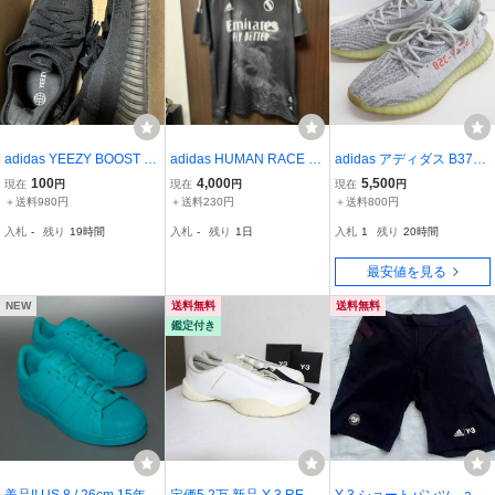
adidas YEEZY BOOST 35
adidas HUMAN RACE レ
adidas アディダス B3757
0 V2 ブラック 27cm
アルマドリード ユニフォ
1 YEEZY Boost 350 V2 Bl
100
4,000
5,500
現在
円
現在
円
現在
円
ーム HUMAN MADE コ
ue Tin スニーカー 26.5
＋送料980円
＋送料230円
＋送料800円
リンファレル NIGO
㎝
入札
-
残り
19時間
入札
-
残り
1日
入札
1
残り
20時間
最安値を見る
NEW
送料無料
送料無料
鑑定付き
美品!! US 8 / 26cm 15年製
定価5.2万 新品 Y-3 REGU
Y-3 ショートパンツ adi