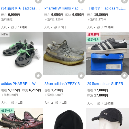
(34)箱付き★【adidas 】
Pharrell Williams × adida
［箱付き］adidas YEEZY
スニーカー ローカットス
s Tennis HU PK ファレ
BOOST 350 VS GW3774
6,900
6,050
6,050
19,800
現在
円
現在
円
即決
円
現在
円
ニーカー YEEZY Boost 3
ル・ウィリアムス × アデ
27.0cm
送料未定
＋送料1,320円
＋送料1,270円
50 V2 Israfil イスラーフィ
ィダス テニス オレオ 27.
入札
-
残り
19時間
入札
-
残り
5日
入札
-
残り
21時間
ール サイズ23cm 263023
0cm BOX付き 中古品◆13
92161
1389
NEW
送料無料
鑑定付き
adidas PHARRELL WILLI
28cm adidas YEEZY BO
29.5cm adidas SUPERST
AMS スニーカー 新品同様
OST 350 V2 STATIC EF2
AR 80s HUMAN MADE F
5,115
6,215
1,210
17,800
現在
円
即決
円
現在
円
現在
円
ID1531 ローカット シュ
905 アディダス イージー
Y0729 アディダス スーパ
＋送料850円
＋送料1,000円
17,800
即決
円
ーズ チーター柄 ロゴ カ
ブースト 350 V2 スタテ
ースター ヒューマンメイ
入札
-
残り
1日
入札
2
残り
1日
入札
-
残り
19時間
ジュアル 28.5cm アディ
ィック グレーH2-125494
ド ブラック
ダス 靴 B10451◆
2100000444366 OSK
鑑定付き