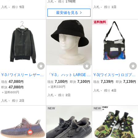
入札
-
残り
17時間
ル ウィリアムス カーキ 2
入札
-
残り
5日
入札
-
残り
1日
6.5 S41823
最安値を見る
送料無料
Y-3 / ワイスリー レザー
「Y-3」 ハット LARGE ブ
Y-3(ワイスリー) ロゴプリ
ロゴパッチ ジップパーカ
ラック メンズ
ント 総柄 2WAY トートバ
47,080
7,100
7,100
7,139
7,139
現在
円
現在
円
即決
円
現在
円
即決
円
ー
ッグ メンズ 表記無 中古
47,080
＋送料330円
即決
円
入札
-
残り
4日
古着 1222
＋送料600円
入札
-
残り
2日
入札
-
残り
2日
NEW
NEW