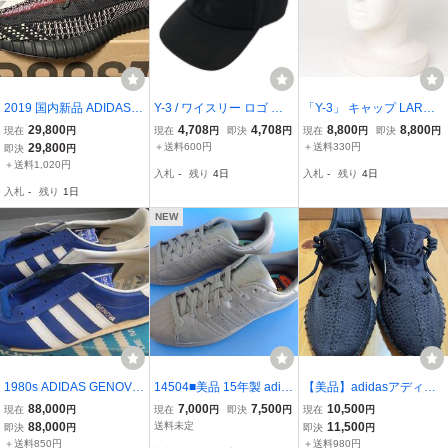
2019 国内新品 ADIDAS Y
Y-3 / ワイスリー ロゴ キ
「Y-3」 キャップ LARGE
EEZY BOOST 350 V2 YE
ャップ 帽子 / アジャスタ
ブラック メンズ
29,800
4,708
4,708
8,800
8,800
現在
円
現在
円
即決
円
現在
円
即決
円
CHEIL KANYE WEST ア
ー調整可 / ユニセックス
29,800
＋送料600円
＋送料330円
即決
円
ディダス イージー ブース
＋送料1,020円
入札
-
残り
4日
入札
-
残り
4日
ト イェチェイル カニエ
入札
-
残り
1日
ウェスト 25cm 7 FW5190
NEW
1980s ADIDAS GENOVA
14504■美品 15年製 adid
【美品】adidasアディダ
MADE IN JAPAN VINTAG
as SUPERSTAR PHARR
スYeezy Boost350 V2ブ
88,000
7,000
7,500
10,500
現在
円
現在
円
即決
円
現在
円
E SNEAKER ROM BLUE
ELL WILLIAMS アディダ
ラック10US スニーカー
88,000
送料未定
11,500
即決
円
即決
円
COLOR
ス スーパースター ファレ
黒
＋送料850円
＋送料980円