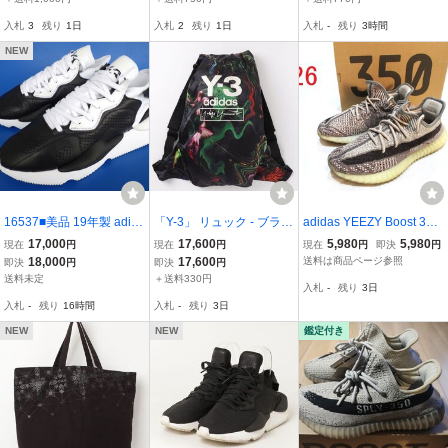
ト 350 V2 ブラックH2-12
ト
古着 0522
入札
3
残り
1日
入札
2
残り
1日
入札
-
残り
3時間
5495 2100000444373 O
SK
NEW
16537■美品 19年製 adid
「Y-3」 リュック - ブラッ
adidas YEEZY Boost 350
as Y-3 アディダス ワイス
ク メンズ
V2 Zyon 26㎝ US8 Used
17,000
17,600
5,980
5,980
現在
円
現在
円
現在
円
即決
円
リー 27.5 cm KAIWA EH1
中古 アディダス イージー
18,000
17,600
送料は商品ページ参照
即決
円
即決
円
398 カイワ レザー スニー
ブースト ザイオン タグ付
送料未定
＋送料330円
入札
-
残り
3日
カー
FZ1267
入札
-
残り
16時間
入札
-
残り
3日
NEW
NEW
鑑定付き