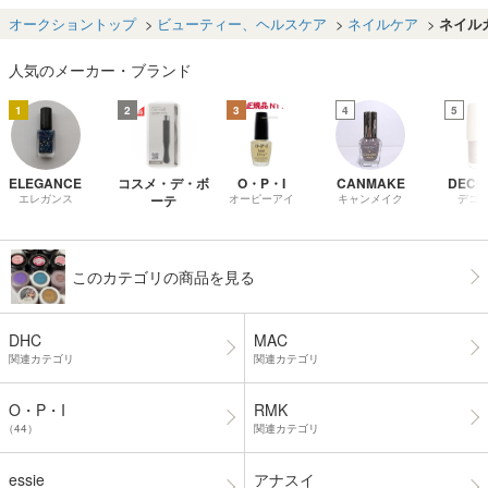
#11 #12 #15 #2
S08 X36 トップ
C728
4 BR03 4点セッ
ｍｌミ
0 #21 8.5ml 9点
コート べースコ
ト MC726
うに輝
オークショントップ
ビューティー、ヘルスケア
ネイルケア
ネイル
セット MC174
ート 16点セット
のポリ
MC083
ェル。
人気のメーカー・ブランド
1
2
3
4
5
ELEGANCE
コスメ・デ・ボ
O・P・I
CANMAKE
DECO
エレガンス
ーテ
オーピーアイ
キャンメイク
デコ
このカテゴリの商品を見る
DHC
MAC
関連カテゴリ
関連カテゴリ
O・P・I
RMK
（44）
関連カテゴリ
essie
アナスイ