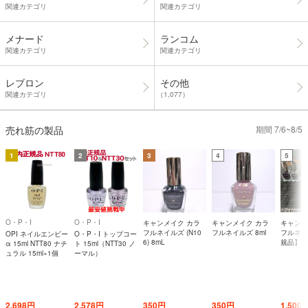
関連カテゴリ
関連カテゴリ
メナード
ランコム
関連カテゴリ
関連カテゴリ
レブロン
その他
関連カテゴリ
（1,077）
売れ筋の製品
期間 7/6~8/5
1
2
3
4
5
O・P・I
O・P・I
キャンメイク カラ
キャンメイク カラ
キャンメ
フルネイルズ (N10
フルネイルズ 8ml
フルネイ
OPI ネイルエンビー
O・P・I トップコー
6) 8mL
規品】
α 15ml NTT80 ナチ
ト 15ml（NTT30 ノ
ュラル 15ml×1個
ーマル）
2,698円
2,578円
350円
350円
1,500