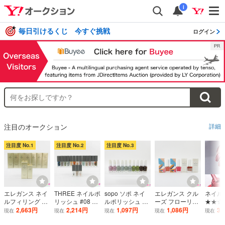
i
毎日引けるくじ 今すぐ挑戦
ログイン
注目のオークション
詳細
注目度 No.1
注目度 No.2
注目度 No.3
エレガンス ネイ
THREE ネイルポ
sopo ソポ ネイ
エレガンス クル
ネイルカ
ルフィリング 7m
リッシュ #08 #6
ルポリッシュ #0
ーズ フローリッ
★★☆
l ネイルケアカラ
0 #70 #72 #77 #
2 #03 #06 #07 #
ク ネイルラッカ
マニキ
2,663円
2,214円
1,097円
1,086円
3
現在
現在
現在
現在
現在
ー #01 #06 #10
126 #136 #123
08 10点セット M
ー X05 X06 PK0
トポリ