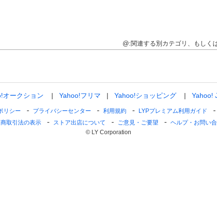
@:関連する別カテゴリ、もしく
oo!オークション
Yahoo!フリマ
Yahoo!ショッピング
Yahoo!
ポリシー
プライバシーセンター
利用規約
LYPプレミアム利用ガイド
定商取引法の表示
ストア出店について
ご意見・ご要望
ヘルプ・お問い合
© LY Corporation