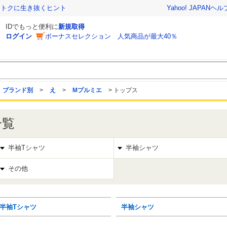
おトクに生き抜くヒント
Yahoo! JAPAN
ヘル
IDでもっと便利に
新規取得
ログイン
ボーナスセレクション 人気商品が最大40％
ブランド別
>
え
>
Mプルミエ
>
トップス
一覧
半袖Tシャツ
半袖シャツ
その他
半袖Tシャツ
半袖シャツ