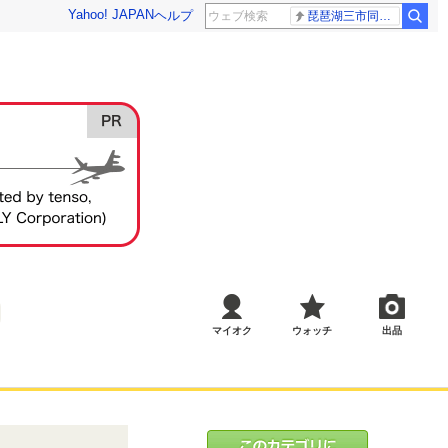
Yahoo! JAPAN
ヘルプ
琵琶湖三市同時花火 発表
マイオク
ウォッチ
出品