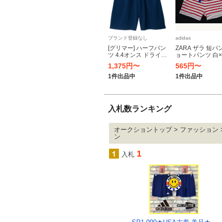
ブランド登録なし
adidas
[グリマー] ハーフパン
ZARA ザラ 短パ
ツ 4.4オンス ドライ
ョートパンツ 白
ハーフ パンツ [UVカ
ボーダー 男子 女
1,375円〜
565円〜
ット] 00325-ACP ネ
ッズ パンツ 春夏
イビー 150cm (日本サ
USED 古着 92㎝
1件出品中
1件出品中
イズ150相
月 24か月
入札数ランキング
オークショントップ > ファッション 
ン
1
入札