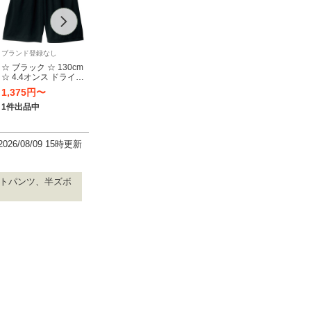
ブランド登録なし
BeBe Petits Pois Vert
MARKEY'S
Samans
☆ ブラック ☆ 130cm
L.BEAR.C 短パン 半
MARKEY'S Dickies マ
BARB
☆ 4.4オンス ドライハ
ズボン ブルー ストラ
ーキーズ パンツ 短パ
Saman
ーフパンツ キッズ グ
イプ チェック 男子 キ
ン ショートパンツ 男
Lago
1,375円〜
660円〜
1,274円〜
770
リマー ドライハーフ
ッズ パンツ 春夏
の子 女の子 キッズパ
パンツ
パンツ glimmer
USED 古着 95㎝
ンツ 100cm 古着
ズ ベビ
1件出品中
1件出品中
1件出品中
1件出
00325-ACP キッズ シ
USED 格安 プチプラ
子 子
ョートパンツ
子供服 安い
い US
2026/08/09 15時更新
ョートパンツ、半ズボ