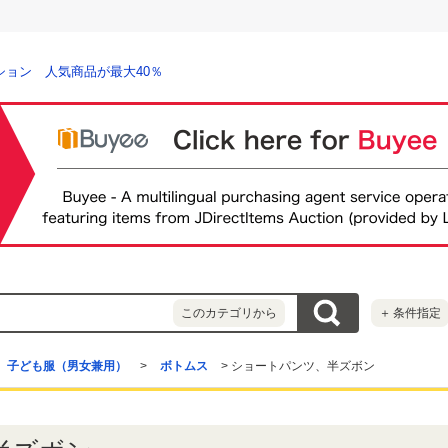
ション 人気商品が最大40％
このカテゴリから
＋
条件指定
子ども服（男女兼用）
>
ボトムス
>
ショートパンツ、半ズボン