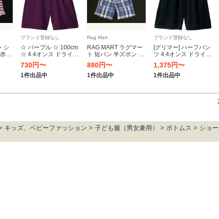
ブランド登録なし
Rag Mart
ブランド登録なし
ン シ
☆ パープル ☆ 100cm
RAG MART ラグマー
[グリマー] ハーフパン
×赤
☆ 4.4オンス ドライハ
ト 短パン 半ズボン 白
ツ 4.4オンス ドライ
子 キ
ーフパンツ キッズ グ
×青×グレー チェック
ハーフ パンツ [UVカ
730円〜
880円〜
1,375円〜
リマー ドライハーフ
男子 キッズ パンツ 春
ット] 00325-ACP ブ
 18か
パンツ glimmer
夏 USED 古着 95㎝
ラック 150cm (日本サ
1件出品中
1件出品中
1件出品中
00325-ACP キッズ シ
イズ150相当)
ョートパンツ
> キッズ、ベビーファッション > 子ども服（男女兼用） > ボトムス > シ