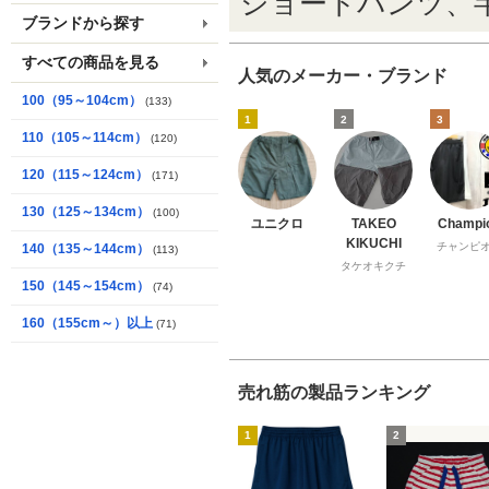
ショートパンツ、
ブランドから探す
すべての商品を見る
人気のメーカー・ブランド
100（95～104cm）
(133)
1
2
3
110（105～114cm）
(120)
120（115～124cm）
(171)
130（125～134cm）
(100)
ユニクロ
TAKEO
Champi
KIKUCHI
チャンピ
140（135～144cm）
(113)
タケオキクチ
150（145～154cm）
(74)
160（155cm～）以上
(71)
売れ筋の製品ランキング
1
2