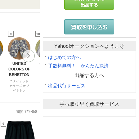
9
10
11
12
13
Yahoo!オークションへようこそ
はじめての方へ
UNITED
ジーユー
Lee
PUMA
MIZUNO
手数料無料！ かんたん決済
COLORS OF
リー
プーマ
ミズノ
出品する方へ
BENETTON
ユナイテッド
出品代行サービス
カラーズ オブ
ベネトン
手っ取り早く買取サービス
期間 7/9~8/8
6
7
8
9