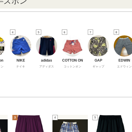
半ズボン
4
5
6
7
8
on
NIKE
adidas
COTTON ON
GAP
EDWIN
オン
ナイキ
アディダス
コットンオン
ギャップ
エドウィン
3
4
5