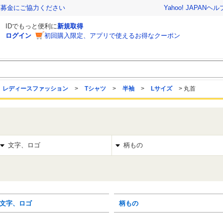
援募金にご協力ください
Yahoo! JAPAN
ヘル
IDでもっと便利に
新規取得
ログイン
初回購入限定、アプリで使えるお得なクーポン
レディースファッション
>
Tシャツ
>
半袖
>
Lサイズ
>
丸首
文字、ロゴ
柄もの
文字、ロゴ
柄もの