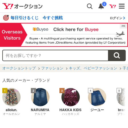
i
毎日引けるくじ 今すぐ挑戦
ログイン
オークショントップ
ファッション
キッズ、ベビーファッション
子
人気のメーカー・ブランド
1
2
3
4
5
allolun.
NARUMIYA
HAKKA KIDS
ジーユー
brans
オールオルン
ナルミヤ
ハッカキッズ
ブラン