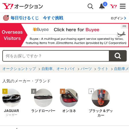
i
毎日引けるくじ 今すぐ挑戦
ログイン
オークショントップ
自動車、オートバイ
パーツ
ライト
自動車メ
人気のメーカー・ブランド
1
2
3
4
JAGUAR
ランドローバー
オンヨネ
ブラック＆デッ
ジャガー
カー