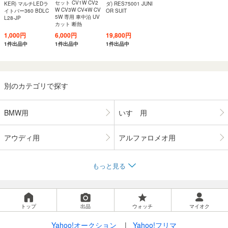
セット CV1W CV2
KER) マルチLEDラ
ダ) RES75001 JUNI
W CV3W CV4W CV
イトバー360 BDLC
OR SUIT
5W 専用 車中泊 UV
L28-JP
カット 断熱
1,000円
6,000円
19,800円
1件出品中
1件出品中
1件出品中
別のカテゴリで探す
BMW用
いすゞ用
アウディ用
アルファロメオ用
もっと見る
トップ
出品
ウォッチ
マイオク
Yahoo!オークション
Yahoo!フリマ