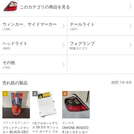
このカテゴリの商品を見る
ウィンカー、サイドマーカー
テールライト
（128）
（437）
ヘッドライト
フォグランプ
（665）
関連カテゴリ
その他
（152）
売れ筋の製品
期間 7/9~8/8
1
2
3
ブラック＆デッカー
オンヨネ
1台フルセットデリ
カ D5 D:5 サンシェ
ブラックアンドデッ
ONYONE RESEED
ード カーテン フル
カー (BLACK+DEC
A (オンヨネ レセー