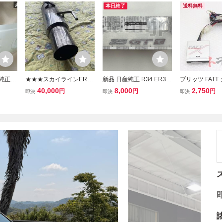
本日終了
送料無料
純正 E
★★★スカイラインER34
新品 日産純正 R34 ER34
ブリッツ FATT
5GT
4ドア 25GTターボ用 S
ENR34 スカイライン 25
イマー スカイラ
40,000
8,000
2,750
円
円
円
即決
即決
即決
 フロン
US製ストレートマフラー
GT-t リヤエンブレム ステ
Tターボ ER34
AB040
（付属 消音装置付き）
ッカー リアエンブレム ト
ラスト企画 送料無
付 即
★★★
ランク NISSAN SKYLINE
01899512
REAR EMBLEM JDM