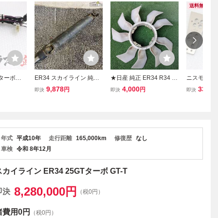
送料無料
 ターボタ
ER34 スカイライン 純正
★日産 純正 ER34 R34 ス
ニスモ AT
イン 25G
ノーマル プロペラシャフ
カイライン RB25DET NE
スカイライン
9,878
4,000
33,00
円
円
即決
即決
即決
 ４ドア ト
ト 1軸 ターボ AT用 RB25
O6 ネオ6 25GTターボ ラ
ボ ER34 
料 U 21
DET 25GT / 2T5-2101
ジエーターファン クーリ
企画 送料無料
ングファン★
354
年式
平成10年
走行距離
165,000km
修復歴
なし
車検
令和 8年12月
スカイライン ER34 25GTターボ GT-T
8,280,000
円
即決
（税0円）
諸費用
0円
（税0円）