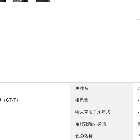
車種名
ボ（GT-T）
排気量
-
輸入車モデル年式
-
走行距離の状態
色の名称