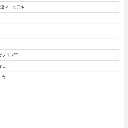
5速マニュアル
ガソリン車
なし
0 円