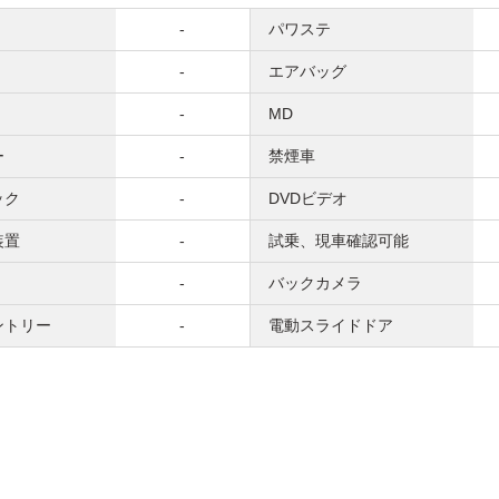
-
パワステ
-
エアバッグ
-
MD
ー
-
禁煙車
ック
-
DVDビデオ
装置
-
試乗、現車確認可能
-
バックカメラ
ントリー
-
電動スライドドア