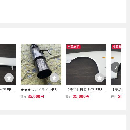
本日終了
本日終了
純正 ER34
★★★スカイラインER34
【美品】日産 純正 ER34
【美品】日産
 25GT-
4ドア 25GTターボ用 S
R34 スカイライン 25GT-
R34 スカイ
35,000
25,000
25,00
円
円
現在
現在
現在
イング リ
US製ストレートマフラー
T 2ドア フロントフェンダ
T 2ドア 
（付属 消音装置付き）
ー 左 カラーNo.QM1
ー 右 カラー
★★★