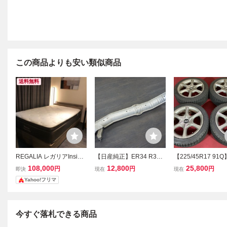
この商品よりも安い類似商品
送料無料
REGALIA レガリアInsigni
【日産純正】ER34 R34
【225/45R17 91Q
a セミダブル インシグ
スカイライン 25GT-T 2ド
4 R34 スカイライン
108,000
12,800
25,800
円
円
円
即決
現在
現在
ニア KINGSDOWN キン
ア フロントパイプ RB25
-T 純正 17×7.5J +4
Yahoo!フリマ
グスダウン マットレ
DET
PCD114.3 5H 4
ス 定価21万
(721-3)
今すぐ落札できる商品