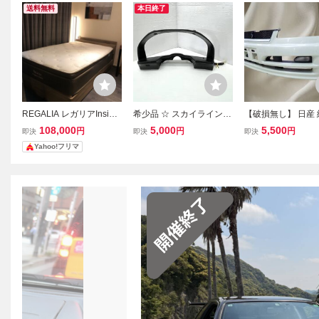
送料無料
本日終了
REGALIA レガリアInsigni
希少品 ☆ スカイライン 2
【破損無し】 日産 
a セミダブル インシグ
5GT-X ターボ ER34 後期
R34 スカイライン 2
108,000
5,000
5,500
円
円
円
即決
即決
即決
ニア KINGSDOWN キン
日産純正 メーターフード
2ドア 後期 ターボ
Yahoo!フリマ
グスダウン マットレ
パネル SECURITY ランプ
トバンパー 62022-
ス 定価21万
付 ☆
白系 グリル ダクト
納 在庫有 棚