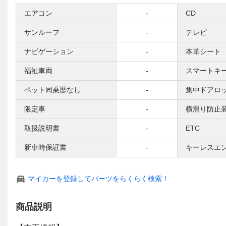
エアコン
-
CD
サンルーフ
-
テレビ
ナビゲーション
-
本革シート
福祉車両
-
スマートキ
ペット同乗歴なし
-
集中ドアロ
限定車
-
横滑り防止
取扱説明書
-
ETC
新車時保証書
-
キーレスエ
マイカーを登録してパーツをらくらく検索！
商品説明