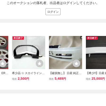
このオークションの落札者、出品者はログインしてください。
ログイン
本日終了
本日終了
】ER3
希少品 ☆ スカイライン 2
【破損無し】 日産 純正 E
【希少!!】日産 
 25GT
5GT-X ターボ ER34 後期
R34 スカイライン 25GT
R34 スカイライン
2,500
5,489
25,000
円
円
円
現在
現在
現在
0 φ66
日産純正 メーターフード
2ドア 後期 ターボ フロン
T 2ドア リアウ
本セット
パネル SECURITY ランプ
トバンパー 62022-AB040
アスポイラー
付 ☆
白系 グリル ダクト付 即
納 在庫有 棚