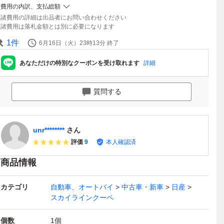
諸費用の内訳、支払総額
諸費用の詳細は出品者にお問い合わせください
諸費用は落札金額とは別に必要になります
1
件
6月16日（火）23時13分
終了
あなただけの特別なクーポンを受け取れます
詳細
質問する
unr********
さん
評価
9
本人確認済
商品情報
カテゴリ
自動車、オートバイ
中古車・新車
日産
スカイラインクーペ
個数
1
個