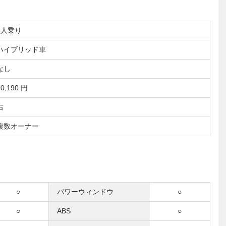
5人乗り
ハイブリッド車
なし
10,190 円
右
複数オーナー
○
パワーウィンドウ
○
○
ABS
○