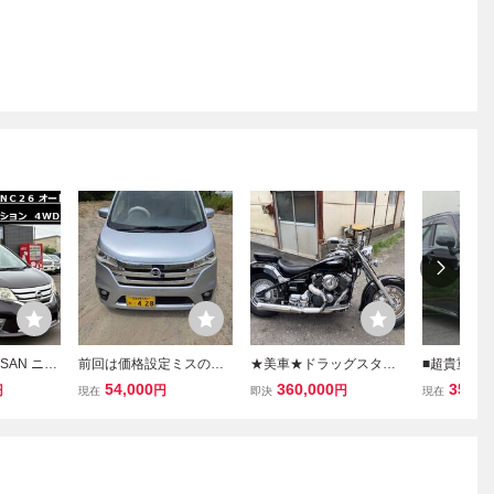
SSAN ニッ
前回は価格設定ミスのた
★美車★ドラッグスター4
■超貴重！平
C26 ハイ
め再出品いたします★平
00 クラシック 走行24567
BA-LA25
54,000
360,000
358,0
円
円
円
現在
即決
現在
Vセレクシ
成25年8月 デイズ ハイウ
キロ エンジン始動動画あ
ョイ FX S
WD バッ
ェイスターX DBA-B21W
り！返品可能！車検付
記録簿多数付
Pスタ 売
★車検令和8年8月29日ま
き！VH01J
1オーナー ナ
で★走行116,675km
ドラレコ 