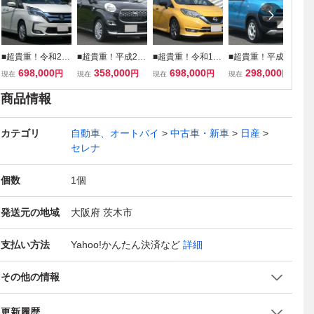
■超貴重！令和2年
■超貴重！平成29
■超貴重！令和1年
■超貴重！平成27
■
10月 5AA-SGC27
年8月DBA-LA250
8月 DAA-HE12型
年2月 DBA-MS31
1
698,000
358,000
698,000
298,000
円
円
円
円
現在
現在
現在
現在
現
型 パールのランデ
A型 ピクシスジョ
ノートe-POWER
S型 フレアクロス
W
ィHV 無事故 実走
イ FX SAⅡ 新車保
メダリスト ブラッ
オーバー XG レー
ホ
商品情報
行 禁煙車 上級2.0
証書 記録簿多数付
クアロー 新車保証
ダーブレーキサポ
新
G 両側Pドア 純正
実走行 実質1オー
書付 実走行32600
ート ブルーツート
行
カテゴリ
9インチナビ ETC
自動車、オートバイ
ナー ナビ TV ETC
キロ 純正ナビ TV
中古車・新車
ン ナビ TV ETC 車
日産
ー
スマートキー2個
ドラレコ 検査有
アラウンドビュー
検令和10年2月24
検
セレナ
付
日
日
個数
1
個
発送元の地域
大阪府 茨木市
支払い方法
Yahoo!かんたん決済
など
詳細
その他の情報
更新履歴