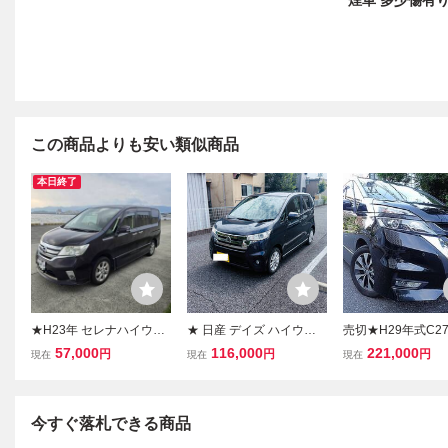
煙車 多少傷有
この商品よりも安い類似商品
本日終了
★H23年 セレナハイウェ
★ 日産 デイズ ハイウェ
売切★H29年式C2
イスターＪ パッケージ 走
イスターJ ★無事故・禁
ナハイウェイスター
57,000
116,000
221,000
円
円
円
現在
現在
現在
行距離126,261キロ バッ
煙車・機関良好★ 車検令
クション 車検付 純
クカメラ 両側パワースラ
和9年5月 ★純正ナビ・フ
ビ・地デジTV・両
イドドア 8人乗り ETC☆
ルセグTV・ETC★
ラ・全周囲カメラ
売切☆西宮市★
今すぐ落札できる商品