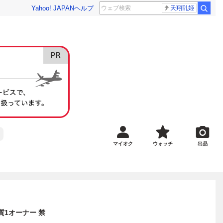
Yahoo! JAPAN
ヘルプ
天翔乱姫
マイオク
ウォッチ
出品
質1オーナー 禁