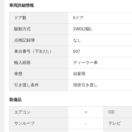
車両詳細情報
ドア数
5ドア
駆動方式
2WD(2駆)
点検記録簿
なし
車台番号（下3けた）
507
輸入経路
ディーラー車
車歴
自家用
引き渡し条件
現状引き渡し
装備品
エアコン
○
CD
サンルーフ
-
テレビ