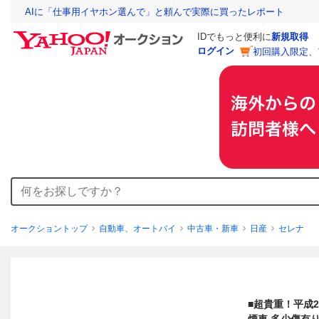
AIに「仕事用イヤホン選んで」と頼んで実際に買ったレポート
IDでもっと便利に
新規取得
ログイン
初回購入限定、
オークショントップ
自動車、オートバイ
中古車・新車
日産
セレナ
■超貴重！平成2