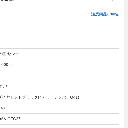
違反商品の申告
日産 セレナ
,000 cc
実走行
ダイヤモンドブラックP(カラーナンバーG41)
CVT
DAA-GFC27