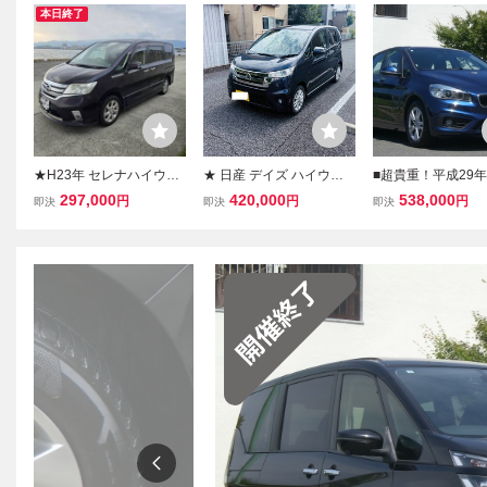
本日終了
★H23年 セレナハイウェ
★ 日産 デイズ ハイウェ
■超貴重！平成29年
イスターＪ パッケージ 走
イスターJ ★無事故・禁
故 実走行49000キ
297,000
420,000
538,000
円
円
円
即決
即決
即決
行距離126,261キロ バッ
煙車・機関良好★ 車検令
車 BMW 218i ア
クカメラ 両側パワースラ
和9年5月 ★純正ナビ・フ
ツアラー 紺 純正ナ
イドドア 8人乗り ETC☆
ルセグTV・ETC★
メラ Rソナー ミラ
売切☆西宮市★
スマートキー2個