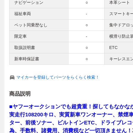
ナビゲーション
○
本革シート
福祉車両
-
スマートキ
ペット同乗歴なし
○
集中ドアロ
限定車
-
横滑り防止
取扱説明書
○
ETC
新車時保証書
○
キーレスエ
マイカーを登録してパーツをらくらく検索！
商品説明