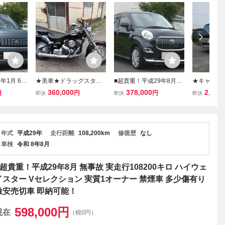
年1月 6B
★美車★ドラッグスター4
■超貴重！平成29年8月D
★キャンピ
GN カスタ
00 クラシック 走行24567
BA-LA250A型 ピクシスジ
サロンでも
360,000
378,000
2,200
円
円
円
即決
即決
即決
ンシング 新
キロ エンジン始動動画あ
ョイ FX SAⅡ 新車保証書
ランドサル
行28500
り！返品可能！車検付
記録簿多数付 実走行 実質
年式トヨ
 禁煙車 車
き！VH01J
1オーナー ナビ TV ETC
実走行920
19日
ドラレコ 検査有
特典あり！
年式
平成29年
走行距離
108,200km
修復歴
なし
車検
令和 8年8月
■超貴重！平成29年8月 無事故 実走行108200キロ ハイウェ
イスター Vセレクション 実質1オーナー 禁煙車 多少傷有り
激安売切車 即納可能！
598,000
円
現在
（税0円）