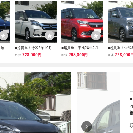
 無事
■超貴重！令和2年10月 5
■超貴重！平成28年2月 D
■超貴重！令和3
ロ 禁煙
AA-SGC27型 パールのラ
AA-MA36S 新車保証書付
A-JH3型 N-W
728,000
298,000
728,000
円
円
即決
即決
即決
クティブ
ンディHV 無事故 実走行
無事故 実走行158900キ
ム L ホンダセ
ビ Bカ
禁煙車 上級2.0G 両側Pド
ロ 禁煙車 両側Pスライド
車保証書付 実走
ーETC
ア 純正9インチナビ ETC
ドア 純正ナビ TV Bカメラ
キロ 1オーナー
スマートキー2個付
ETC 車検付！
検令和10年1月