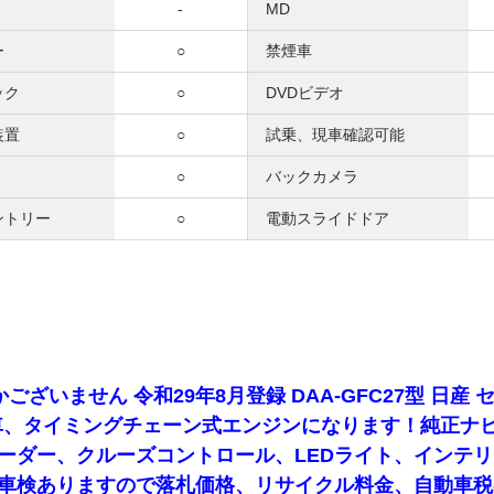
-
MD
ー
○
禁煙車
ック
○
DVDビデオ
装置
○
試乗、現車確認可能
○
バックカメラ
ントリー
○
電動スライドドア