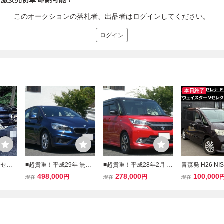
り激安売切車 即納可能！
このオークションの落札者、出品者はログインしてください。
ログイン
本日終了
7セレ
■超貴重！平成29年 無事
■超貴重！平成28年2月 D
青森発 H26 NI
Vセレ
故 実走行49000キロ 禁煙
AA-MA36S 新車保証書付
サン セレナ FN
498,000
278,000
100,000
円
円
現在
現在
現在
正ナ
車 BMW 218i アクティブ
無事故 実走行158900キ
ウェイスター 
側Pス
ツアラー 紺 純正ナビ Bカ
ロ 禁煙車 両側Pスライド
ョン オートマ 4
メラ Rソナー ミラーETC
ドア 純正ナビ TV Bカメラ
クカメラ ETC 
スマートキー2個
ETC 車検付！
切!!