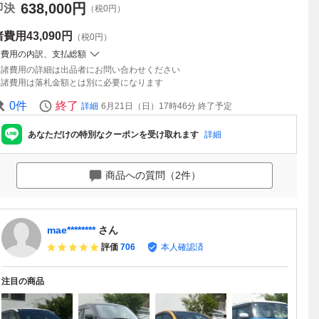
638,000
円
即決
（税0円）
諸費用
43,090円
（税0円）
諸費用の内訳、支払総額
諸費用の詳細は出品者にお問い合わせください
諸費用は落札金額とは別に必要になります
0
件
終了
詳細
6月21日（日）17時46分
終了予定
あなただけの特別なクーポンを受け取れます
詳細
商品への質問（2件）
mae********
さん
評価
706
本人確認済
注目の商品