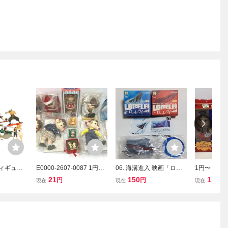
フィギュア
E0000-2607-0087 1円出
06. 海溝進入 映画「ロー
1円〜 不二家
 ONE P
品 おもちゃ 人形 不二家
レライ」フィギュアコレ
ヤ ペコちゃ
21
150
1
円
円
円
現在
現在
現在
ス 鬼滅の
ペコちゃん ポコちゃん お
クション 海洋堂 検 非売
ゃん ミルキ
ル 等 ソ
すわり人形 首振り人形 他
品 セブンイレブン限定 L
フィギュア 
ちゃ コレ
おまとめ
ORELEI 谷明 榎木ともひ
ョップ袋付
で ヴィネット