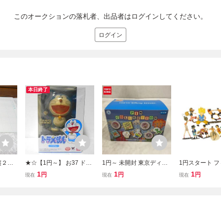
このオークションの落札者、出品者はログインしてください。
ログイン
本日終了
縦２８
★☆【1円～】 お37 ドラ
1円～ 未開封 東京ディズ
1円スタート 
えもん フィギュアーツゼ
ニーリゾート トイストー
まとめ15点セット
1
1
1
円
円
円
現在
現在
現在
ロ バンダイ コレクション
リーホテル ピンコレクシ
IECE ワンピー
おもちゃ フィギュア おも
ョン 1BOX
刃 ドラゴンボー
ちゃ 人形☆★
フビ 人形 おも
クション