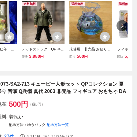
送料無料
送料無料
送料無料
ビ年 非
デッドストック QP キュ
未使用 非売品 お祭り
フィギュア/
ィギュ
ーピー 石田小鳥 フィギュ
金魚すくい 屋台 オイ
ョン 夏祭り
3,980
500
5,060
円
円
即決
即決
即決
ア
ア レグルス限定版 ダイ
ルチャーム ミニフィギ
ブ カーキランチコートv
ュア キーホルダー 夏祭
er.
り 薄紫の金魚
H073-SA2-713 キューピー人形セット QPコレクション 夏
祭り 音頭 Q兵衛 眞代 2003 非売品 フィギュア おもちゃ DA
500
円
現在
（税0円）
送料
着払い
配送方法
ゆうパック
配送方法一覧
27
件
6月14日（日）22時4分
終了