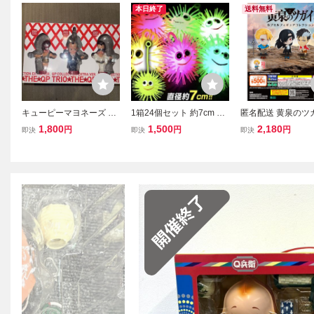
本日終了
送料無料
キューピーマヨネーズ ト
1箱24個セット 約7cm 光
匿名配送 黄泉のツガ
リオザキューピー フィギ
るスマイルボール ヨー
OMI NO TSUGAI
1,800
1,500
2,180
円
円
円
即決
即決
即決
ュア 3体セット 当選品 非
ヨー 光るおもちゃ 景品
ルフィギュアコレ
売品 トリオザQP QP フィ
おもちゃ 縁日 イベン
ン 全4種 コンプリ
ギュアコレクション
ト 景品 お祭り 夏祭
チャ フィギュア 
り