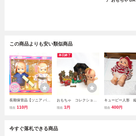
ア おもちゃ DA
この商品よりも安い類似商品
本日終了
長期保管品【ソニア パー
おもちゃ コレクショ
キューピー人形 
ク】QPコレクション キュ
ン キューピー人形/シー
センチぐらい
110
1
400
円
円
円
現在
現在
現在
ーピー人形 Q兵衛&眞代
サー置物/赤べこ/ほか お
夏祭り 2体セット★状態
まとめ【EHAD0020】
考慮/現状品@80
今すぐ落札できる商品