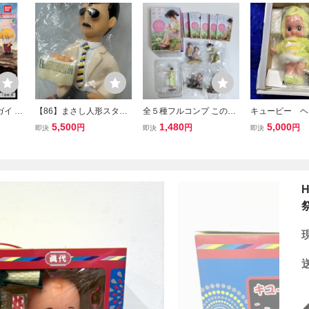
イ Y
【86】まさし人形スタン
全５種フルコンプ この世
キューピー ヘ
 カプセ
ダードスコッチEG Scotc
界の(さらにいくつもの)片
売品 人形 フ
5,500
1,480
5,000
円
円
円
即決
即決
即決
クショ
h【非売品】田代まさし人
隅に ヴィネットコレクシ
ア 定形外 レ
ート ガ
形【新中古】ソフビ人形
ョン 検) 海洋堂 非売品 香
バンダイ
当時品 マーシー人形 キャ
川雅彦 松本栄一郎 すずさ
ンペーン品
ん ミニQ