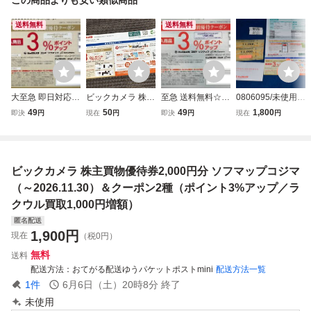
送料無料
送料無料
大至急 即日対応
ビックカメラ 株主
至急 送料無料☆コ
0806095/未使用/
送料無料☆ビック
優待 3%ポイント
ジマ 株主限定クー
株主優待券/ビック
49
50
49
1,800
即決
円
現在
円
即決
円
現在
円
カメラ 株主限定ク
アップ + ラクウル
ポン 3%ポイント
カメラ優待券/200
ーポン 3%ポイン
買取1,000円増額
アップ ビックカメ
0円分/2026/11/30
トアップ コジマ
クーポン
ラ ソフマップ 株
まで/ポイント消費
ソフマップ 株主優
主優待券 即日対応
に/コジマ/ソフマ
ビックカメラ 株主買物優待券2,000円分 ソフマップコジマ
待券 コード通知
コード 最新 ポイ
ップ
ポイント消化 即決
ント消化 即決
（～2026.11.30）＆クーポン2種（ポイント3%アップ／ラ
クウル買取1,000円増額）
匿名配送
1,900
円
現在
（税0円）
無料
送料
配送方法
おてがる配送ゆうパケットポストmini
配送方法一覧
1
件
6月6日（土）20時8分
終了
未使用