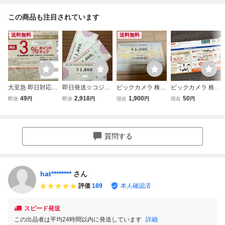
この商品も注目されています
送料無料
送料無料
大至急 即日対応
即日発送☆コジマ
ビックカメラ 株主
ビックカメラ 株主
送料無料☆ビック
株主優待券3000円
優待 2026.11.30
優待 3%ポイント
49
2,918
1,900
50
即決
円
即決
円
現在
円
現在
円
カメラ 株主限定ク
分 ビックカメラ
まで 1000円2 送
アップ + ラクウル
ーポン 3%ポイン
ソフマップ コジマ
料無料
買取1,000円増額
トアップ コジマ
ネット お買物優待
クーポン
ソフマップ 株主優
券 割引券 クーポ
質問する
待券 コード通知
ン ポイント消化 P
ポイント消化 即決
ayPay 最新 即決
hat********
さん
評価
189
本人確認済
スピード発送
この出品者は平均24時間以内に発送しています
詳細