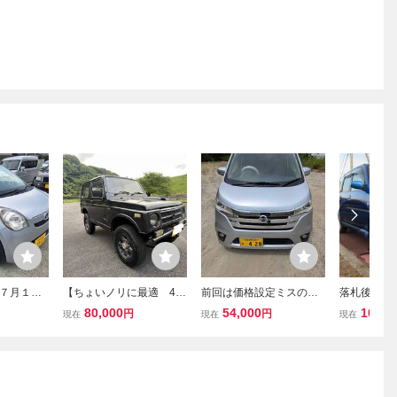
７月１５
【ちょいノリに最適 4W
前回は価格設定ミスのた
落札後、車
 ４ナンバ
D 楽々AT車】スズキ ジ
め再出品いたします★平
連絡取れず
80,000
54,000
100,0
円
円
現在
現在
現在
０９５１
ムニー JA11 平成6年
成25年8月 デイズ ハイウ
タークーラ
式 281,503㎞ 4WD AT
ェイスターX DBA-B21W
ャージャー
車検令和8年12月23日
★車検令和8年8月29日ま
レオ ＲＳ
特別限定車 栃木県那須
で★走行116,675km
０年７月１