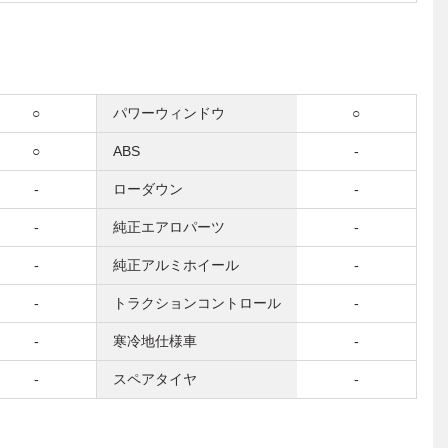
○
パワーウィンドウ
○
○
ABS
-
-
ローダウン
-
-
純正エアロパーツ
-
-
純正アルミホイール
-
-
トラクションコントロール
-
-
寒冷地仕様車
-
-
スペアタイヤ
-