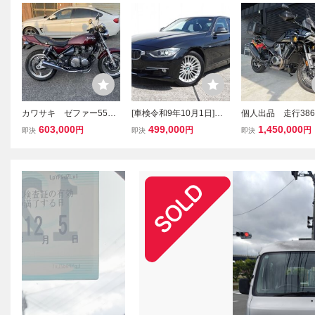
カワサキ ゼファー550 4
[車検令和9年10月1日]室
個人出品 走行386
00登録 車検令和11年7
内保管車/F30型/320iラグ
車検令和9年12月
603,000
499,000
1,450,000
円
円
円
即決
即決
即決
月14日まで ゼファー40
ジュアリー/黒本革/ナビ,D
TC USB電源 ハ
0 ZR550B ZX400AE
TV＆DVD走行中可,BT,B
ビッドソン パンア
カメラ,ドラレコ/13回BM
1250 スペシャル 
W記録簿/機関絶好調
ケース付