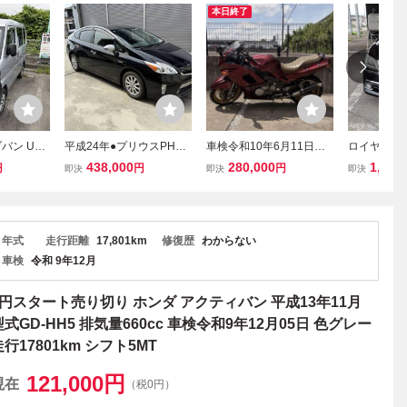
本日終了
バン U61
平成24年●プリウスPHV●
車検令和10年6月11日ま
ロイヤルサ
0km 車検令
S●車検令和9年3月●すぐ
で カワサキ ZZR400 N
リット ４
438,000
280,000
1,400
円
円
円
即決
即決
即決
MT 整備済
乗り出し可能●無事故、実
型 カスタムペイント
18万台 車
キャンプ
走行
川崎 ミュータントクリ
月
スタル 結晶塗装
年式
走行距離
17,801km
修復歴
わからない
車検
令和 9年12月
1円スタート売り切り ホンダ アクティバン 平成13年11月
型式GD-HH5 排気量660cc 車検令和9年12月05日 色グレー
走行17801km シフト5MT
121,000
円
現在
（税0円）