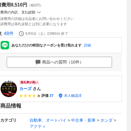
諸費用
8,510円
（税0円）
諸費用の内訳、支払総額
諸費用の詳細は出品者にお問い合わせください
諸費用は落札金額とは別に必要になります
48
件
6月6日（土）22時0分
終了
あなただけの特別なクーポンを受け取れます
詳細
商品への質問（10件）
落札率が高い
カーズ
さん
評価
37
本人確認済
商品情報
カテゴリ
自動車、オートバイ
中古車・新車
ホンダ
アクティ