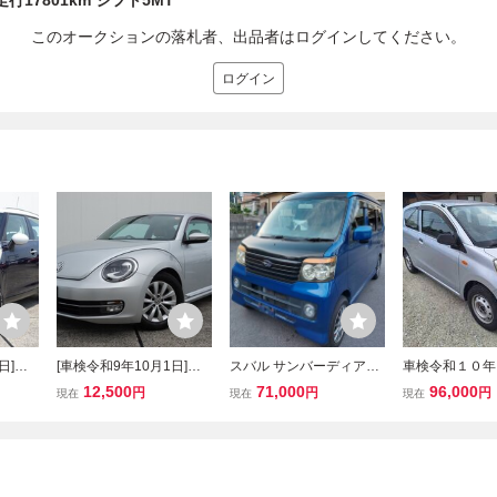
走行17801km シフト5MT
このオークションの落札者、出品者はログインしてください。
ログイン
日]超
[車検令和9年10月1日]極
スバル サンバーディアス
車検令和１０年
クーパー
上美車/ザ・ビートルデザ
4WD S331 AT 平成21年
日 キーレス
12,500
71,000
96,000
円
円
円
現在
現在
現在
走行5
イン/ターボ車/革調シー
式 車検令和8年11月6日
ー 走行距離１
DVD走
ト/ナビ.DTV＆DVD再生走
ウォーターポンプ交換 ダ
３ｋｍ
/18in
行中可,BT,Bカメラ/前後ド
イハツ アトレーワゴン
ラレコ/機関絶好調
OEM 広島県