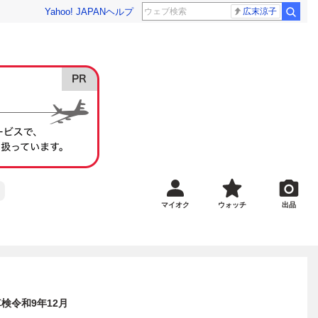
Yahoo! JAPAN
ヘルプ
広末涼子
マイオク
ウォッチ
出品
車検令和9年12月