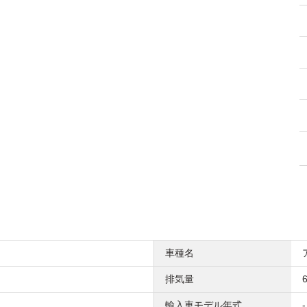
車種名
排気量
6
輸入車モデル年式
-