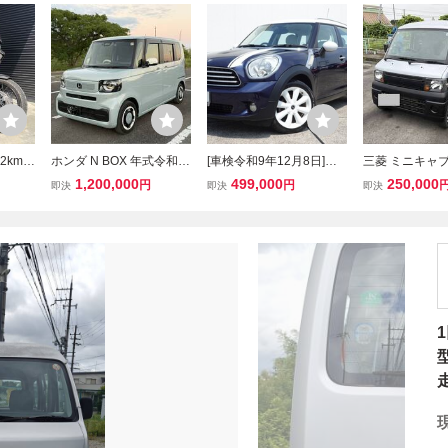
2km
ホンダ N BOX 年式令和6
[車検令和9年12月8日]超
三菱 ミニキャブ
まで E
年4月 走行距離14,750K
極上美車/R60系/クーパー
V 低走行 5700
1,200,000
499,000
250,000
円
円
即決
即決
即決
ーレーダ
m 型式 6BA-JF5 車検 2年
クロスオーバー/低走行5
和9年11月迄 5
メリカ
間 ETC 左右スライドドア
万㎞台/ナビ,DTV＆DVD走
み 売り切り 軽
パニア
行中可能,BT,Bカメラ/18in
釣り
バリ山/機関絶好調