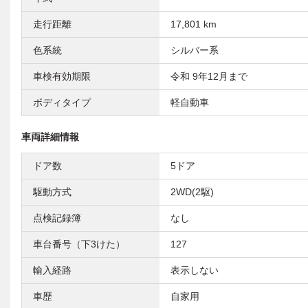
走行距離
17,801 km
色系統
シルバー系
車検有効期限
令和 9年12月まで
ボディタイプ
軽自動車
車両詳細情報
ドア数
5ドア
駆動方式
2WD(2駆)
点検記録簿
なし
車台番号（下3けた）
127
輸入経路
表示しない
車歴
自家用