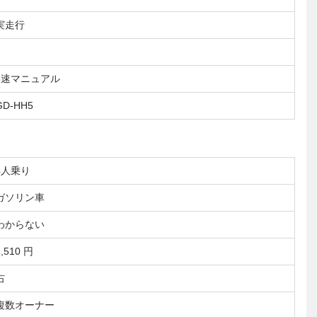
実走行
5速マニュアル
GD-HH5
4人乗り
ガソリン車
わからない
8,510 円
右
複数オーナー