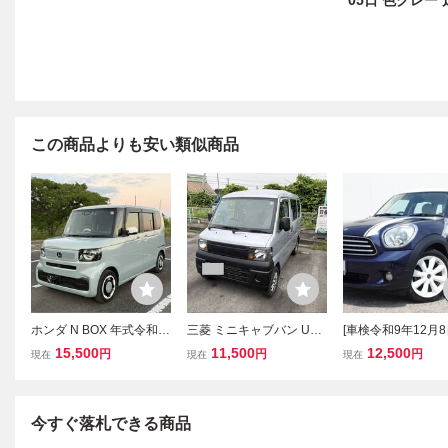
05日 色グレー 
この商品よりも安い類似商品
ホンダ N BOX 年式令和6
三菱 ミニキャブバン U61
[車検令和9年12月8
年4月 走行距離14,750K
V 低走行 57000km 車検令
極上美車/R60系/
15,500
11,500
12,500
円
円
円
現在
現在
現在
m 型式 6BA-JF5 車検 2年
和9年11月迄 5MT 整備済
クロスオーバー/低
間 ETC 左右スライドドア
み 売り切り 軽キャンプ
万㎞台/ナビ,DTV＆
釣り
行中可能,BT,Bカメラ
バリ山/機関絶好調
今すぐ落札できる商品