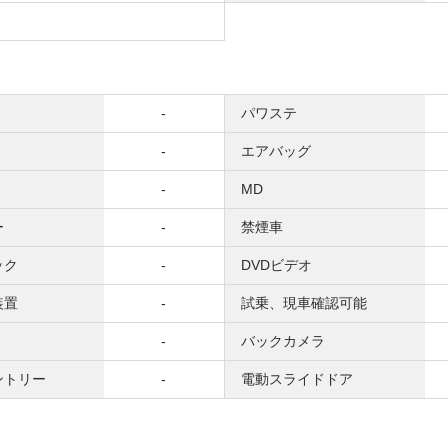
-
パワステ
-
エアバッグ
-
MD
ー
-
禁煙車
ック
-
DVDビデオ
装置
-
試乗、現車確認可能
-
バックカメラ
ントリー
-
電動スライドドア