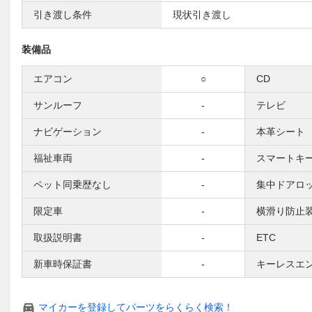
引き渡し条件
現状引き渡し
装備品
エアコン
○
CD
サンルーフ
-
テレビ
ナビゲーション
-
本革シート
福祉車両
-
スマートキ
ペット同乗歴なし
-
集中ドアロ
限定車
-
横滑り防止
取扱説明書
-
ETC
新車時保証書
-
キーレスエ
マイカーを登録してパーツをらくらく検索！