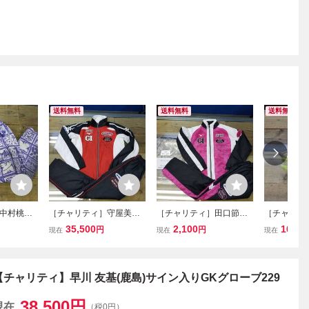
送料無料
送料無料
送料無料
中村桃佳
［チャリティ］守屋美穂
［チャリティ］田口節子
［チャリテ
グスーツ
選手 レーシングスーツ
選手 A レーシングスー
選手 B 
35,500
2,100
10,50
円
円
現在
現在
現在
セット
ツセット
セット
【チャリティ】早川 友基(鹿島)サイン入りGKグローブ229
38,500
円
現在
（税0円）