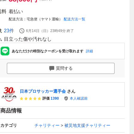
送料
着払い
配送方法
宅急便（ヤマト運輸）
配送方法一覧
23
件
6月14日（日）23時49分
終了
目立った傷や汚れなし
あなただけの特別なクーポンを受け取れます
詳細
質問する
日本プロサッカー選手会
さん
評価
1390
本人確認前
商品情報
カテゴリ
チャリティー
被災地支援チャリティー