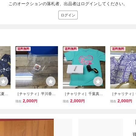
このオークションの落札者、出品者はログインしてください。
ログイン
送料無料
送料無料
送料無料
尾夏海
［チャリティ］平川香織
［チャリティ］千葉真弥
［チャリティ］
スーツ
選手 ヘルメットシール
選手 Tシャツ＋プロペラ
選手 レーシン
2,000
2,000
2,000
円
円
円
現在
現在
現在
ド