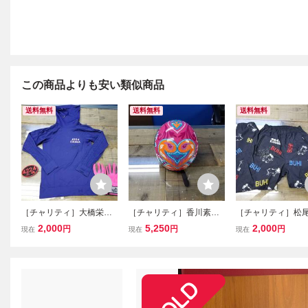
この商品よりも安い類似商品
送料無料
送料無料
送料無料
［チャリティ］大橋栄里
［チャリティ］香川素子
［チャリティ］松
佳選手 A ロングTシャ
選手 ヘルメット+サイン
選手 レーシング
2,000
5,250
2,000
円
円
円
現在
現在
現在
ツ＋レーシンググローブ
色紙