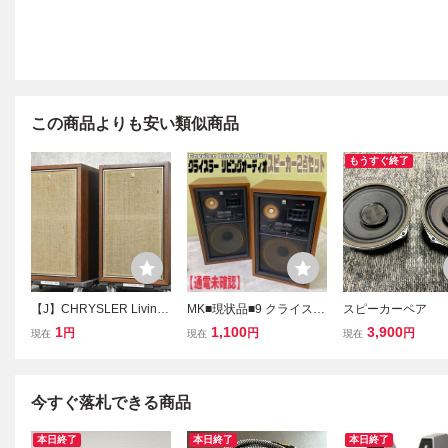
この商品よりも安い類似商品
もうすぐ終了
【J】CHRYSLER Living
MK■現状品■9 クライスラ
スピーカーペア
Audio CE-2acII スピーカ
ー リビングオーディオ ス
1
1,100
3,900
円
円
円
現在
現在
現在
ーペア クライスラー 326
ピーカー 2点セット CE1-
4935
aⅡ 3Way システム ペア
Crysler Living Audio 通電
未確認 中古
今すぐ落札できる商品
本日終了
本日終了
本日終了