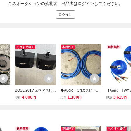
このオークションの落札者、出品者はログインしてください。
ログイン
もうすぐ終了
本日終了
送料無料
BOSE 201V ②ペアスピー
◆Audio Craft/スピーカ
【新品】【WYVE
カー ジャンク
ーケーブル SLX 2.6m ペ
セット【バナナ
4,000
1,100
3,619
円
円
円
現在
現在
即決
アー◆
工済】By 24K 
スピーカー 純銅
ーブル 完成品
青 2本1組セット
送料無料
本日終了
もうすぐ終了