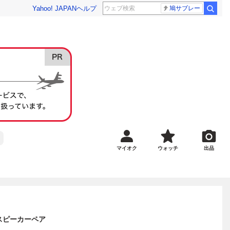
Yahoo! JAPAN
ヘルプ
鳩サブレー
マイオク
ウォッチ
出品
Ⅱ スピーカーペア