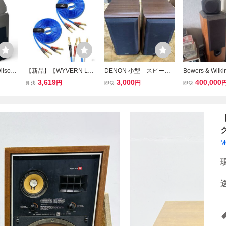
son
【新品】【WYVERN LR
DENON 小型 スピーカ
Bowers & Wilk
ウィルソ
セット【バナナプラグ加
ー ペア USC-M7
ATRIX 802 Ser
3,619
3,000
400,000
円
円
即決
即決
即決
ーカー
工済】By 24K AUDIO】
ーカーペア 木目
響機材
スピーカー 純銅プラグ ケ
N ペア B W Wil
5
ーブル 完成品ハンダ済み
機器 AUDIO Bo
青 2本1組セット 64
【
M