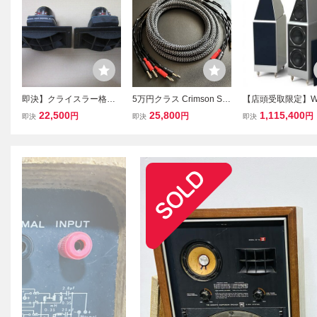
即決】クライスラー格子
5万円クラス Crimson Ser
【店頭受取限定】Wil
ホーン＋Technics5HH17
pent スピーカーケーブル
Audio System7 
22,500
25,800
1,115,400
円
円
円
即決
即決
即決
動作品
Grade SP-DU Audio（2.0
ンオーディオ スピ
mペア） 8N純銅導体 高音
ペア システム7 音
質モデル
中古 直 N1147290