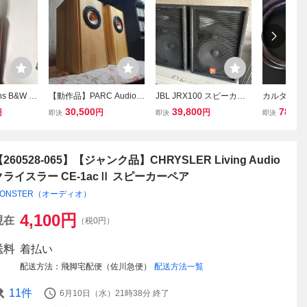
ins B&W M
【動作品】PARC Audio D
JBL JRX100 スピーカー
カルダス CA
ies 3 スピ
CU-F121W搭載 自作マル
ペア
ーカーケーブ
30,500
39,800
78,00
円
円
円
即決
即決
即決
調 DENO
チバスレフスピーカー ペ
CROSS 約
kins 音響
ア 蜜蝋ワックス仕上げ ウ
wers
ッドコーン 10cmフルレ
ンジ
260528-065】【ジャンク品】CHRYSLER Living Audio
クライスラー CE-1acⅡ スピーカーペア
ONSTER（オーディオ）
4,100
円
現在
（税0円）
送料
着払い
配送方法
飛脚宅配便（佐川急便）
配送方法一覧
11
件
6月10日（水）21時38分
終了