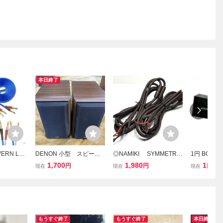
本日終了
RN LR
DENON 小型 スピーカ
◎NAMIKI SYMMETRY
1円 BOSE
プラグ加
ー ペア USC-M7
RESPONSE AUDIO COR
ピーカー ス
1,700
1,980
1
円
円
円
現在
現在
現在
AUDIO】
D SR-821 スピーカー
AUDIO VID
プラグ ケ
ケーブル 3m ペア
2ウェイスピ
ハンダ済み
ディオ機器 
 64
楽 【音出
もうすぐ終了
もうすぐ終了
本日終了