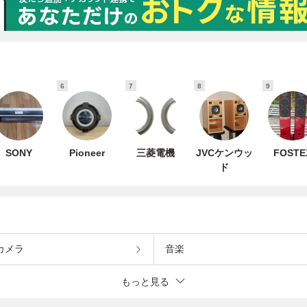
6
7
8
9
SONY
Pioneer
三菱電機
JVCケンウッ
FOSTE
ド
カメラ
音楽
もっと見る