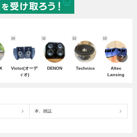
10
11
12
13
1
X
Victor(オーデ
DENON
Technics
Altec
ィオ)
Lansing
本、雑誌