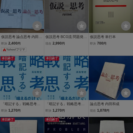
仮説思考 論点思考 内田和
仮説思考 BCG流 問題発
仮説思考 単行本
成 2冊セット BCG流 問題
見・解決の発想法 ★ 内田
2,400
2,990
700
即決
円
現在
円
即決
円
発見・解決・設定
和成 ◆ 仮説から始めれば
Yahoo!フリマ
作業量は激減する 3倍速
で仕事を進められる秘訣
本日終了
本日終了
スピード重視 ◎
「暗記する」戦略思考
「暗記する」戦略思考
論点思考 内田和成
「唱えるだけで」深く、
「唱えるだけで」深く、
1,270
1,270
1,078
即決
円
即決
円
現在
円
面白い「解」を作り出す
面白い「解」を作り出す
破壊的なコンサル思考/高
本日終了
破壊的なコンサル思考/高
本日終了
松智史(著者)
松智史(著者)