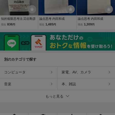
知的複眼思考法 苅谷剛彦
論点思考 内田和成
論点思考 内田和成
836
1,485
1,309
現在
円
現在
円
現在
円
別のカテゴリで探す
コンピュータ
家電、AV、カメラ
音楽
本、雑誌
もっと見る