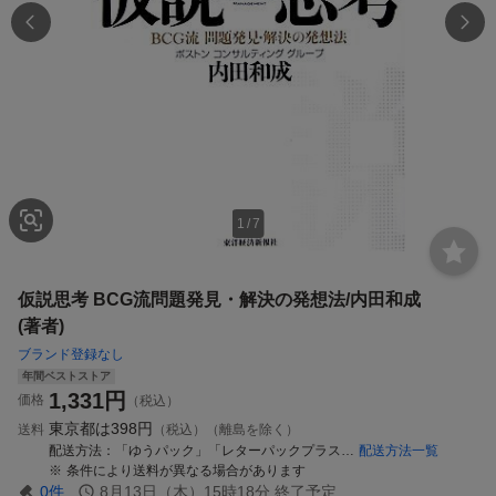
1
/
7
仮説思考 BCG流問題発見・解決の発想法/内田和成
(著者)
ブランド登録なし
年間ベストストア
1,331
円
価格
（税込）
東京都は
398円
送料
（税込）（離島を除く）
配送方法
「ゆうパック」「レターパックプラス」「ゆうパケット」又は「ゆうメール」
配送方法一覧
条件により送料が異なる場合があります
0
件
8月13日（木）15時18分
終了予定