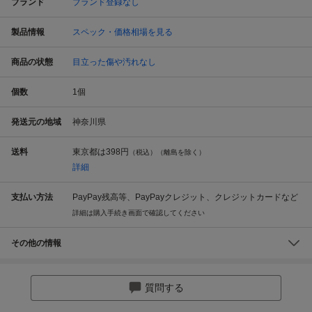
ブランド
ブランド登録なし
製品情報
スペック・価格相場を見る
商品の状態
目立った傷や汚れなし
個数
1
個
発送元の地域
神奈川県
送料
東京都は
398円
（税込）（離島を除く）
詳細
支払い方法
PayPay残高等、PayPayクレジット、クレジットカードなど
詳細は購入手続き画面で確認してください
その他の情報
質問する