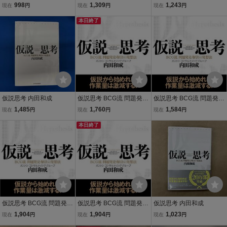
経済
998
1,309
1,243
現在
円
現在
円
現在
円
本日終了
仮説思考 内田和成
仮説思考 BCG流 問題発
仮説思考 BCG流 問題発
見・解決の発想法／内田
見・解決の発想法／内田
1,485
1,760
1,584
現在
円
現在
円
現在
円
和成
和成
本日終了
仮説思考 BCG流 問題発
仮説思考 BCG流 問題発
仮説思考 内田和成
見・解決の発想法／内田
見・解決の発想法／内田
1,904
1,904
1,023
現在
円
現在
円
現在
円
和成
和成