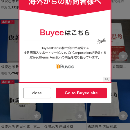
仮説思考 BCG流問題発
仮説思考 ＢＣＧ流問題
論点思考 BCG流問題設定
見・解決の発想法/内田和
発見・解決の発想法 内田
の技術/内田和成(著者)
1,331
1,280
1,149
即決
円
即決
円
即決
円
成(著者)
和成／著
Yahoo!フリマ
本日終了
送料無料
仮説思考 BCG流 問題発
論点思考 BCG流問題設定
論点思考 ＢＣＧ流問題
見・解決の発想法★ボス
の技術/内田和成(著者)
設定の技術 内田和成／著
1,294
1,149
1,200
現在
円
即決
円
即決
円
トン コンサルティング グ
保管c8
ループ 内田 和成★東洋経
本日終了
本日終了
本日終了
済新報社★
close
Go to Buyee site
仮説思考 内田和成 東洋
仮説思考 内田和成
仮説思考 内田和成