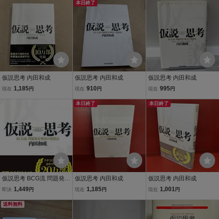
本日終了
仮説思考 内田和成
仮説思考 内田和成
仮説思考 内田和成
1,185
910
995
現在
円
現在
円
現在
円
本日終了
本日終了
仮説思考 BCG流 問題発
仮説思考 内田和成
仮説思考 内田和成
見・解決の発想法
1,449
1,185
1,001
即決
円
現在
円
現在
円
送料無料