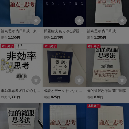
論点思考 内田和成 東洋
問題解決 あらゆる課題を
論点思考 内田和成
経済
突破するビジネスパーソ
1,155
1,270
1,285
現在
円
即決
円
現在
円
ン必須の仕事術/高田貴久,
本日終了
岩澤智之【著】
本日終了
本日終了
非効率思考 相手の心を動
仮説とデータをつなぐ思
知的複眼思考法 苅谷剛彦
かす最高の伝え方/黒田剛
考法 田中耕比古
1,331
825
836
即決
円
現在
円
現在
円
(著者)
本日終了