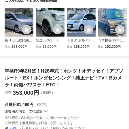
乗り出し総額約37
陸送30%OFF♪検R
トヨタ ポルテ F H
☆車検長R9年10
万円です H23年式
9年1月★ワンオ-
28年 車検R9年6月
月☆タントカスタ
258,000
65,000
258,000
192,000
現在
円
現在
円
現在
円
現在
円
セレナハイウェイ
ナ-車/Dタ-ボ4WD
電動スライド ナビ
ムXパワ-スライド
スター◆両側パワ
★極上Dパワ-PKG
TV Bluetooth Bカ
ドア【大画面ナビ
スラ ナビ TV ETC
♪【両Pスラ/ナビ/
メラ ETC 個人出
BカメラTV Blueto
Bカメラ他◆予備
地TV/Bカメラ/シ-
品
oth スマ-トキLED
車検R9年2月迄！H28年式！ホンダ！オデッセイ！アブソ
検査付き◆商品詳
トヒ-タ-/クルコン/
ETC
細もご覧ください!
ETC/社外タイヤ】
ルート・EX！ホンダセンシング！純正ナビ・TV！Bカメ
HID
ラ！両側パワスラ！ETC！
353,000
円
現在
（税0円）
諸費用
81,490円
（税0円）
諸費用の内訳、支払総額
諸費用の詳細は出品者にお問い合わせください
諸費用は落札金額とは別に必要になります
0
件
6月7日（日）16時32分
終了予定