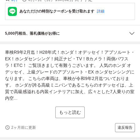
あなただけの特別なクーポンを受け取れます
詳細
5,000円相当、落札価格がお得に
車検R9年2月迄！H28年式！ホンダ！オデッセイ！アブソルート・
EX！ホンダセンシング！純正ナビ・TV！Bカメラ！両側パワス
ラ！ETC！ ご覧頂きまして有難うございます。 人気のホンダ オ
デッセイ、上級グレードのアブソルート・EX ホンダセンシングに
なります。 こちらの車両は、車検が令和9年2月迄ついておりま
す。 ホンダが誇る高級ミニバンであるこちらのオデッセイは、上
質で高級感溢れる内装インテリアに加え、広々とした7人乗りの室
内空...
もっと読む
2ヶ月前に更新
違反報告