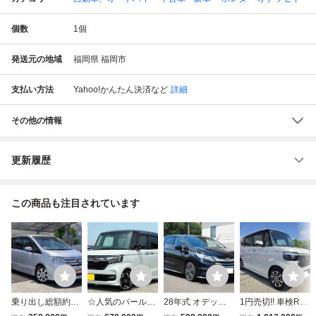
個数
1
個
発送元の地域
福岡県 福岡市
支払い方法
Yahoo!かんたん決済
など
詳細
その他の情報
更新履歴
この商品も注目されています
乗り出し総額約37
☆人気のパールⅡ
28年式 オデッセ
1円売切!! 車検R9.
万円です H23年式
☆NBOXカスタム
イ アブソルート・
9迄 令和6年 ホン