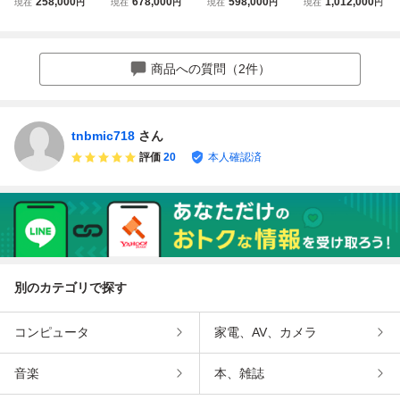
258,000
678,000
598,000
1,012,000
現在
円
現在
円
現在
円
現在
円
セレナハイウェイ
G/EXターボホンダ
EX ホンダセンシ
ダ N-BOX カスタ
スター◆両側パワ
センシング/車検R
ング レーダークル
ム JF5 3564km 両
スラ ナビ TV ETC
9年5月/8インチナ
ーズ 衝突軽減ブレ
側パワスラ Honda
Bカメラ他◆予備
ビ/フルセグTV/B
ーキ 両側パワスラ
CONNECTナビ B
商品への質問（2件）
検査付き◆商品詳
カメラ/両側パワー
ナビ TV Bモニタ
カメラ ETC シー
細もご覧ください!
スライドドア/ETC
ー ETC スマキー
トヒーター極上
☆
車!!
tnbmic718
さん
評価
20
本人確認済
別のカテゴリで探す
コンピュータ
家電、AV、カメラ
音楽
本、雑誌