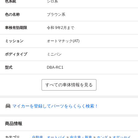
色系統
シロ系
色の名称
ブラウン系
車検有効期限
令和 9年2月まで
ミッション
オートマチック(AT)
ボディタイプ
ミニバン
型式
DBA-RC1
すべての車体情報を見る
マイカーを登録してパーツをらくらく検索！
商品情報
カテゴリ
自動車、オートバイ
中古車・新車
ホンダ
オデッセイ