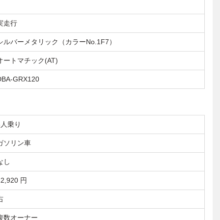
実走行
シルバーメタリック（カラーNo.1F7）
オートマチック(AT)
DBA-GRX120
5人乗り
ガソリン車
なし
12,920 円
右
複数オーナー