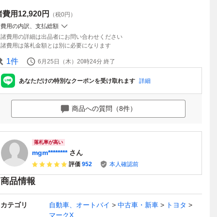
諸費用
12,920円
（税0円）
諸費用の内訳、支払総額
諸費用の詳細は出品者にお問い合わせください
諸費用は落札金額とは別に必要になります
1
件
6月25日（木）20時24分
終了
あなただけの特別なクーポンを受け取れます
詳細
商品への質問（8件）
落札率が高い
mgm********
さん
評価
952
本人確認前
商品情報
カテゴリ
自動車、オートバイ
中古車・新車
トヨタ
マークX