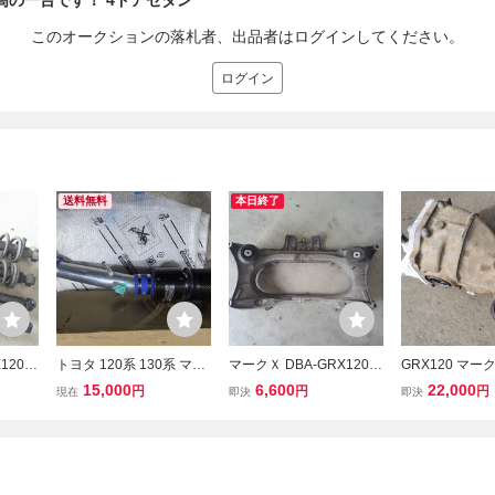
高の一台です！ 4ドアセダン
このオークションの落札者、出品者はログインしてください。
ログイン
送料無料
本日終了
120
トヨタ 120系 130系 マー
マークＸ DBA-GRX120
GRX120 マー
ット
クX 18系20系 ISGS250 4
フロントメンバー Fメン
フ 105663km
15,000
6,600
22,000
円
円
円
現在
即決
即決
ョン系
GRエンジン搭載車 社外
バー 4ドアセダン 4GR-F
ナルドライブ Y51
ダン 4
エアークリーナー
SE A960E B02A
4.100 4GR-FS
2A
130 GRS180 
ヨタ 41110-30