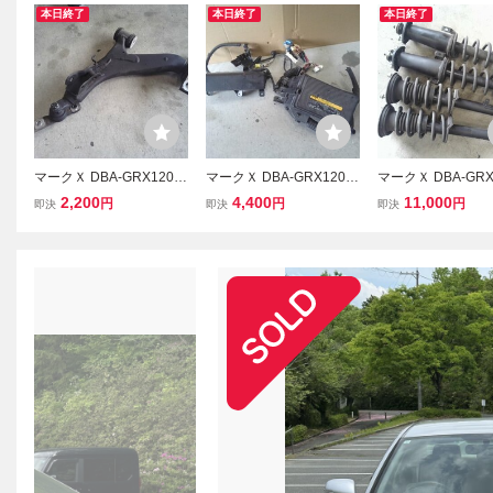
本日終了
本日終了
本日終了
マークＸ DBA-GRX120
マークＸ DBA-GRX120
マークＸ DBA-GRX
フロント左ロアアーム 左
ヒューズボックス2点セッ
純正ショック4本セ
2,200
4,400
11,000
円
円
円
即決
即決
即決
Fロアアーム 4ドアセダン
ト ヒューズボックス エン
その他 サスペンシ
4GR-FSE A960E B02A
ジンルーム内 4ドアセダ
ストラット 4ドアセ
ン 4GR-FSE A960E B02A
GR-FSE A960E B0