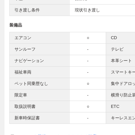
引き渡し条件
現状引き渡し
装備品
エアコン
○
CD
サンルーフ
-
テレビ
ナビゲーション
-
本革シート
福祉車両
-
スマートキ
ペット同乗歴なし
○
集中ドアロ
限定車
-
横滑り防止
取扱説明書
○
ETC
新車時保証書
-
キーレスエ