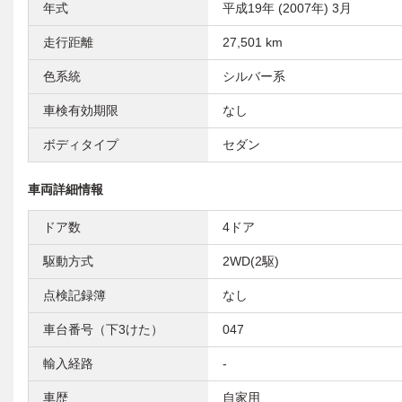
年式
平成19年 (2007年) 3月
走行距離
27,501 km
色系統
シルバー系
車検有効期限
なし
ボディタイプ
セダン
車両詳細情報
ドア数
4ドア
駆動方式
2WD(2駆)
点検記録簿
なし
車台番号（下3けた）
047
輸入経路
-
車歴
自家用