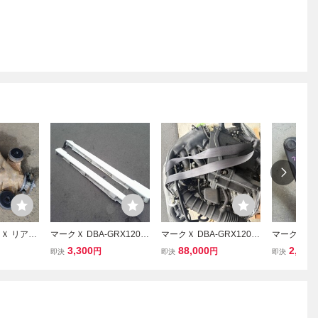
クＸ リアデ
マークＸ DBA-GRX120
マークＸ DBA-GRX120
マークＸ DB
 純正 ファイ
左右サイドステップセッ
エンジン エンジンASSY
フロント左
3,300
88,000
2,200
円
円
即決
即決
即決
 41:10
ト その他 外装部品 4ドア
4ドアセダン 4GR-FSE A9
ム 左Fアッ
E 6AT GRX
セダン 4GR-FSE A960E
60E B02A
セダン 4GR-
GRS200 ト
B02A
B02A
A00