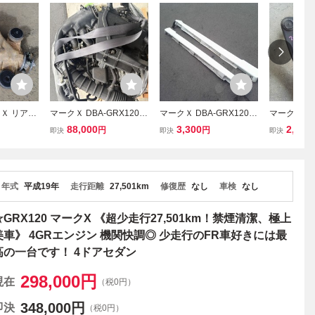
クＸ リアデ
マークＸ DBA-GRX120
マークＸ DBA-GRX120
マークＸ DB
 純正 ファイ
エンジン エンジンASSY
左右サイドステップセッ
フロント左
88,000
3,300
2,200
円
円
即決
即決
即決
 41:10
4ドアセダン 4GR-FSE A9
ト その他 外装部品 4ドア
ム 左Fアッ
E 6AT GRX
60E B02A
セダン 4GR-FSE A960E
セダン 4GR-
GRS200 ト
B02A
B02A
A00
年式
平成19年
走行距離
27,501km
修復歴
なし
車検
なし
☆GRX120 マークX 《超少走行27,501km！禁煙清潔、極上
美車》 4GRエンジン 機関快調◎ 少走行のFR車好きには最
高の一台です！ 4ドアセダン
298,000
円
現在
（税0円）
348,000
円
即決
（税0円）