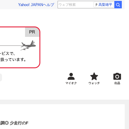
Yahoo! JAPAN
ヘルプ
高梨雄平
マイオク
ウォッチ
出品
快調◎ 少走行のF