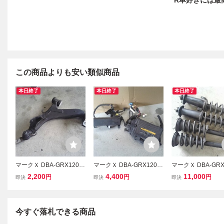
R車好きには最
この商品よりも安い類似商品
本日終了
本日終了
本日終了
マークＸ DBA-GRX120
マークＸ DBA-GRX120
マークＸ DBA-GRX
フロント左ロアアーム 左
ヒューズボックス2点セッ
純正ショック4本セ
2,200
4,400
11,000
円
円
円
即決
即決
即決
Fロアアーム 4ドアセダン
ト ヒューズボックス エン
その他 サスペンシ
4GR-FSE A960E B02A
ジンルーム内 4ドアセダ
ストラット 4ドアセ
ン 4GR-FSE A960E B02A
GR-FSE A960E B0
今すぐ落札できる商品