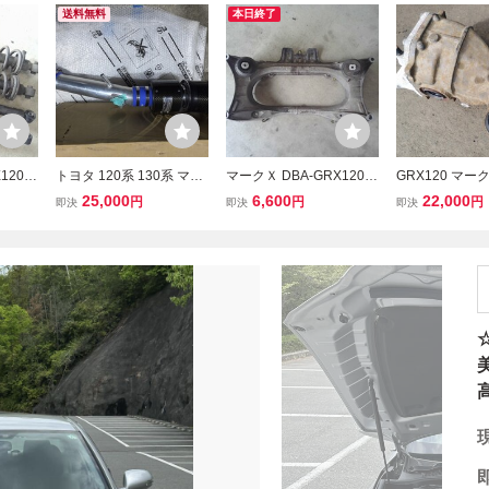
送料無料
本日終了
120
トヨタ 120系 130系 マー
マークＸ DBA-GRX120
GRX120 マー
ット
クX 18系20系 ISGS250 4
フロントメンバー Fメン
フ 105663km
25,000
6,600
22,000
円
円
円
即決
即決
即決
ョン系
GRエンジン搭載車 社外
バー 4ドアセダン 4GR-F
ナルドライブ Y51
ダン 4
エアークリーナー
SE A960E B02A
4.100 4GR-FS
2A
130 GRS180 
ヨタ 41110-30