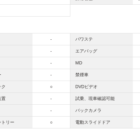
-
パワステ
-
エアバッグ
-
MD
ー
-
禁煙車
ック
○
DVDビデオ
装置
-
試乗、現車確認可能
-
バックカメラ
ントリー
○
電動スライドドア