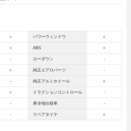
○
パワーウィンドウ
○
○
ABS
○
-
ローダウン
-
○
純正エアロパーツ
-
-
純正アルミホイール
○
○
トラクションコントロール
-
-
寒冷地仕様車
-
-
スペアタイヤ
○