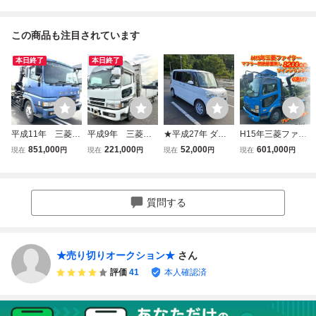
この商品も注目されています
本日終了
本日終了
平成11年 三菱ス
平成9年 三菱 S
★平成27年 ダイ
H15年三菱ファイ
ーパーグレート
グレート ヒップ
ハツ タント グレ
ター！動作確認済
851,000
221,000
52,000
601,000
現在
円
現在
円
現在
円
現在
円
アームロール ツ
リフター 重機運
ート L 走行距離11
み！ツインシリン
インホイスト 64
搬車 ラジコン
万台 ナビ・ETC・
ダー、コンテナ脱
万km 実走行 8D
ウインチ 72万k
ドライブレコーダ
着車！アームロー
C11 寝台 リタ
m ハイルーフ
ー・バックモニタ
ル！フレーム腐食
質問する
ーダ MT 速 ET
MT 7速 低床 売
ー ☆売切☆徳島県
無し！MT6速!820
C
り切り
★
0CC!マフラー燃焼
無し
★売り切りオークション★
さん
評価
41
本人確認済