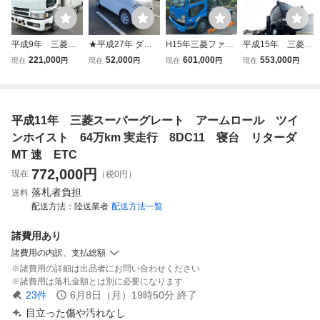
平成9年 三菱 S
★平成27年 ダイ
H15年三菱ファイ
平成15年 三菱 S
グレート ヒップ
ハツ タント グレ
ター！動作確認済
グレート ハイジ
221,000
52,000
601,000
553,000
現在
円
現在
円
現在
円
現在
円
リフター 重機運
ート L 走行距離11
み！ツインシリン
ャッキセルフロー
搬車 ラジコン
万台 ナビ・ETC・
ダー、コンテナ脱
ダー ラジコン
ウインチ 72万k
ドライブレコーダ
着車！アームロー
ウインチ ター
m ハイルーフ
ー・バックモニタ
ル！フレーム腐食
ボ ETC nox.pm
平成11年 三菱スーパーグレート アームロール ツイ
MT 7速 低床 売
ー ☆売切☆徳島県
無し！MT6速!820
適合 MT7速 あ
り切り
★
0CC!マフラー燃焼
ゆみ
ンホイスト 64万km 実走行 8DC11 寝台 リターダ
無し
MT 速 ETC
772,000
円
現在
（税0円）
落札者負担
送料
配送方法
陸送業者
配送方法一覧
諸費用
あり
諸費用の内訳、支払総額
諸費用の詳細は出品者にお問い合わせください
諸費用は落札金額とは別に必要になります
23
件
6月8日（月）19時50分
終了
目立った傷や汚れなし