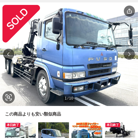
1
/
10
この商品よりも安い類似商品
本日終了
本日終了