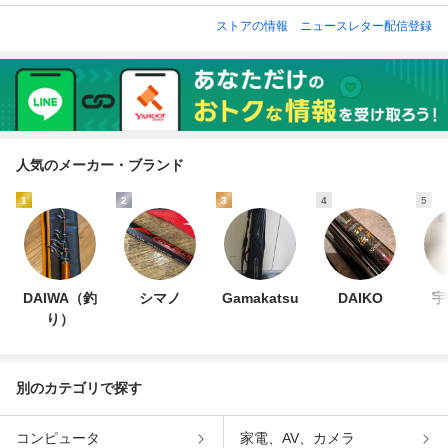
ストアの情報
ニュースレター配信登録
人気のメーカー・ブランド
1
2
3
4
5
DAIWA（釣
シマノ
Gamakatsu
DAIKO
宇
り）
別のカテゴリで探す
コンピュータ
家電、AV、カメラ