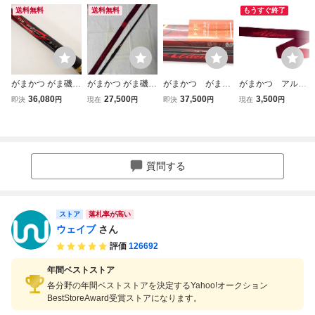
送料無料
送料無料
もうすぐ終了
がまかつ がま磯
がまかつ がま磯
がまかつ がま
がまかつ アルデ
アルデナカーエー
アルデナ 1.0号
磯 アルデナ 12
ナ 竿袋 全長99
36,080
27,500
37,500
3,500
即決
円
現在
円
即決
円
現在
円
3-50 ロッド 釣り
5.0m 釣竿 ロッ
5-53 【美品】
GAMAKATSU が
竿★SP13290
ド 竿袋付き
ま磯 ロッドケー
ス ロッドカバ
ー aldena グ
レ チヌ
質問する
ストア
落札率が高い
ウェイブ
さん
評価
126692
年間ベストストア
各分野の年間ベストストアを決定するYahoo!オークション
BestStoreAward受賞ストアになります。