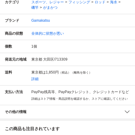
カテゴリ
スポーツ、レジャー
フィッシング
ロッド
海水
磯竿
がまかつ
ブランド
Gamakatsu
商品の状態
全体的に状態が悪い
個数
1
個
発送元の地域
東京都 大田区/713309
送料
東京都は
1,850円
（税込）（離島を除く）
詳細
支払い方法
PayPay残高等、PayPayクレジット、クレジットカードなど
詳細はストア情報・商品説明を確認するか、ストアに確認してください
その他の情報
この商品も注目されています