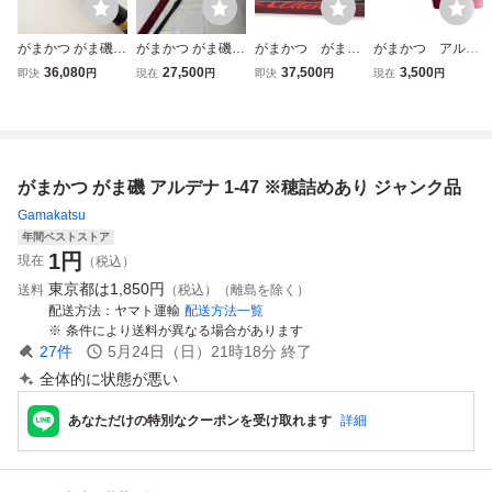
がまかつ がま磯
がまかつ がま磯
がまかつ がま
がまかつ アルデ
アルデナカーエー
アルデナ 1.0号
磯 アルデナ 12
ナ 竿袋 全長99
36,080
27,500
37,500
3,500
即決
円
現在
円
即決
円
現在
円
3-50 ロッド 釣り
5.0m 釣竿 ロッ
5-53 【美品】
GAMAKATSU が
竿★SP13290
ド 竿袋付き
ま磯 ロッドケー
ス ロッドカバ
ー aldena グ
レ チヌ
がまかつ がま磯 アルデナ 1-47 ※穂詰めあり ジャンク品
Gamakatsu
年間ベストストア
1
円
現在
（税込）
東京都は
1,850円
送料
（税込）（離島を除く）
配送方法
ヤマト運輸
配送方法一覧
条件により送料が異なる場合があります
27
件
5月24日（日）21時18分
終了
全体的に状態が悪い
あなただけの特別なクーポンを受け取れます
詳細