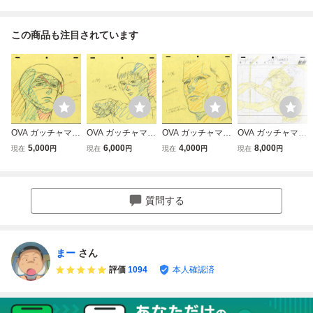
この商品も注目されています
OVA ガッチャマン
OVA ガッチャマン
OVA ガッチャマン
OVA ガッチャマン
（大鷲の健） / OV
（大鷲の健） / OV
（レッドインパル
（白鳥のジュン）
5,000
6,000
4,000
8,000
現在
円
現在
円
現在
円
現在
円
A GATCHAMAN
A GATCHAMAN
ス隊長 ※健の父
/ OVA GATCHAMA
梅津泰臣氏 直筆レ
梅津泰臣氏 直筆レ
親） / OVA GATC
N 直筆レイアウ
イアウト修正［梱
イアウト修正［梱
HAMAN 梅津泰
ト［梱包サイズ6
包サイズ60］459
包サイズ60］506
臣氏 直筆レイアウ
0］5560
質問する
0
5
ト修正［梱包サイ
ズ60］4435
まー
さん
評価
1094
本人確認済