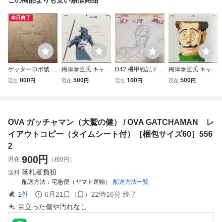
本日終了
ゲッターロボ號 動
梅津泰臣氏 キャラ
D42 機甲戦記ドラ
梅津泰臣氏 キャラ
画 アニメ スーパ
クターデザイン・
グナー 動画 原画
クターデザイン・
800
500
100
500
現在
円
現在
円
現在
円
現在
円
ーロボット大戦 ゲ
作画監督：新破裏
昭和レトロ アニメ
作画監督：新破裏
ッターロボ セル画
拳ポリマー / NEW
漫画 当時物 貴重
拳ポリマー / NEW
HURRICANE POL
品！
HURRICANE POL
IMAR OP セル画
IMAR セル画
OVA ガッチャマン（大鷲の健） / OVA GATCHAMAN レ
［梱包サイズ60］
［梱包サイズ60］
4760
4858
イアウトコピー（タイムシート付）［梱包サイズ60］556
2
900
円
現在
（税0円）
落札者負担
送料
配送方法
宅急便（ヤマト運輸）
配送方法一覧
1
件
6月21日（日）22時16分
終了
目立った傷や汚れなし