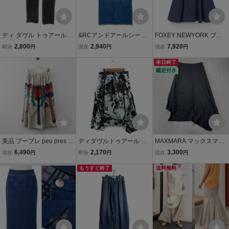
ディ ダヴル トゥアール D
&RCアンドアールシー ロ
FOXEY NEWYORK ブル
W2R カプリパンツ 40 紺
ングデニム スカート size
ック スカート 38 インデ
2,800
2,940
7,920
即決
円
現在
円
現在
円
ネイビー ウエストゴム ス
38/ブルー
ィゴ シャンブレー織デニ
トレッチ 09147444 /MN6
ム '22年商品 42650
本日終了
鑑定付き
■ECD001 レディース
美品 プープレ peu pres フ
ディダヴルトゥアール Dw
MAXMARA マックスマー
ラワープリントリネンギ
2R フレア スカート ロン
ラ MAX MARA スカート
6,490
2,170
3,300
現在
円
即決
円
現在
円
ャザースカート F＼ベー
グ コットン 総柄 40 ブラ
ボトムス 麻 リネン100%
ジュ ロング フレア【240
ック 黒 /KT9 レディース
もうすぐ終了
イタリー製 黒 ブラック ア
送料無料
0015125466】
シンメトリー 変形 フレア
38