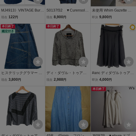
MJ4913》VINTAGE Burb
S0137f32 ▼Curensolog
未使用 Whim Gazette ウ
errys バーバリー デニムス
y &RC カレンソロジー▼
ィム ガゼット リネン マー
122
8,900
9,800
現在
円
現在
円
即決
円
カート ロング丈 スリット
カーヴィー デニムパン
メイド スカート マキシ丈
有 裏地チェック柄 コット
本日終了
ツ インディゴ 38/w76 CL
本日終了
ロングスカート 38 9号
鑑定付き
ン サイズ40 インディゴ
02501ER ワイドパンツ
M
ジーンズ シーズンレ
ヒステリックグラマー HY
ディ・ダヴル・トゥアー
#anc ディダヴルトゥアー
STERIC GLAMOUR ヴィ
ル カットソー シャツ 長袖
ル Dw2R スカート 38 黒
3,800
2,988
4,000
現在
円
現在
円
即決
円
ンテージ スカート デニム
ブランド トップス 白 黒
レース リボン レディース
ロング ステッチデザイン
レディース 40サイズ ブラ
[971468]
本日終了
裾フリンジ インディゴブ
ック×ホワイト dw2R
ルー size FREE
ディ・ダヴル・トゥアー
45R 45rpm フロント
J6097P ▼ebure エブー