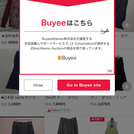
015112022】
ュ
★送料無料★Dw2R デ
ディ・ダヴル・トゥアー
美品 Dw2R ディ・ダヴ
ィ・ダヴル・トゥアー
ル Dw2R ワンピース ミモ
ル・トゥアール Sensouni
800
2,000
7,300
現在
円
即決
円
現在
円
ル 長袖 Ｔシャツ ト
レ丈 ロング 総柄 切りっぱ
co センソユニコ コットン
ップス レディース サ
なし 半袖 38 アイボリー /
送料無料
混ツイルスカート ロング
イズ38
TT ■ECA006 レディース
丈 黒 ブラック サイズ40*
QD1595
close
Go to Buyee site
■日本製 sacra サクラ デ
Dw2R ディ・ダヴル・ト
ディ・ダヴル・トゥアー
ニム マーメイドスカート
ゥアール グリーンフレ
ル Dw2R コーデュロイ フ
1,100
7,600
2,070
現在
円
即決
円
即決
円
ロングスカート インディ
アロングスカート 38サ
レア スカート タック ひざ
Yahoo!フリマ
ゴ サイズ36 レディース
イズカーキ ウエストゴム
丈 コットン 綿 サイドジッ
ジップ リネン コットン
プ 40 黒 ブラック /NT12
本日終了
レディース