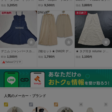
ル 長袖Ｔシャツ ストレッ
ボタン インディゴ リ
ル▼ テンセルリネン リ
3,205
9,500
3,889
現在
円
即決
円
現在
円
チ ブランド トップス レデ
ネン デニム フレア
ボン ラップスカート ホワ
ィース 40サイズ パープル
送料無料
ロング スカート 3
イト 38 / ロングフレアス
本日終了
Dw2R
カート 白 春夏 rb
デニム ジャンパースカー
2枚セット★ DW2R ディ
★ タグ付き relume ジャ
トロング丈 マーメイドシ
ダヴルトゥアール センソ
ーナルスタンダード レリ
1,500
1,790
1,100
即決
円
現在
円
現在
円
ルエット インディゴ
ユニコ 春夏 リネン ワイド
ューム ロングスカート マ
Yahoo!フリマ
イージー パンツ Sz.40 レ
ーメイドスカート ボトム
ディース
ス ライトベージュ 36 レ
ディース
人気のメーカー・ブランド
1
2
3
4
5