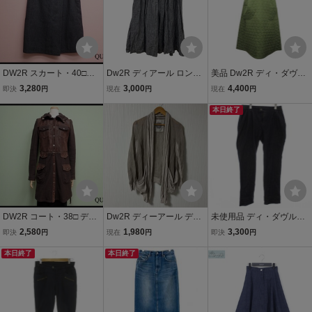
DW2R スカート・40□マ
Dw2R ディアール ロング
美品 Dw2R ディ・ダヴ
ツオインターナショナル/
スカート 38 麻100%
ル・トゥアール キルティ
3,280
3,000
4,400
即決
円
現在
円
現在
円
ディダブルトゥアール/レ
ング ジャンパースカート
ディース/@A1/25師1-6
ワンピース ドレス ノース
本日終了
リーブ ロング 38 グリー
ン
DW2R コート・38□ デ
Dw2R ディーアール デ
未使用品 ディ・ダヴル・
ィ・ダヴル・トゥアール/
ィ・ダヴル・トゥアール
トゥアール Dw2R ストレ
2,580
1,980
3,300
即決
円
現在
円
即決
円
2WAY/マツオインターナ
シルク混み カーディガン
ッチパンツ テーパード 40
ショナル/レザー/ジャケッ
本日終了
グレー系 レディース サイ
本日終了
インディゴブルー フルレ
ト/レディース/24*11*2-13
ズ40 センソユニコ a1318
ングス /GG ■ECD001 レ
ディース