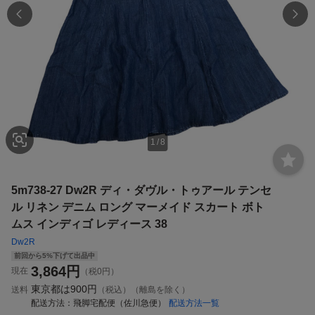
1
/
8
5m738-27 Dw2R ディ・ダヴル・トゥアール テンセ
ル リネン デニム ロング マーメイド スカート ボト
ムス インディゴ レディース 38
Dw2R
前回から5%下げて出品中
3,864
円
現在
（税0円）
東京都は
900円
送料
（税込）（離島を除く）
配送方法
飛脚宅配便（佐川急便）
配送方法一覧