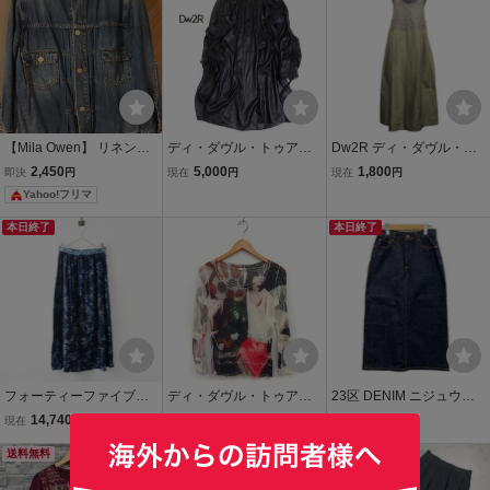
【Mila Owen】 リネン混
ディ・ダヴル・トゥアー
Dw2R ディ・ダヴル・ト
デニムジャケット
ル Dw2R センソユニコ ド
ゥアール フェイクレザー
2,450
5,000
1,800
即決
円
現在
円
現在
円
ロスト シアー ロング ブラ
切替 ワンピース ドレス フ
Yahoo!フリマ
ウス 38
レア スカート ロング サイ
ズ38 カーキ グリーン
本日終了
本日終了
フォーティーファイブア
ディ・ダヴル・トゥアー
23区 DENIM ニジュウサ
ール 45R インディゴ 抜染
ル Dw2R プリント ラウン
ンクデニム ロングスカー
14,740
3,070
2,200
現在
円
即決
円
現在
円
フレア スカート 2｜ネイ
ドネック カットソー Tシ
ト size38/インディゴ
ビー ボトムス ロング ウエ
送料無料
ャツ 透け感 ストレッチ コ
ストゴム イージー【2400
ットン 綿 長袖 40 ベージ