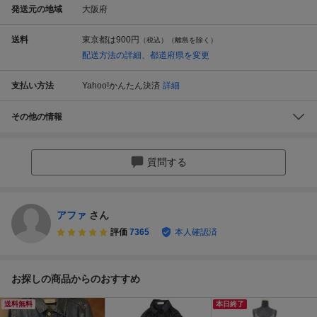
発送元の地域
大阪府
送料
東京都は
900円
（税込）（離島を除く）
配送方法の詳細、都道府県を変更
支払い方法
Yahoo!かんたん決済
詳細
その他の情報
質問する
アファ
さん
評価
7365
本人確認済
お探しの商品からのおすすめ
送料無料
本日終了