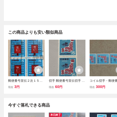
この商品よりも安い類似商品
郵便番号宣伝２次１５円
切手 郵便番号宣伝切手 15
コイル切手・郵便
田形ブロック 中野44年
円 2枚セット 未使用
伝・縦連刷・４枚
3
60
300
円
円
円
現在
現在
現在
ローラー印
用
今すぐ落札できる商品
本日終了