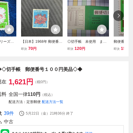
リーズ 2
【日本】1968年 郵便番号
◎切手帳 未使用 まつ1
郵便番号宣
宣伝切手（管理番号ST31
00円（1972.2.1）
971 未使
70
120
15
円
円
円
即決
即決
即決
15）
1）
◆◇切手帳 郵便番号１００円美品◇◆
1,621
円
現在
（税0円）
送料
全国一律
110円
（税込）
配送方法
定形郵便
配送方法一覧
39
件
5月22日（金）21時36分
終了
中古