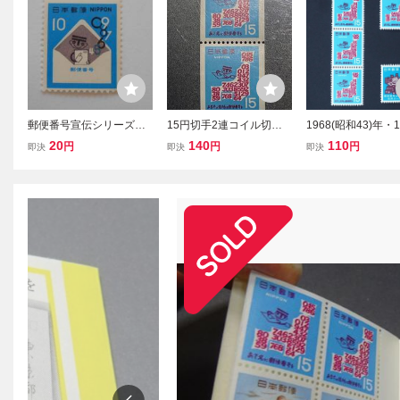
郵便番号宣伝シリーズ 5
15円切手2連コイル切手
1968(昭和43)年・1
次 未使用10円切手（05
★ 郵便番号宣伝ロール切
(昭和45)年 記
20
140
110
円
円
円
即決
即決
即決
2）
手 条件付き送料無料
郵便番号 ３種類