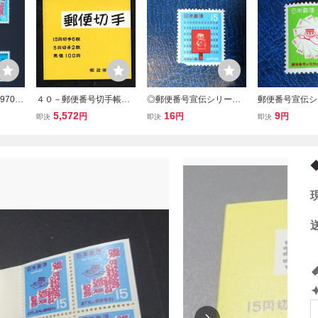
970
４０－郵便番号切手帳
◎郵便番号宣伝シリー
郵便番号宣伝シ
念切手
未
ズ 2次15円◎
次７円
5,572
16
9
円
円
円
即決
即決
即決
 ５枚