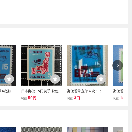
 第4次郵便
日本郵便 15円切手 郵便番
郵便番号宣伝４次１５円
郵便番号宣
未使用 美
号宣伝切手 1968年発行
３枚連 ローラー印
７円 未使
50
3
15
円
円
円
現在
現在
現在
あて名に郵便番号を