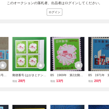
このオークションの落札者、出品者はログインしてください。
ログイン
番号宣
郵便番号 (はがきとナンバ
B5 1969年 第2次郵便
B5 1971年
・未使
ー君）田形 未使用 19
番号 7円 未使用 美品
番号 15円 
28
13
20
円
円
円
現在
現在
現在
69.7.1発行
品