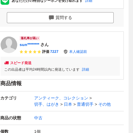
あなただけの特別なクーポンを受け取れます
詳細
質問する
落札率が高い
sun********
さん
評価
7227
本人確認前
スピード発送
この出品者は平均24時間以内に発送しています
詳細
商品情報
カテゴリ
アンティーク、コレクション
切手、はがき
日本
普通切手
その他
商品の状態
中古
個数
1
個