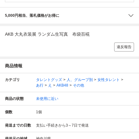
5,000円相当、落札価格がお得に
AKB 大丸衣装展 ランダム生写真 布袋百椛
違反報告
商品情報
カテゴリ
タレントグッズ
人、グループ別
女性タレント
あ行
え
AKB48
その他
商品の状態
未使用に近い
個数
1
個
発送までの日数
支払い手続きから3～7日で発送
発送元の地域
神奈川県