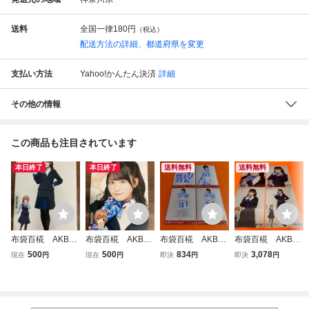
送料
全国一律
180円
（税込）
配送方法の詳細、都道府県を変更
支払い方法
Yahoo!かんたん決済
詳細
その他の情報
この商品も注目されています
本日終了
本日終了
送料無料
送料無料
布袋百椛 AKB48
布袋百椛 AKB48
布袋百椛 AKB48
布袋百椛 AKB48
大阪モノレール コ
大阪モノレール コ
大丸東京店 大衣装
AKB48 大阪モノ
500
500
834
3,078
現在
円
現在
円
即決
円
即決
円
ラボ ランダム生
ラボ ランダム生
展 ランダム生写真
レール コラボ ラ
写真 大丸大阪
写真 大丸大阪
4種コンプ 制
ンダム生写真 4
2
服 ウェンディー
種コンプ 大丸大
ズ コラボ
阪 後半