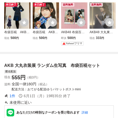
本日終了
本日終了
送料無料
送料無料
布袋百椛 AKB48
布袋百椛 AKB48
AKB48 布袋百椛
AKB48 大丸東京
大阪モノレール コ
大阪モノレール コ
生写真 ミニフォ
店 大衣装展 ラン
500
500
500
333
現在
円
現在
円
即決
円
現在
円
ラボ ランダム生
ラボ ランダム生
ト 2種
ダム生写真 マリ
Yahoo!フリマ
写真 大丸大阪
写真 大丸大阪
ン 岩立沙穂
2
AKB 大丸衣装展 ランダム生写真 布袋百椛セット
匿名配送
555
円
現在
（税0円）
全国一律
180円
送料
（税込）
配送方法
おてがる配送ゆうパケットポストmini
1
件
6月1日（月）19時35分
終了
未使用に近い
あなただけの特別なクーポンを受け取れます
詳細