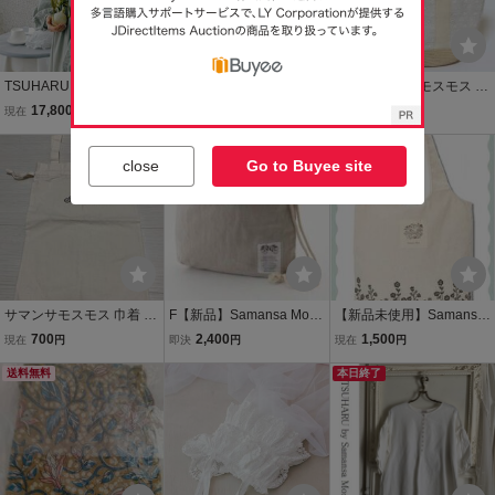
TSUHARU by サマンサモ
TSUHARU by サマンサモ
SM2 サマンサモスモス 完
スモス【Ｓサイズ】ラン
スモス 10周年企画【LIB
売 お花 刺繍 スカラップ
17,800
17,800
3,500
現在
円
現在
円
現在
円
ダム刺繍レース切替ワン
ERTY FABRICS】Botanic
コットン レース トートバ
ピース ツハル SM2
al Language柄ワンピー
送料無料
ッグ リボン 籠 かばん オ
本日終了
close
Go to Buyee site
ス ツハル SM2
フホワイト 旅行 浴衣 マザ
ーズバッグ
サマンサモスモス 巾着 エ
F【新品】Samansa Mos2
【新品未使用】Samansa
コバッグ トートバッグ ノ
ロープショルダーバック
Mos2 35th花刺繍ポケッタ
700
2,400
1,500
現在
円
即決
円
現在
円
ベルティ samansa mos2
サマンサモスモス SM2 巾
ブルトート
送料無料
着袋 ベージュ 麻100% 収
本日終了
納 保存