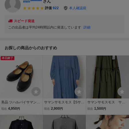
min********
さん
評価
922
本人確認前
スピード発送
この出品者は平均24時間以内に発送しています
詳細
お探しの商品からのおすすめ
本日終了
美品 ツハルバイサマンサ
サマンサモスモス【Sサイ
サマンサモスモス サイ
モスモス TSUHARU by S
ズ】デニムバンドカラー
ドリボンギャザースカー
4,950
2,900
1,500
現在
円
現在
円
現在
円
amansa Mos2 SM2 ワン
ワンピース SM2
ト SM2
ストラップシューズ M＼
ブラック 23.5cm レザー
【2400015085951】