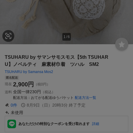
1
/
6
TSUHARU by サマンサモスモス【5th TSUHAR
U】ノベルティ 麻素材巾着 ツハル SM2
TSUHARU by Samansa Mos2
匿名配送
2,900
円
現在
（税0円）
全国一律
230円
送料
（税込）
配送方法
おてがる配送ゆうパケット
配送方法一覧
0
件
8月9日（日）20時3分
終了予定
未使用
あなただけの特別なクーポンを受け取れます
詳細