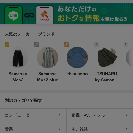
モスモス☆定価6490円☆
ー
フリー
人気のメーカー・ブランド
1
2
3
4
5
Samansa
Samansa
ehka sopo
TSUHARU
Mos2
Mos2 blue
by Samansa
Mos2
別のカテゴリで探す
コンピュータ
家電、AV、カメラ
音楽
本、雑誌