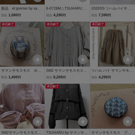
新品 et grenier by sama
6-0728M△TSUHARU by
2026SS ツハルバイサマ
nsa mos2 ポーチとマス
Samansa Mos2 SM2 製品
ンサモスモス TSUHARU
1,080
4,290
7,590
現在
円
現在
円
現在
円
クケース
染めギャザーブラウス シ
by Samansa Mos2 SM2
本日終了
ャツ ピンクベージュ ツハ
本日終了
White Collection スカラッ
本日終了
ルバイ サマンサモスモス
プ刺繍トートバッグ＼【2
285980
400015086033】
サマンサモスモス ポッ
SM2 サマンサモスモス
ツハル バイ サマンサモス
ト 刺繍 木枠ブローチ
リンネル 花リンネルコ
モス TSUHARU by Sama
1,400
6,200
4,290
即決
円
現在
円
現在
円
ラボワンピース
nsa Mos2 SM2 麻 リネン
本日終了
スカート ギャザー刺繍
フレアスカート
SM2サマンサモスモス
TSUHARU by サマンサモ
サマンサモスモス ブロ