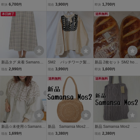
【Cross×Linen】フリル
スモス リネン配色スカ
ーチ
6,700
3,900
1,700
即決
円
現在
円
即決
円
ワンピース新品ピンク M
ラップカーディガン ツ
完売
本日終了
ハル SM2
送料無料
新品タグ 未着 Samansa
SM2 パッチワーク製品
新品 2枚セット SM2 hom
Mos2 サマンサ モスモス
染めカットソー 新品
e's ミニタオル サマンサ
2,990
3,990
1,600
現在
円
現在
円
即決
円
麻ギャザースカート2017
サマンサモスモス
モスモスホームズ
AW サイズフリー グレー
送料無料
送料無料
定価、6.372円
新品☆未使用☆Samansa
新品 Samansa Mos2
新品 Samansa Mos2 サ
Mos2☆二段スカラップレ
サマンサ モスモス ペー
マンサモスモス ニット
1,699
3,380
2,380
現在
円
現在
円
現在
円
ースブラウス☆サマンサ
パーサークルトート
トートバッグ ラベンダ