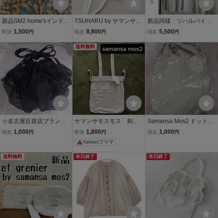
新品SM2 home'sインド綿
TSUHARU by サマンサモ
新品同様 ツハルバイサ
プリント巾着SamansaMo
スモス【WHITE COLLEC
マンサモスモス TSUHAR
1,500
8,900
5,500
即決
円
現在
円
現在
円
s2定価1980円 サマンサモ
TION】スカラップ刺繍ト
U by Samansa Mos2 SM2
スモス
ートバッグ ツハル SM
送料無料
リネン麻 ギャザー七分
2
袖 チュニック ワンピー
ス オフホワイト
☆名古屋百貨店ブランド
サマンサモスモス 刺繍
Samansa Mos2 ドット柄
サマンサモスモスSamans
入り 巾着 トートバッグ
トートバッグ レース ポシ
1,000
1,800
1,000
現在
円
即決
円
現在
円
a Mos2上品黒メッシュ風
巾着バッグ ベージュグ
ェット 未使用品 ゆべし
Yahoo!フリマ
中側麻素材巾着ポーチバ
レー
さんコラボ ノベルティ
ッグ
送料無料
本日終了
本日終了