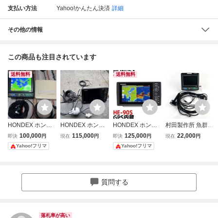
支払い方法
Yahoo!かんたん決済
詳細
その他の情報
この商品も注目されています
送料無料
送料無料
HONDEX ホンデ
HONDEX ホンデ
HONDEX ホンデ
村田製作所 魚群探
ックス HE-8S GP
ックス HE-90S
ックス HE-90S 9
知機用 200kHz 振
100,000
115,000
125,000
22,000
即決
円
現在
円
即決
円
現在
円
Sカラー魚群探知
9型ワイド GPS
型ワイド液晶 GPS
動子 HONDEX 7
Yahoo!フリマ
Yahoo!フリマ
機 定価214,500円
カラー魚群探知
内蔵 魚群探知機
型ワイドカラー液
【A24】
機
晶GPS魚探プロッ
ター セット UT20
0LF HE-71GP 現
質問する
状品
落札率が高い