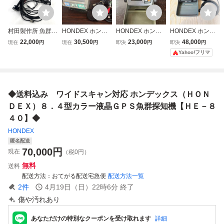
村田製作所 魚群探
HONDEX ホンデ
HONDEX ホンデ
HONDEX ホンデ
知機用 200kHz 振
ックス PS-80GP
ックス PS-501CN
ックス PS-611CN
22,000
30,500
23,000
48,000
現在
円
現在
円
即決
円
即決
円
動子 HONDEX 7
本多電子 8.4型カ
4.3型ワイドカラ
GPSカラー魚群探
Yahoo!フリマ
型ワイドカラー液
ラー液晶魚群探知
ー GPSアンテナ内
知機 TD07振動
晶GPS魚探プロッ
機 プロッター魚探
蔵 魚群探知機 魚
子
ター セット UT20
PS80GP GPS内蔵
探 ソナー 振動子
0LF HE-71GP 現
モデル TD28 振動
付き！
◆送料込み ワイドスキャン対応 ホンデックス（ＨＯＮ
状品
子付 激安1円スタ
ート
ＤＥＸ）８．４型カラー液晶ＧＰＳ魚群探知機【ＨＥ－８
４０】◆
HONDEX
匿名配送
70,000
円
現在
（税0円）
無料
送料
配送方法
おてがる配送宅急便
配送方法一覧
2
件
4月19日（日）22時6分
終了
傷や汚れあり
あなただけの特別なクーポンを受け取れます
詳細