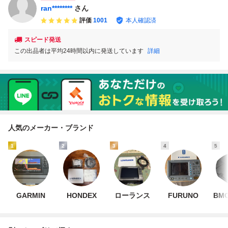
ran********
さん
評価
1001
本人確認済
スピード発送
この出品者は平均24時間以内に発送しています
詳細
人気のメーカー・ブランド
1
2
3
4
5
GARMIN
HONDEX
ローランス
FURUNO
BMO