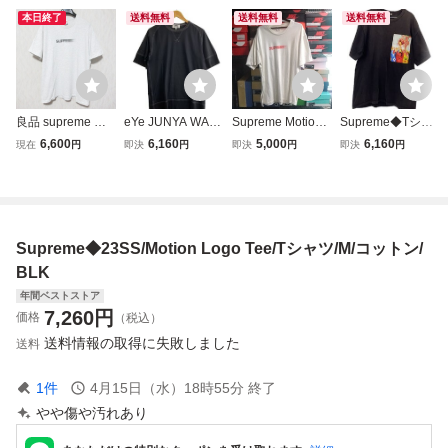
本日終了
送料無料
送料無料
送料無料
良品 supreme シ
eYe JUNYA WATA
Supreme Motion L
Supreme◆Tシャ
ュプリーム motion
NABE MAN◆Tシ
ogo Tee ホワイト
ツ/M/コットン/BL
6,600
6,160
5,000
6,160
現在
円
即決
円
即決
円
即決
円
logo Tee モーショ
ャツ/M/コットン/B
モーションロゴ T
K//
ンロゴ Tシャツ シ
LK
シャツ
ョートスリーブ カ
ットソー サイズM
グレー
Supreme◆23SS/Motion Logo Tee/Tシャツ/M/コットン/
BLK
年間ベストストア
7,260
円
価格
（税込）
送料情報の取得に失敗しました
送料
1
件
4月15日（水）18時55分
終了
やや傷や汚れあり