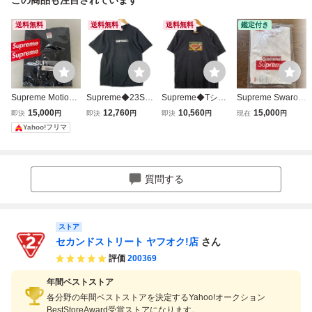
送料無料
送料無料
送料無料
鑑定付き
Supreme Motion L
Supreme◆23SS/
Supreme◆Tシャ
Supreme Swarovs
ogo Tee Black 23
Motion Logo Tee/
ツ/M/コットン/BL
ki Box Logo Tee
15,000
12,760
10,560
15,000
即決
円
即決
円
即決
円
現在
円
SS Tシャツ シュ
Tシャツ/L/コット
K//
White M シュプリ
Yahoo!フリマ
プリーム ボックス
ン/BLK//
ーム スワロフスキ
ー ボックスロゴ T
シャツ ホワイト
質問する
ストア
セカンドストリート ヤフオク!店
さん
評価
200369
年間ベストストア
各分野の年間ベストストアを決定するYahoo!オークション
BestStoreAward受賞ストアになります。