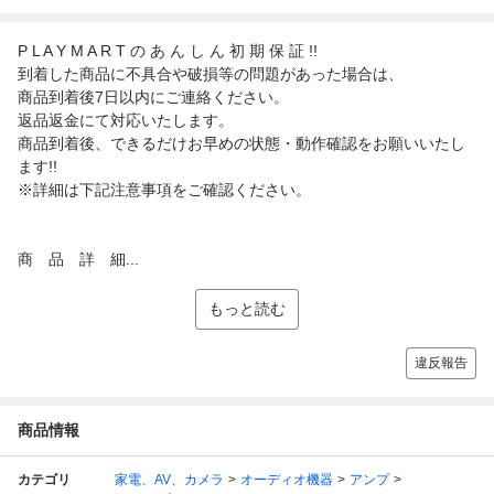
P L A Y M A R T の あ ん し ん 初 期 保 証 !!
到着した商品に不具合や破損等の問題があった場合は、
商品到着後7日以内にご連絡ください。
返品返金にて対応いたします。
商品到着後、できるだけお早めの状態・動作確認をお願いいたし
ます!!
※詳細は下記注意事項をご確認ください。
商 品 詳 細...
もっと読む
違反報告
商品情報
カテゴリ
家電、AV、カメラ
オーディオ機器
アンプ