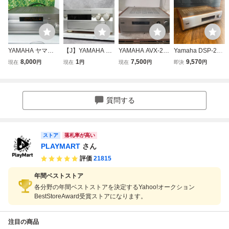
YAMAHA ヤマハ
【J】YAMAHA DS
YAMAHA AVX-20
Yamaha DSP-200
オーディオ機器 A
P-AX1 AVアンプ
00DSP AVアンプ
0 DSPプロセッサ
8,000
1
7,500
9,570
現在
円
現在
円
現在
円
即決
円
Vアンプ DSP-A30
ヤマハ 3348410
ジャンク
アンプ AVアンプ
90 通電確認済み
ヤマハ -c340
ジャンク
質問する
ストア
落札率が高い
PLAYMART
さん
評価
21815
年間ベストストア
各分野の年間ベストストアを決定するYahoo!オークション
BestStoreAward受賞ストアになります。
注目の商品