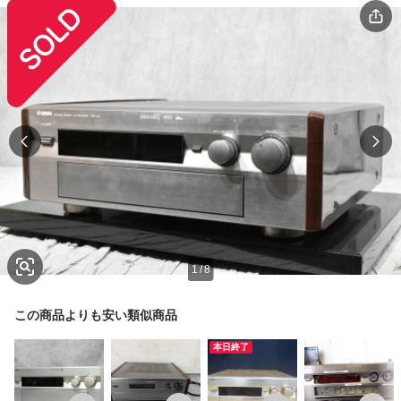
1
/
8
この商品よりも安い類似商品
本日終了