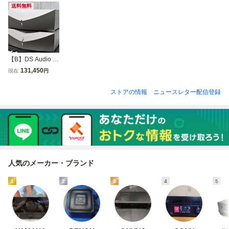
送料無料
【B】DS Audio Gr
and Master 光カー
131,450
現在
円
トリッジ専用イコ
ライザー 電源ユニ
ストアの情報
ニュースレター配信登録
ット付属 3315227
【送料無料!!】
人気のメーカー・ブランド
1
2
3
4
5