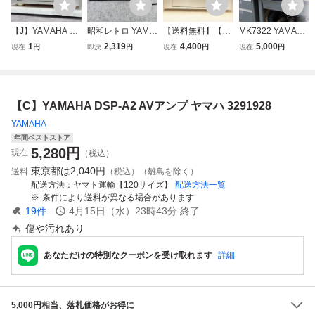
【J】YAMAHA DS
昭和レトロ YAMA
【送料無料】【ジ
MK7322 YAMAHA
P-AX1 AVアンプ
HA AVX-2200 DS
ャンク品】 YAMA
ヤマハ AVアンプ
1
2,319
4,400
5,000
現在
円
即決
円
現在
円
現在
円
ヤマハ 3348410
P AVサラウンドア
HA ヤマハ AVアン
DSP-A1
ンプ ヤマハ ヴィ
プ DSP-AX1
ンテージ 通電確認
済 B670
【C】YAMAHA DSP-A2 AVアンプ ヤマハ 3291928
YAMAHA
年間ベストストア
5,280
円
現在
（税込）
東京都は
2,040円
送料
（税込）（離島を除く）
配送方法
ヤマト運輸【120サイズ】
配送方法一覧
条件により送料が異なる場合があります
19
件
4月15日（水）23時43分
終了
傷や汚れあり
あなただけの特別なクーポンを受け取れます
詳細
5,000円相当、落札価格がお得に