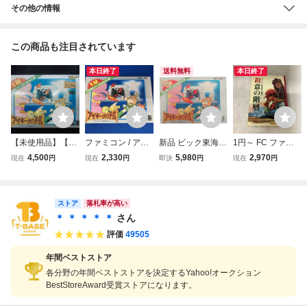
その他の情報
この商品も注目されています
本日終了
送料無料
本日終了
【未使用品】【箱
ファミコン / アイ
新品 ビック東海
1円～ FC ファミ
付き】アイギーナ
ギーナの予言 / 説
ファミコン FC
コン ソフトハウス
4,500
2,330
5,980
2,970
現在
円
現在
円
即決
円
現在
円
の予言 -バルバル
明書なし / 起動未
アイギーナの予
連続殺人事件 殺意
ークの伝説より- F
確認
言 完品
の階層
C
ストア
落札率が高い
＊ ＊ ＊ ＊ ＊
さん
評価
49505
年間ベストストア
各分野の年間ベストストアを決定するYahoo!オークション
BestStoreAward受賞ストアになります。