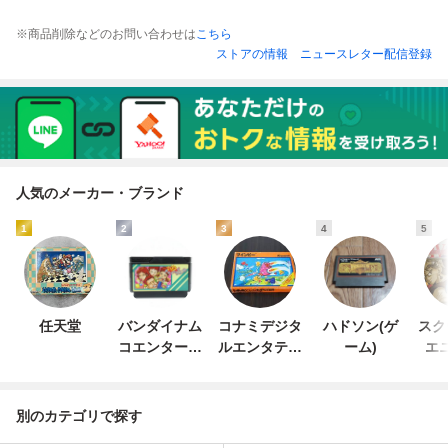
※商品削除などのお問い合わせは
こちら
ストアの情報
ニュースレター配信登録
人気のメーカー・ブランド
1
2
3
4
5
任天堂
バンダイナム
コナミデジタ
ハドソン(ゲ
スク
コエンターテ
ルエンタテイ
ーム)
エ
インメント
ンメント
別のカテゴリで探す