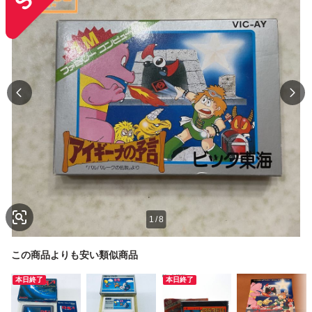
1
/
8
この商品よりも安い類似商品
本日終了
本日終了