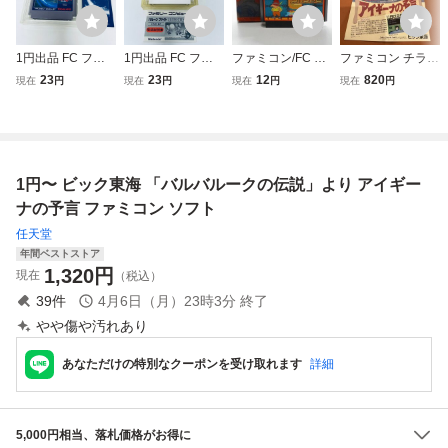
1円出品 FC ファ
1円出品 FC ファ
ファミコン/FC ソ
ファミコン チラシ
ミコン ディーヴ
ミコン バルーンフ
フト ナムコ バベ
アイギーナの予
23
23
12
820
現在
円
現在
円
現在
円
現在
円
ァ ストーリー
ァイト ソフト 箱
ルの塔 動作未確認
言 ビック東海
６ ナーサティア
説付 起動確認済
/UPK
ファミリーコンピ
の玉座 ソフト 箱
ュータ
説付 起動確認済
1円〜 ビック東海 「バルバルークの伝説」より アイギー
ナの予言 ファミコン ソフト
任天堂
年間ベストストア
1,320
円
現在
（税込）
39
件
4月6日（月）23時3分
終了
やや傷や汚れあり
あなただけの特別なクーポンを受け取れます
詳細
5,000円相当、落札価格がお得に